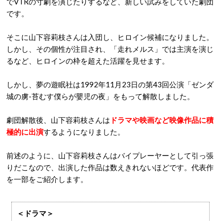
でVTRの寸劇を演じたりするなど、新しい試みをしていた劇団
です。
そこに山下容莉枝さんは入団し、ヒロイン候補になりました。
しかし、その個性が注目され、「走れメルス」では主演を演じ
るなど、ヒロインの枠を超えた活躍を見せます。
しかし、夢の遊眠社は1992年11月23日の第43回公演「ゼンダ
城の虜-苔むす僕らが嬰児の夜」をもって解散しました。
劇団解散後、山下容莉枝さんは
ドラマや映画など映像作品に積
極的に出演
するようになりました。
前述のように、山下容莉枝さんはバイプレーヤーとして引っ張
りだこなので、出演した作品は数えきれないほどです。代表作
を一部をご紹介します。
＜ドラマ＞