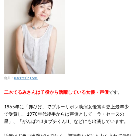
出典：
mzcatering.com
二木てるみさんは子役から活躍している女優・声優
です。
1965年に「赤ひげ」でブルーリボン助演女優賞を史上最年少
で受賞し、1970年代後半からは声優として「ラ・セーヌの
星」、「がんばれ!!タブチくん!!」などにも出演しています。
近年はドラマ出演だけでなく、朗読劇などにも力を入れて活動