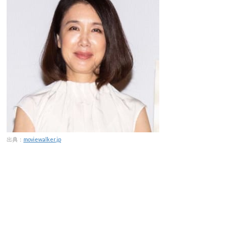
出典：
moviewalker.jp