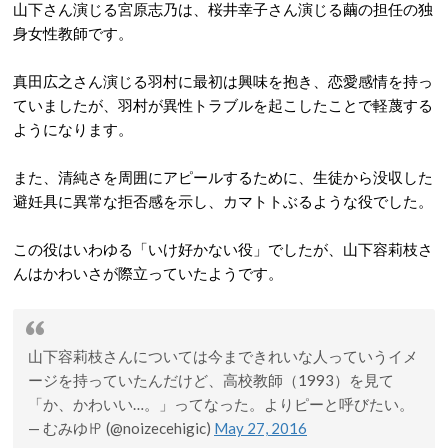
山下さん演じる宮原志乃は、桜井幸子さん演じる繭の担任の独
身女性教師です。
真田広之さん演じる羽村に最初は興味を抱き、恋愛感情を持っ
ていましたが、羽村が異性トラブルを起こしたことで軽蔑する
ようになります。
また、清純さを周囲にアピールするために、生徒から没収した
避妊具に異常な拒否感を示し、カマトトぶるような役でした。
この役はいわゆる「いけ好かない役」でしたが、山下容莉枝さ
んはかわいさが際立っていたようです。
山下容莉枝さんについては今まできれいな人っていうイメ
ージを持っていたんだけど、高校教師（1993）を見て
「か、かわいい…。」ってなった。よりピーと呼びたい。
— むみゆ㏋ (@noizecehigic)
May 27, 2016