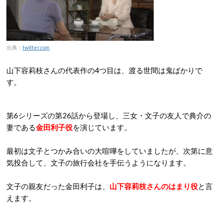
出典：
twitter.com
山下容莉枝さんの代表作の4つ目は、渡る世間は鬼ばかりで
す。
第6シリーズの第26話から登場し、三女・文子の友人で典介の
妻である
金田利子役
を演じています。
最初は文子とつかみ合いの大喧嘩をしていましたが、次第に意
気投合して、文子の旅行会社を手伝うようになります。
文子の親友だった金田利子は、
山下容莉枝さんのはまり役
と言
えます。