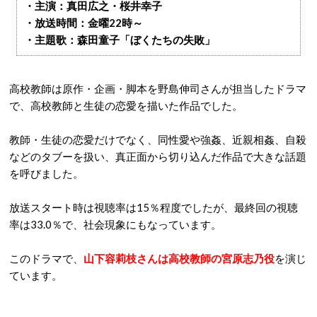
・主演：真田広之・桜井幸子
・放送時間：金曜22時～
・主題歌：森田童子「ぼくたちの失敗」
高校教師は原作・企画・脚本を野島伸司さんが担当したドラマ
で、高校教師と生徒の恋愛を描いた作品でした。
教師・生徒の恋愛だけでなく、同性愛や強姦、近親相姦、自殺
などのタブーを扱い、真正面から切り込んだ作品で大きな話題
を呼びました。
放送スタート時は視聴率は15％程度でしたが、最終回の視聴
率は33.0％で、社会現象にもなっています。
このドラマで、
山下容莉枝さんは高校教師の宮原志乃役
を演じ
ています。