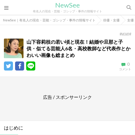
NewSee
有名人の現在・芸能・ゴシップ・事件の情報サイト
NewSee｜有名人の現在・芸能・ゴシップ・事件の情報サイト
俳優・女優
女優
gurung
山下容莉枝の若い頃と現在！結婚や旦那と子
供・似てる芸能人6名・高校教師など代表作とか
わいい画像も総まとめ
0
コメント
広告 / スポンサーリンク
はじめに