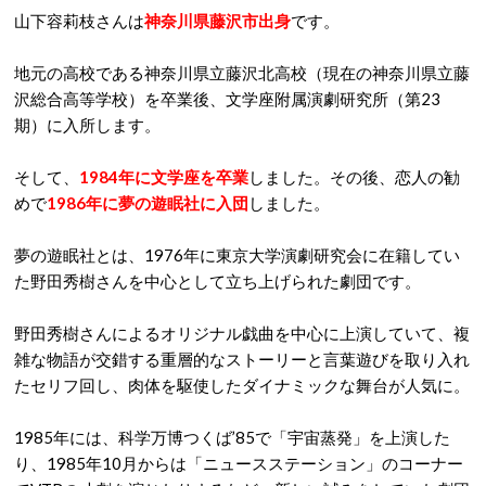
山下容莉枝さんは
神奈川県藤沢市出身
です。
地元の高校である神奈川県立藤沢北高校（現在の神奈川県立藤
沢総合高等学校）を卒業後、文学座附属演劇研究所（第23
期）に入所します。
そして、
1984年に文学座を卒業
しました。その後、恋人の勧
めで
1986年に夢の遊眠社に入団
しました。
夢の遊眠社とは、1976年に東京大学演劇研究会に在籍してい
た野田秀樹さんを中心として立ち上げられた劇団です。
野田秀樹さんによるオリジナル戯曲を中心に上演していて、複
雑な物語が交錯する重層的なストーリーと言葉遊びを取り入れ
たセリフ回し、肉体を駆使したダイナミックな舞台が人気に。
1985年には、科学万博つくば’85で「宇宙蒸発」を上演した
り、1985年10月からは「ニュースステーション」のコーナー