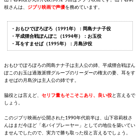
枝さんは、
ジブリ映画で声優
を務めています。
・おもひでぽろぽろ（1991年）：岡島ナナ子役
・平成狸合戦ぽんぽこ（1994年）：お玉役
・耳をすませば（1995年）：月島汐役
おもひでぽろぽろの岡島ナナ子は主人公の姉、平成狸合戦ぽん
ぽこのお玉は過激派狸グループのリーダーの権太の妻、耳をす
ませばの月島汐は主人公の姉です。
脇役とは言えど、
セリフ量もそこそこあり、良い役
と言えるで
しょう。
このジブリ映画が公開された1990年代前半は、山下容莉枝さ
んはまだ今ほど「名バイプレーヤー」としての地位を築いてい
ませんでしたので、実力で勝ち取った役と言えるでしょう。