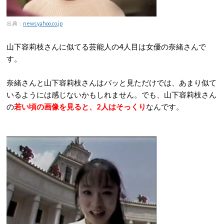
出典：
news.yahoo.co.jp
山下容莉枝さんに似てる芸能人の4人目は女優の奈緒さんで
す。
奈緒さんと山下容莉枝さんはパッと見ただけでは、あまり似て
いるようには感じないかもしれません。でも、山下容莉枝さん
の
若い頃の画像を見ると、2人はそっくり
なんです。