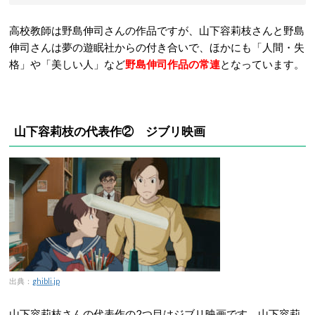
高校教師は野島伸司さんの作品ですが、山下容莉枝さんと野島
伸司さんは夢の遊眠社からの付き合いで、ほかにも「人間・失
格」や「美しい人」など
野島伸司作品の常連
となっています。
山下容莉枝の代表作② ジブリ映画
出典：
ghibli.jp
山下容莉枝さんの代表作の2つ目はジブリ映画です。山下容莉