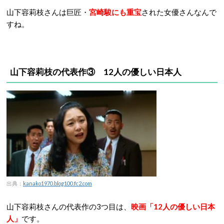
山下容莉枝さんは巨匠・
宮崎駿にも重宝
された女優さんなんで
すね。
山下容莉枝の代表作③ 12人の優しい日本人
出典：
kanako1970.blog100.fc2.com
山下容莉枝さんの代表作の3つ目は、
映画「12人の優しい日本
人」
です。