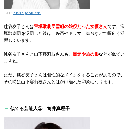
出典：
nikkan-gendai.com
毬谷友子さんは
宝塚歌劇団雪組の娘役だった女優さん
です。宝
塚歌劇団を退団した後は、映画やドラマ、舞台などで幅広く活
躍しています。
毬谷友子さんと山下容莉枝さんも、
目元や眉の形
などが似てい
ますね。
ただ、毬谷友子さんは個性的なメイクをすることがあるので、
その時は山下容莉枝さんとはかけ離れた印象になります。
似てる芸能人③ 筒井真理子