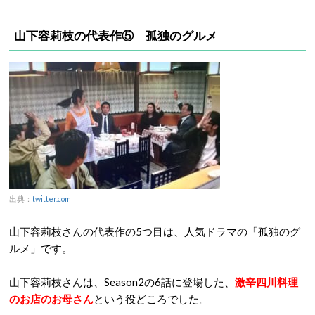
山下容莉枝の代表作⑤ 孤独のグルメ
出典：
twitter.com
山下容莉枝さんの代表作の5つ目は、人気ドラマの「孤独のグ
ルメ」です。
山下容莉枝さんは、Season2の6話に登場した、
激辛四川料理
のお店のお母さん
という役どころでした。