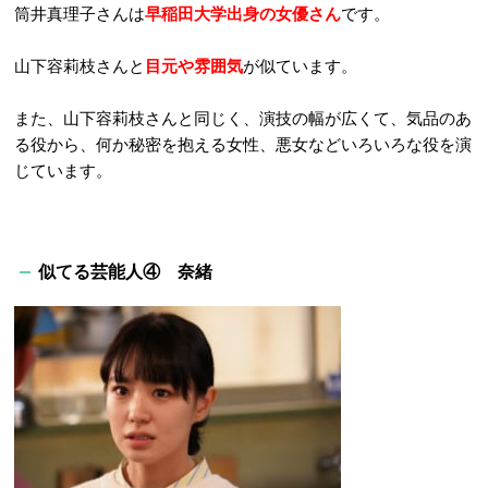
筒井真理子さんは
早稲田大学出身の女優さん
です。
山下容莉枝さんと
目元や雰囲気
が似ています。
また、山下容莉枝さんと同じく、演技の幅が広くて、気品のあ
る役から、何か秘密を抱える女性、悪女などいろいろな役を演
じています。
似てる芸能人④ 奈緒