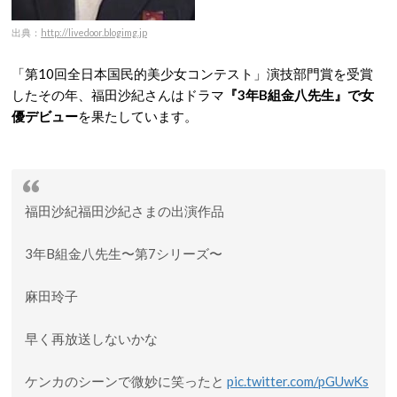
出典：
http://livedoor.blogimg.jp
「第10回全日本国民的美少女コンテスト」演技部門賞を受賞
したその年、福田沙紀さんはドラマ
『3年B組金八先生』で女
優デビュー
を果たしています。
福田沙紀福田沙紀さまの出演作品
3年B組金八先生〜第7シリーズ〜
麻田玲子
早く再放送しないかな
ケンカのシーンで微妙に笑ったと
pic.twitter.com/pGUwKs