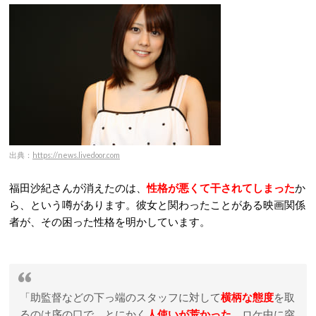
出典：
https://news.livedoor.com
福田沙紀さんが消えたのは、
性格が悪くて干されてしまった
か
ら、という噂があります。彼女と関わったことがある映画関係
者が、その困った性格を明かしています。
「助監督などの下っ端のスタッフに対して
横柄な態度
を取
るのは序の口で、とにかく
人使いが荒かった
。ロケ中に突