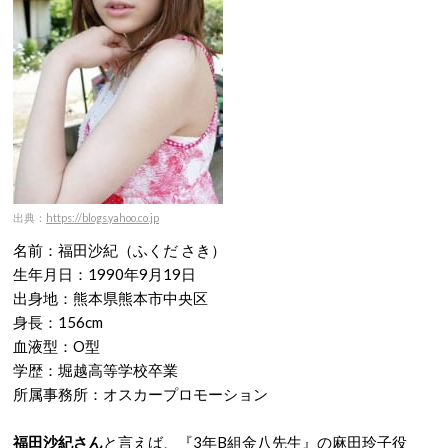
出典：
https://blogs.yahoo.co.jp
名前：福田沙紀（ふくだ さき）
生年月日：1990年9月19日
出身地：熊本県熊本市中央区
身長：156cm
血液型：O型
学歴：堀越高等学校卒業
所属事務所：オスカープロモーション
福田沙紀さん
と言えば、『3年B組金八先生』の麻田玲子役