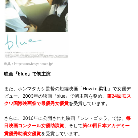
出典：https://movies.yahoo.co.jp/
映画『blue』で初主演
また、ホンマタカシ監督の短編映画『How to 柔術』で女優デ
ビュー、2003年の映画『blue』で初主演を務め、
第24回モス
クワ国際映画祭で最優秀女優賞
を受賞しています。
さらに、2016年に公開された映画『シン・ゴジラ』では、
毎
日映画コンクール女優助演賞
、そして
第40回日本アカデミー
賞優秀助演女優賞
を受賞しています。