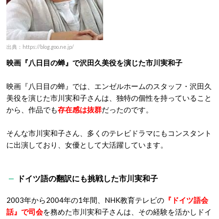
出典：https://blog.goo.ne.jp/
映画『八日目の蝉』で沢田久美役を演じた市川実和子
映画『八日目の蝉』では、エンゼルホームのスタッフ・沢田久
美役を演じた市川実和子さんは、独特の個性を持っていること
から、作品でも
存在感は抜群
だったのです。
そんな市川実和子さん、多くのテレビドラマにもコンスタント
に出演しており、女優として大活躍しています。
ドイツ語の翻訳にも挑戦した市川実和子
2003年から2004年の1年間、NHK教育テレビの
『ドイツ語会
話』で司会
を務めた市川実和子さんは、その経験を活かしドイ