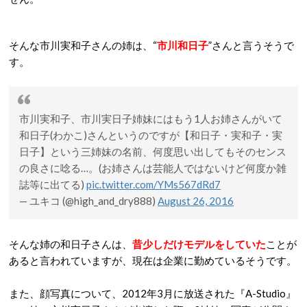
そんな市川実和子さんの姉は、“
市川和日子
”さんと言うそうで
す。
市川実和子、市川実日子姉妹にはもう1人お姉さんがいて
和日子(わかこ)さんというのですが【和日子・実和子・実
日子】という三姉妹の名前、何度思い出してもそのセンス
の良さに唸る…。(お姉さんは芸能人ではないけど何度か雑
誌等に出てる)
pic.twitter.com/YMs567dRd7
— ユキコ (@high_and_dry888)
August 26, 2016
そんな姉の和日子さんは、
昔少しだけモデルをしていた
ことが
あると言われていますが、現在は企業に勤めているそうです。
また、顔写真について、2012年3月に放送された『A-Studio』