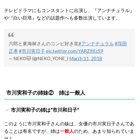
テレビドラマにもコンスタントに出演し、『アンナチュラル』
や『白い巨塔』などの話題作へも多数出演しています。
六郎と東海林さんのコンビ好き笑
#アンナチュラル
#窪田
正孝
#市川実日子
pic.twitter.com/YARZlfEcS9
— NEKO🐱 (@NEKO_YONE_)
March 11, 2018
市川実和子の姉妹② 姉は一般人
市川実和子の姉は“市川和日子”
このように市川実和子さんの妹は、女優の市川実日子さんであ
ることは有名ですが、姉は
一般人
のため、あまり知られていま
せん。