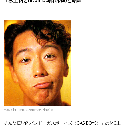
上杉圭祐とhitomiの馴れ初めと結婚
出典：http://past.zeromagazine.jp/
そんな伝説的バンド「ガスボーイズ（GAS BOYS）」のMC上