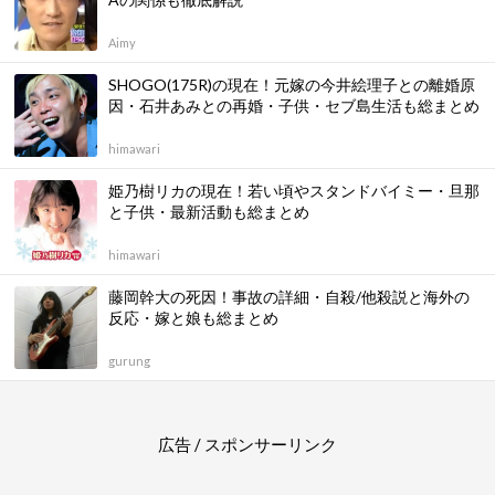
Aimy
SHOGO(175R)の現在！元嫁の今井絵理子との離婚原
因・石井あみとの再婚・子供・セブ島生活も総まとめ
himawari
姫乃樹リカの現在！若い頃やスタンドバイミー・旦那
と子供・最新活動も総まとめ
himawari
藤岡幹大の死因！事故の詳細・自殺/他殺説と海外の
反応・嫁と娘も総まとめ
gurung
広告 / スポンサーリンク