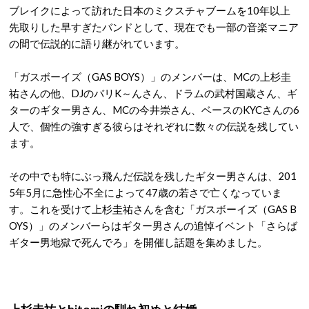
ブレイクによって訪れた日本のミクスチャブームを10年以上
先取りした早すぎたバンドとして、現在でも一部の音楽マニア
の間で伝説的に語り継がれています。
「ガスボーイズ（GAS BOYS）」のメンバーは、MCの上杉圭
祐さんの他、DJのバリK～んさん、ドラムの武村国蔵さん、ギ
ターのギター男さん、MCの今井崇さん、ベースのKYCさんの6
人で、個性の強すぎる彼らはそれぞれに数々の伝説を残してい
ます。
その中でも特にぶっ飛んだ伝説を残したギター男さんは、201
5年5月に急性心不全によって47歳の若さで亡くなっていま
す。これを受けて上杉圭祐さんを含む「ガスボーイズ（GAS B
OYS）」のメンバーらはギター男さんの追悼イベント「さらば
ギター男地獄で死んでろ」を開催し話題を集めました。