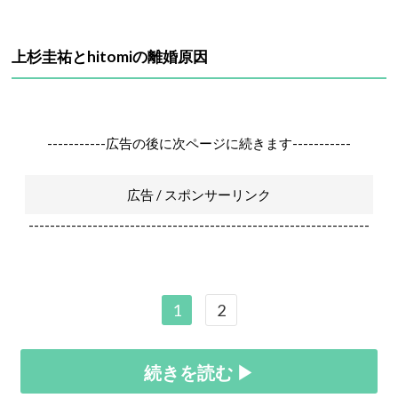
上杉圭祐とhitomiの離婚原因
-----------広告の後に次ページに続きます-----------
広告 / スポンサーリンク
----------------------------------------------------------------
1
2
続きを読む ▶