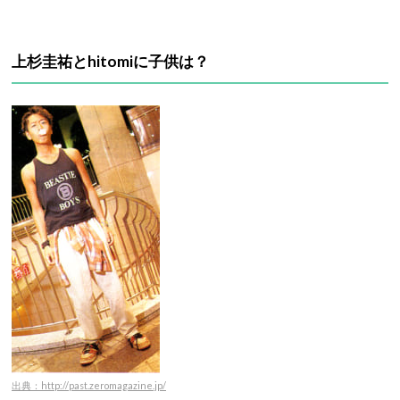
上杉圭祐とhitomiに子供は？
出典：http://past.zeromagazine.jp/