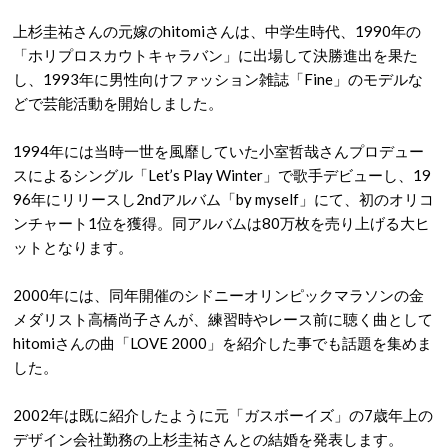
上杉圭祐さんの元嫁のhitomiさんは、中学生時代、1990年の
「ホリプロスカウトキャラバン」に出場して決勝進出を果た
し、1993年に男性向けファッション雑誌「Fine」のモデルな
どで芸能活動を開始しました。
1994年には当時一世を風靡していた小室哲哉さんプロデュー
スによるシングル「Let’s Play Winter」で歌手デビューし、19
96年にリリースし2ndアルバム「by myself」にて、初のオリコ
ンチャート1位を獲得。同アルバムは80万枚を売り上げる大ヒ
ットとなります。
2000年には、同年開催のシドニーオリンピックマラソンの金
メダリスト高橋尚子さんが、練習時やレース前に聴く曲として
hitomiさんの曲「LOVE 2000」を紹介した事でも話題を集めま
した。
2002年は既に紹介したように元「ガスボーイズ」の7歳年上の
デザイン会社勤務の上杉圭祐さんとの結婚を発表します。