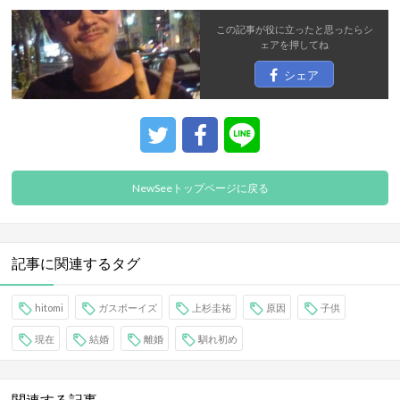
この記事が役に立ったと思ったら
シ
ェア
を押してね
シェア
NewSeeトップページに戻る
記事に関連するタグ
hitomi
ガスボーイズ
上杉圭祐
原因
子供
現在
結婚
離婚
馴れ初め
関連する記事