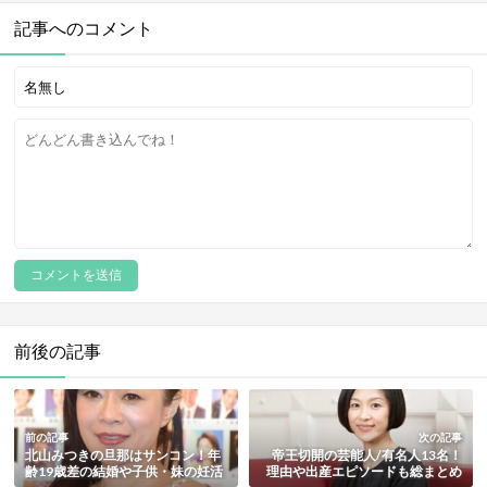
記事へのコメント
前後の記事
前の記事
次の記事
北山みつきの旦那はサンコン！年
帝王切開の芸能人/有名人13名！
齢19歳差の結婚や子供・妹の妊活
理由や出産エピソードも総まとめ