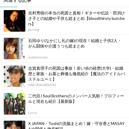
吉村秀樹の本当の死因と真相！ギターや伝説・田渕ひ
さ子との結婚や子供も総まとめ【bloodthirsty butche
rs】
gurung
石田ゆり(なかにし礼の嫁)の現在！結婚と子供2人・
がん闘病や介護うつも総まとめ
entamenews
志賀真理子の死因は事故！若い頃の経歴(大学)・結婚
歴と家族・お墓と葬儀も徹底紹介【魔法のアイドルパ
ステルユーミ】
KABURAGIREMON
二代目J Soul Brothersのメンバー人気順！プロフィー
ルと現在も紹介【最新版】
Luccy
X JAPAN・Toshiの洗脳まとめ！嫁・守谷香とMASAY
Aの関係も徹底解説