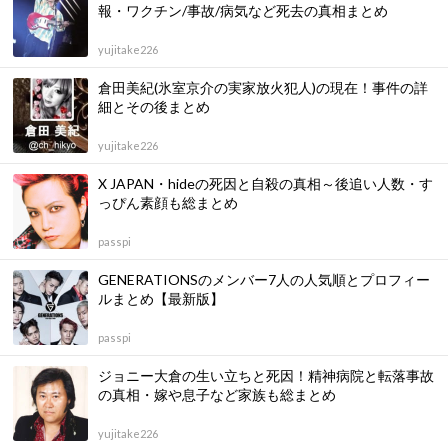
報・ワクチン/事故/病気など死去の真相まとめ
yujitake226
倉田美紀(氷室京介の実家放火犯人)の現在！事件の詳
細とその後まとめ
yujitake226
X JAPAN・hideの死因と自殺の真相～後追い人数・す
っぴん素顔も総まとめ
passpi
GENERATIONSのメンバー7人の人気順とプロフィー
ルまとめ【最新版】
passpi
ジョニー大倉の生い立ちと死因！精神病院と転落事故
の真相・嫁や息子など家族も総まとめ
yujitake226