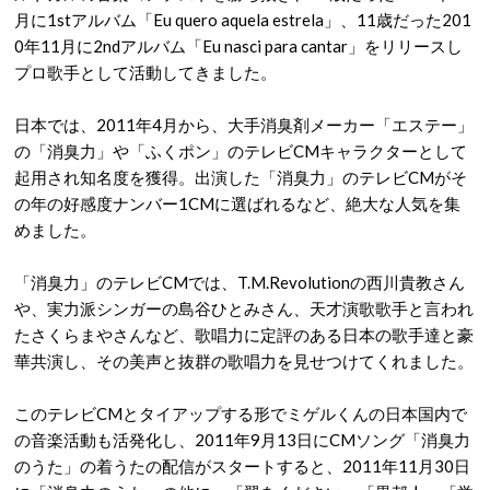
月に1stアルバム「
Eu
que
ro
aquela estrela
」、11歳だった201
0年11月に2ndアルバム「
Eu nasci para cantar
」をリリースし
プロ歌手として活動してきました。
日本では、2011年4月から、大手消臭剤メーカー「エステー」
の「消臭力」や「ふくポン」のテレビCMキャラクターとして
起用され知名度を獲得。出演した「消臭力」のテレビCMがそ
の年の好感度ナンバー1CMに選ばれるなど、絶大な人気を集
めました。
「消臭力」のテレビCMでは、T.M.Revolutionの西川貴教さん
や、実力派シンガーの島谷ひとみさん、天才演歌歌手と言われ
たさくらまやさんなど、歌唱力に定評のある日本の歌手達と豪
華共演し、その美声と抜群の歌唱力を見せつけてくれました。
このテレビCMとタイアップする形でミゲルくんの日本国内で
の音楽活動も活発化し、2011年9月13日にCMソング「消臭力
のうた」の着うたの配信がスタートすると、2011年11月30日