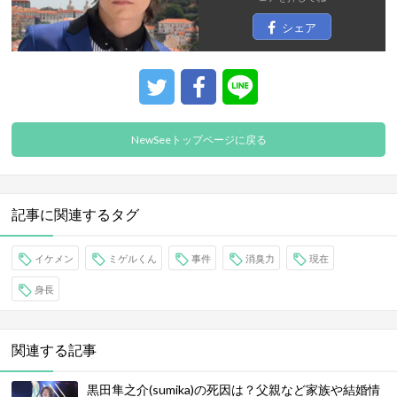
シェア
NewSeeトップページに戻る
記事に関連するタグ
イケメン
ミゲルくん
事件
消臭力
現在
身長
関連する記事
黒田隼之介(sumika)の死因は？父親など家族や結婚情