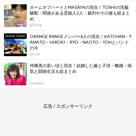
ホームオブハートとMASAYAの現在！TOSHIの洗脳
騒動・関係がある芸能人2人・裁判やその後も総まと
め
gurung
ORANGE RANGEメンバー6人の現在！KATCHAN・Y
AMATO・HIROKI・RYO・NAOTO・YOHとバンド
の今
passpi
仲雅美の若い頃と現在！結婚した嫁と子供・離婚・病
気と闘病生活も総まとめ
himawari
広告 / スポンサーリンク