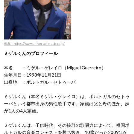
出典：https://www.universal-music.co.jp/
ミゲルくんのプロフィール
本名 ：ミゲル・ゲレイロ（Miguel Guerreiro）
生年月日：1998年11月21日
出身地 ：ポルトガル・セトゥーバ
ミゲルくん（本名ミゲル・ゲレイロ）は、ポルトガルのセトゥ
ーバという都市出身の男性歌手です。家族は父と母のほか、妹
が1人の4人家族。
ミゲルくんは、子供時代、その抜群の歌唱力によって、祖国ポ
ルトガルの音楽コンテストを勝ち抜き、10歳だった2009年6