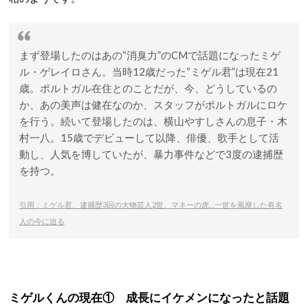
まず登場したのはあの“消臭力”のCMで話題になったミゲ
ル・ゲレイロさん。当時12歳だった“ミゲル君”は現在21
歳。ポルトガル在住とのことだが、今、どうしているの
か、あの美声は健在なのか、スタッフがポルトガルにロケ
を行う。続いて登場したのは、横山やすしさんの息子・木
村一八。15歳でデビューして以降、俳優、歌手として活
動し、人気を博していたが、暴力事件などで3度の逮捕歴
を持つ。
引用：ミゲル君、逮捕歴3回の大物芸人2世、マネーの虎…一世を風靡した有名
人の今に迫る
ミゲルくんの現在① 成長にイケメンになったと話題