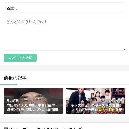
前後の記事
前の記事
次の記事
内田マイクの現在！本名と経歴・
キッズウォーのキャストの現在！
逮捕と判決／積水ハウス地面師事
大人5人＆子役12人の当時の役柄
件の詳細も解説
とその後まとめ