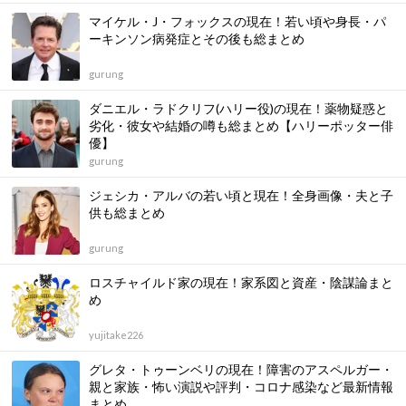
マイケル・J・フォックスの現在！若い頃や身長・パ
ーキンソン病発症とその後も総まとめ
gurung
ダニエル・ラドクリフ(ハリー役)の現在！薬物疑惑と
劣化・彼女や結婚の噂も総まとめ【ハリーポッター俳
優】
gurung
ジェシカ・アルバの若い頃と現在！全身画像・夫と子
供も総まとめ
gurung
ロスチャイルド家の現在！家系図と資産・陰謀論まと
め
yujitake226
グレタ・トゥーンベリの現在！障害のアスペルガー・
親と家族・怖い演説や評判・コロナ感染など最新情報
まとめ