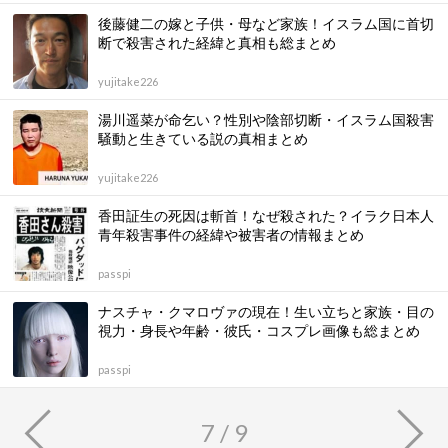
後藤健二の嫁と子供・母など家族！イスラム国に首切
断で殺害された経緯と真相も総まとめ
yujitake226
湯川遥菜が命乞い？性別や陰部切断・イスラム国殺害
騒動と生きている説の真相まとめ
yujitake226
香田証生の死因は斬首！なぜ殺された？イラク日本人
青年殺害事件の経緯や被害者の情報まとめ
passpi
ナスチャ・クマロヴァの現在！生い立ちと家族・目の
視力・身長や年齢・彼氏・コスプレ画像も総まとめ
passpi
7 / 9