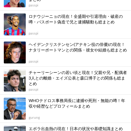
passpi
ロナウジーニョの現在！全盛期や引退理由・破産の
噂・パスポート偽造で兄と逮捕騒動も総まとめ
passpi
ヘイデンクリステンセン(アナキン役の俳優)の現在！
ナタリーポートマンとの関係・彼女や結婚も総まとめ
passpi
チャーリーシーンの若い頃と現在！父親や兄・配偶者
3人との離婚・エイズ公表と森口博子との関係も総ま
とめ
passpi
WHOテドロス事務局長に逮捕や死刑・無能の噂！年
収や経歴などプロフィールまとめ
gurung
エボラ出血熱の現在！日本の状況や基礎知識まとめ