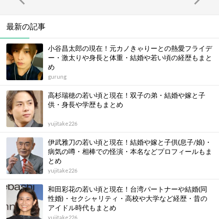
最新の記事
小谷昌太郎の現在！元カノきゃりーとの熱愛フライデ
ー・激太りや身長と体重・結婚や若い頃の経歴もまと
め
gurung
高杉瑞穂の若い頃と現在！双子の弟・結婚や嫁と子
供・身長や学歴もまとめ
yujitake226
伊武雅刀の若い頃と現在！結婚や嫁と子供(息子/娘)・
病気の噂・相棒での怪演・本名などプロフィールもま
とめ
yujitake226
和田彩花の若い頃と現在！台湾パートナーや結婚(同
性婚)・セクシャリティ・高校や大学など経歴・昔の
アイドル時代もまとめ
yujitake226