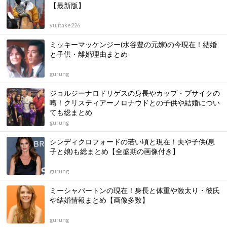
【最新版】
yujitake226
ミッキーマッケンジー(水谷豊の元嫁)の今現在！結婚
と子供・離婚理由まとめ
gurung
ジョルジーナロドリゲスの身長やカップ・ブサイクの
噂！クリスティアーノロナウドとの子供や結婚につい
ても総まとめ
gurung
シンディクロフォードの若い頃と現在！夫や子供(息
子と娘)も総まとめ【全盛期の画像付き】
gurung
ミーシャバートンの現在！身長と体重や激太り・彼氏
や結婚情報まとめ【画像多数】
gurung