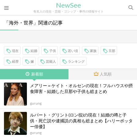
NewSee
有名人の現在・芸能・ゴシップ・事件の情報サイト
「海外・世界」関連の記事
現在
結婚
子供
若い頃
家族
旦那
経歴
嫁
芸能人
ランキング
新着順
人気順
メアリー＝ケイト・オルセンの現在！フルハウスや摂
食障害・結婚した旦那や子供も総まとめ
gurung
ルパート・グリント(ロン役)の現在！結婚の噂と子
供・死亡説や逮捕説の真相も総まとめ【ハリーポッタ
ー俳優】
gurung