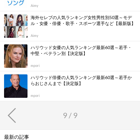
Aimy
海外セレブの人気ランキング女性男性別50選～モデ
ル・女優・俳優・歌手・スポーツ選手など【最新版】
Aimy
ハリウッド女優の人気ランキング最新60選～若手・
中堅・ベテラン別【決定版】
mpori
ハリウッド俳優の人気ランキング最新60選～若手か
らおじさんまで【決定版】
mpori
9 / 9
最新の記事