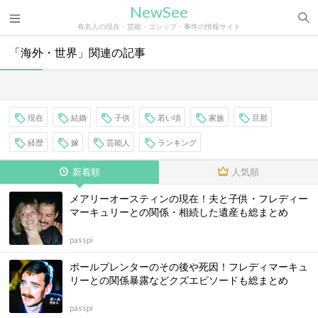
NewSee
有名人の現在・芸能・ゴシップ・事件の情報サイト
「海外・世界」関連の記事
現在
結婚
子供
若い頃
家族
旦那
経歴
嫁
芸能人
ランキング
新着順
人気順
メアリーオースティンの現在！夫と子供・フレディー
マーキュリーとの関係・相続した遺産も総まとめ
passpi
ポールプレンターのその後や死因！フレディマーキュ
リーとの関係暴露などクズエピソードも総まとめ
passpi