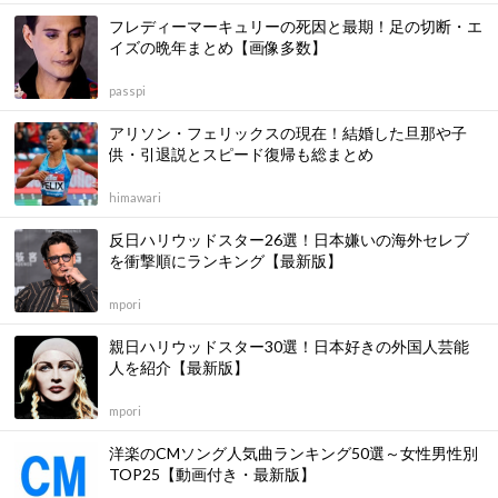
フレディーマーキュリーの死因と最期！足の切断・エ
イズの晩年まとめ【画像多数】
passpi
アリソン・フェリックスの現在！結婚した旦那や子
供・引退説とスピード復帰も総まとめ
himawari
反日ハリウッドスター26選！日本嫌いの海外セレブ
を衝撃順にランキング【最新版】
mpori
親日ハリウッドスター30選！日本好きの外国人芸能
人を紹介【最新版】
mpori
洋楽のCMソング人気曲ランキング50選～女性男性別
TOP25【動画付き・最新版】