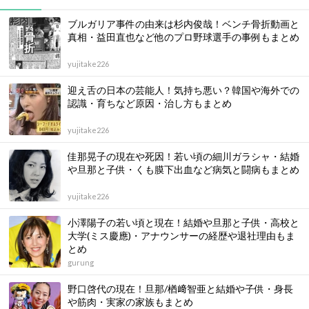
ブルガリア事件の由来は杉内俊哉！ベンチ骨折動画と
真相・益田直也など他のプロ野球選手の事例もまとめ
yujitake226
迎え舌の日本の芸能人！気持ち悪い？韓国や海外での
認識・育ちなど原因・治し方もまとめ
yujitake226
佳那晃子の現在や死因！若い頃の細川ガラシャ・結婚
や旦那と子供・くも膜下出血など病気と闘病もまとめ
yujitake226
小澤陽子の若い頃と現在！結婚や旦那と子供・高校と
大学(ミス慶應)・アナウンサーの経歴や退社理由もま
とめ
gurung
野口啓代の現在！旦那/楢﨑智亜と結婚や子供・身長
や筋肉・実家の家族もまとめ