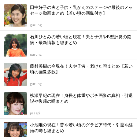
田中好子の夫と子供・乳がんのステージや最後のメッ
セージ動画まとめ【若い頃の画像付き】
gurung
石川ひとみの若い頃と現在！夫と子供やB型肝炎の闘
病・最新情報も総まとめ
gurung
藤村美樹の今現在！夫や子供・老けた噂まとめ【若い
頃の画像多数】
gurung
柳瀬早紀の現在！身長と体重やポチ画像の真相・引退
説や復帰の噂まとめ
passpi
小池唯の現在！昔や若い頃のグラビア時代・引退や結
婚の噂も総まとめ