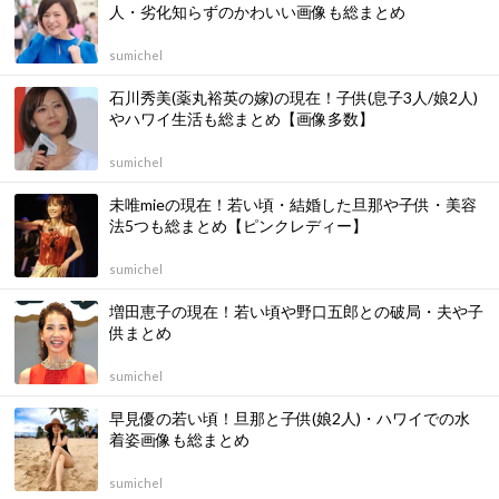
人・劣化知らずのかわいい画像も総まとめ
sumichel
石川秀美(薬丸裕英の嫁)の現在！子供(息子3人/娘2人)
やハワイ生活も総まとめ【画像多数】
sumichel
未唯mieの現在！若い頃・結婚した旦那や子供・美容
法5つも総まとめ【ピンクレディー】
sumichel
増田恵子の現在！若い頃や野口五郎との破局・夫や子
供まとめ
sumichel
早見優の若い頃！旦那と子供(娘2人)・ハワイでの水
着姿画像も総まとめ
sumichel