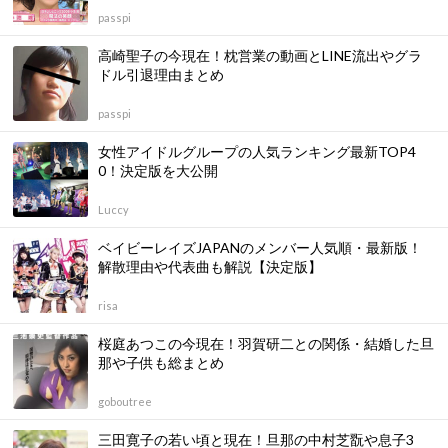
passpi
高崎聖子の今現在！枕営業の動画とLINE流出やグラ
ドル引退理由まとめ
passpi
女性アイドルグループの人気ランキング最新TOP4
0！決定版を大公開
Luccy
ベイビーレイズJAPANのメンバー人気順・最新版！
解散理由や代表曲も解説【決定版】
risa
桜庭あつこの今現在！羽賀研二との関係・結婚した旦
那や子供も総まとめ
goboutree
三田寛子の若い頃と現在！旦那の中村芝翫や息子3