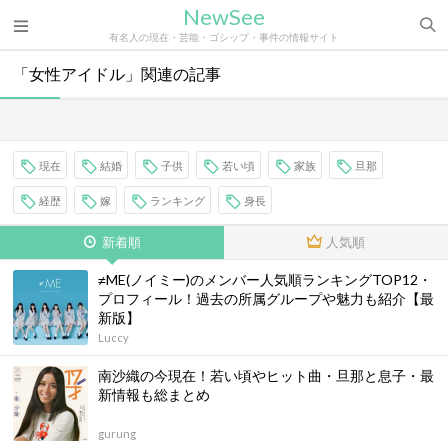
NewSee
有名人の現在・芸能・ゴシップ・事件の情報サイト
「女性アイドル」関連の記事
現在
結婚
子供
若い頃
家族
旦那
経歴
嫁
ランキング
身長
新着順
人気順
≠ME(ノイミー)のメンバー人気順ランキングTOP12・
プロフィール！過去の所属グループや魅力も紹介【最
新版】
Luccy
南沙織の今現在！若い頃やヒット曲・旦那と息子・最
新情報も総まとめ
gurung