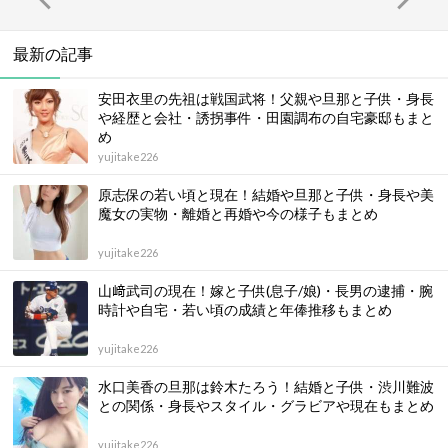
最新の記事
安田衣里の先祖は戦国武将！父親や旦那と子供・身長
や経歴と会社・誘拐事件・田園調布の自宅豪邸もまと
め
yujitake226
原志保の若い頃と現在！結婚や旦那と子供・身長や美
魔女の実物・離婚と再婚や今の様子もまとめ
yujitake226
山﨑武司の現在！嫁と子供(息子/娘)・長男の逮捕・腕
時計や自宅・若い頃の成績と年俸推移もまとめ
yujitake226
水口美香の旦那は鈴木たろう！結婚と子供・渋川難波
との関係・身長やスタイル・グラビアや現在もまとめ
yujitake226