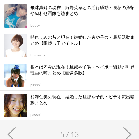
飛沫真鈴の現在！狩野英孝との淫行騒動・裏垢の魚拓
や匂わせ画像も総まとめ
Luccy
時東ぁみの昔と現在！結婚した夫や子供・最新活動ま
とめ【眼鏡っ子アイドル】
himawari
根本はるみの現在！旦那や子供・ヘイポー騒動が引退
理由の噂まとめ【画像多数】
passpi
相澤仁美の現在！結婚した旦那や子供・ビデオ流出騒
動まとめ
passpi
5 / 13