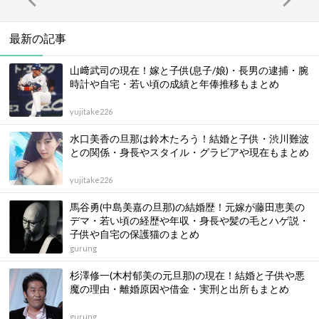
最新の記事
山﨑武司の現在！嫁と子供(息子/娘)・長男の逮捕・腕
時計や自宅・若い頃の成績と年俸推移もまとめ
yujitake226
水口美香の旦那は鈴木たろう！結婚と子供・渋川難波
との関係・身長やスタイル・グラビアや現在もまとめ
yujitake226
馬谷勇(中島美嘉の旦那)の結婚歴！元嫁が藤田恵美の
デマ・若い頃の経歴や年収・身長や髪の毛とハゲ説・
子供や自宅の保護猫のまとめ
gurung
杉澤修一(木村郁美の元旦那)の現在！結婚と子供や悪
魔の理由・離婚原因や借金・実刑と出所もまとめ
gurung