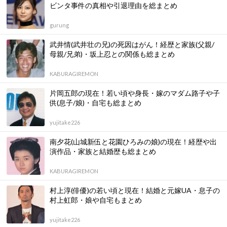
ビンタ事件の真相や引退理由を総まとめ
gurung
武井情(武井壮の兄)の死因はがん！経歴と家族(父親/
母親/兄弟)・坂上忍との関係も総まとめ
KABURAGIREMON
片岡五郎の現在！若い頃や身長・嫁のマダム路子や子
供(息子/娘)・自宅も総まとめ
yujitake226
南夕花(山城新伍と花園ひろみの娘)の現在！経歴や出
演作品・家族と結婚歴も総まとめ
KABURAGIREMON
村上淳(俳優)の若い頃と現在！結婚と元嫁UA・息子の
村上虹郎・娘や自宅もまとめ
yujitake226