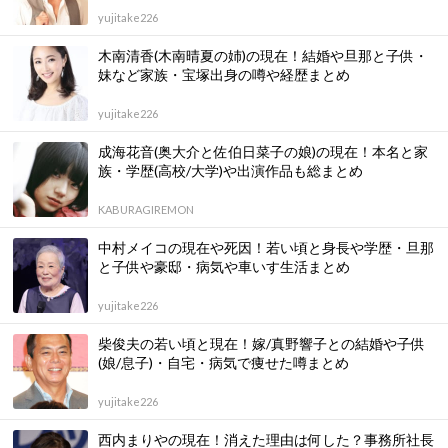
yujitake226
木南清香(木南晴夏の姉)の現在！結婚や旦那と子供・
妹など家族・宝塚出身の噂や経歴まとめ
yujitake226
成海花音(奥大介と佐伯日菜子の娘)の現在！本名と家
族・学歴(高校/大学)や出演作品も総まとめ
KABURAGIREMON
中村メイコの現在や死因！若い頃と身長や学歴・旦那
と子供や豪邸・病気や車いす生活まとめ
yujitake226
柴俊夫の若い頃と現在！嫁/真野響子との結婚や子供
(娘/息子)・自宅・病気で痩せた噂まとめ
yujitake226
西内まりやの現在！消えた理由は何した？事務所社長