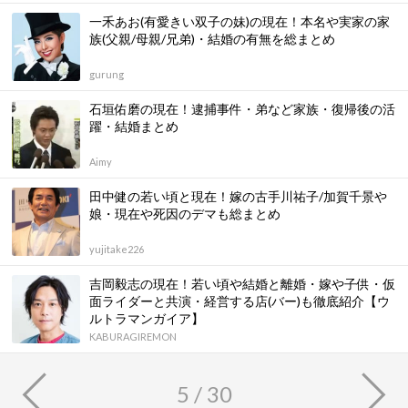
一禾あお(有愛きい双子の妹)の現在！本名や実家の家
族(父親/母親/兄弟)・結婚の有無を総まとめ
gurung
石垣佑磨の現在！逮捕事件・弟など家族・復帰後の活
躍・結婚まとめ
Aimy
田中健の若い頃と現在！嫁の古手川祐子/加賀千景や
娘・現在や死因のデマも総まとめ
yujitake226
吉岡毅志の現在！若い頃や結婚と離婚・嫁や子供・仮
面ライダーと共演・経営する店(バー)も徹底紹介【ウ
ルトラマンガイア】
KABURAGIREMON
5 / 30