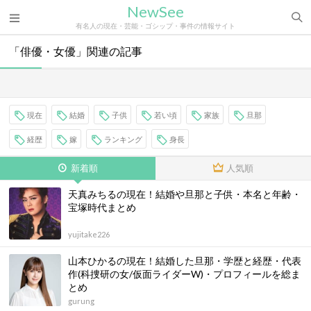
NewSee
有名人の現在・芸能・ゴシップ・事件の情報サイト
「俳優・女優」関連の記事
現在
結婚
子供
若い頃
家族
旦那
経歴
嫁
ランキング
身長
新着順
人気順
天真みちるの現在！結婚や旦那と子供・本名と年齢・
宝塚時代まとめ
yujitake226
山本ひかるの現在！結婚した旦那・学歴と経歴・代表
作(科捜研の女/仮面ライダーW)・プロフィールを総ま
とめ
gurung