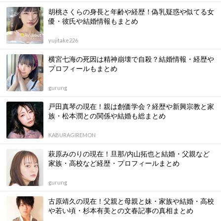
胡桃さくらの身長と年齢や経歴！偽乳疑惑や似てる女
優・彼氏や結婚情報もまとめ
yujitake226
横宮七海の死因は精神崩壊で自殺？結婚情報・経歴や
プロフィールもまとめ
gurung
戸田真琴の現在！親は創価学会？経歴や新興宗教と家
族・松本潤との関係や結婚も総まとめ
KABURAGIREMON
萩原みのりの現在！旦那/内山拓也と結婚・父親など
家族・高校など経歴・プロフィールまとめ
gurung
古原靖久の現在！父親と母親と妹・家族や結婚・高校
や若い頃・杉本有美との文春記事の真相まとめ