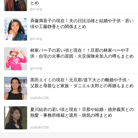
とめ
gurung
斉藤満喜子の現在！夫の日比治雄と結婚や子供・若い
頃や工藤静香との関係まとめ
gurung
林家パー子の若い頃と現在！！旦那の林家ぺーや子
供・自宅の火事の原因・火災保険未加入の噂もまとめ
gurung
黒田エイミの現在！元旦那/道下大との離婚や子供・
父親と母親など家族・ダニエル太郎との再婚もまとめ
yujitake226
夏川結衣の若い頃と現在！旦那や結婚・徳井義実との
熱愛・事務所移籍と退所・病気の噂まとめ
yujitake226