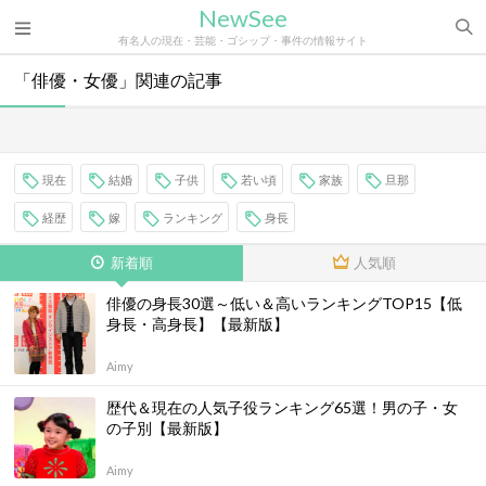
NewSee
有名人の現在・芸能・ゴシップ・事件の情報サイト
「俳優・女優」関連の記事
現在
結婚
子供
若い頃
家族
旦那
経歴
嫁
ランキング
身長
新着順
人気順
俳優の身長30選～低い＆高いランキングTOP15【低
身長・高身長】【最新版】
Aimy
歴代＆現在の人気子役ランキング65選！男の子・女
の子別【最新版】
Aimy