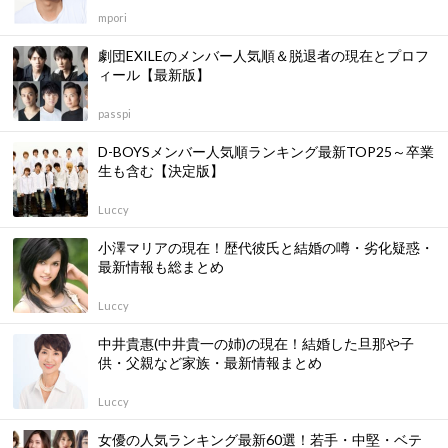
mpori
劇団EXILEのメンバー人気順＆脱退者の現在とプロフ
ィール【最新版】
passpi
D-BOYSメンバー人気順ランキング最新TOP25～卒業
生も含む【決定版】
Luccy
小澤マリアの現在！歴代彼氏と結婚の噂・劣化疑惑・
最新情報も総まとめ
Luccy
中井貴惠(中井貴一の姉)の現在！結婚した旦那や子
供・父親など家族・最新情報まとめ
Luccy
女優の人気ランキング最新60選！若手・中堅・ベテ