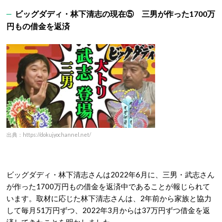
ビッグダディ・林下清志の現在⑤ 三男が作った1700万
円もの借金を返済
出典：https://dokujyochannel.net/
ビッグダディ・林下清志さんは2022年6月に、三男・武志さん
が作った1700万円もの借金を返済中であることが報じられて
います。取材に応じた林下清志さんは、2年前から家族と協力
して毎月51万円ずつ、2022年3月からは37万円ずつ借金を返
済してきたことを明かしました。