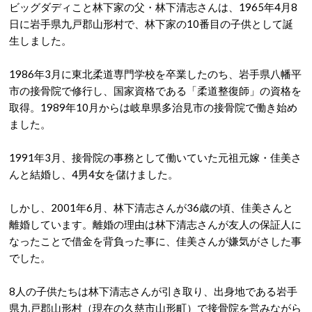
ビッグダディこと林下家の父・林下清志さんは、1965年4月8
日に岩手県九戸郡山形村で、林下家の10番目の子供として誕
生しました。
1986年3月に東北柔道専門学校を卒業したのち、岩手県八幡平
市の接骨院で修行し、国家資格である「柔道整復師」の資格を
取得。1989年10月からは岐阜県多治見市の接骨院で働き始め
ました。
1991年3月、接骨院の事務として働いていた元祖元嫁・佳美さ
んと結婚し、4男4女を儲けました。
しかし、2001年6月、林下清志さんが36歳の頃、佳美さんと
離婚しています。離婚の理由は林下清志さんが友人の保証人に
なったことで借金を背負った事に、佳美さんが嫌気がさした事
でした。
8人の子供たちは林下清志さんが引き取り、出身地である岩手
県九戸郡山形村（現在の久慈市山形町）で接骨院を営みながら