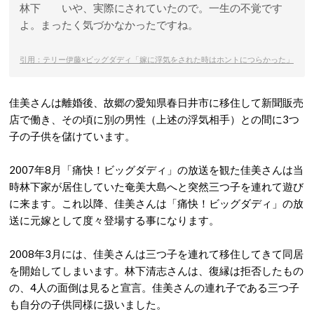
林下 いや、実際にされていたので。一生の不覚です
よ。まったく気づかなかったですね。
引用：テリー伊藤×ビッグダディ「嫁に浮気をされた時はホントにつらかった」
佳美さんは離婚後、故郷の愛知県春日井市に移住して新聞販売
店で働き、その頃に別の男性（上述の浮気相手）との間に3つ
子の子供を儲けています。
2007年8月「痛快！ビッグダディ」の放送を観た佳美さんは当
時林下家が居住していた奄美大島へと突然三つ子を連れて遊び
に来ます。これ以降、佳美さんは「痛快！ビッグダディ」の放
送に元嫁として度々登場する事になります。
2008年3月には、佳美さんは三つ子を連れて移住してきて同居
を開始してしまいます。林下清志さんは、復縁は拒否したもの
の、4人の面倒は見ると宣言。佳美さんの連れ子である三つ子
も自分の子供同様に扱いました。