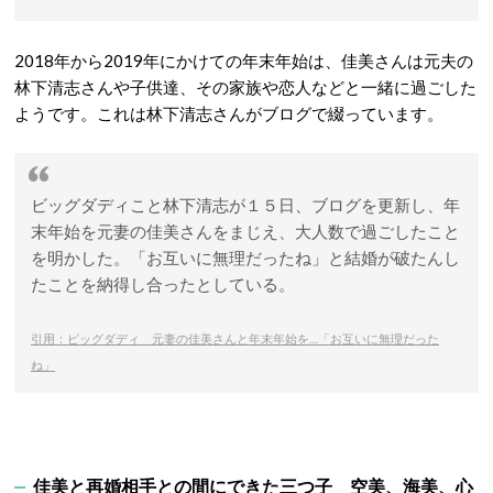
2018年から2019年にかけての年末年始は、佳美さんは元夫の
林下清志さんや子供達、その家族や恋人などと一緒に過ごした
ようです。これは林下清志さんがブログで綴っています。
ビッグダディこと林下清志が１５日、ブログを更新し、年
末年始を元妻の佳美さんをまじえ、大人数で過ごしたこと
を明かした。「お互いに無理だったね」と結婚が破たんし
たことを納得し合ったとしている。
引用：ビッグダディ 元妻の佳美さんと年末年始を…「お互いに無理だった
ね」
佳美と再婚相手との間にできた三つ子 空美、海美、心