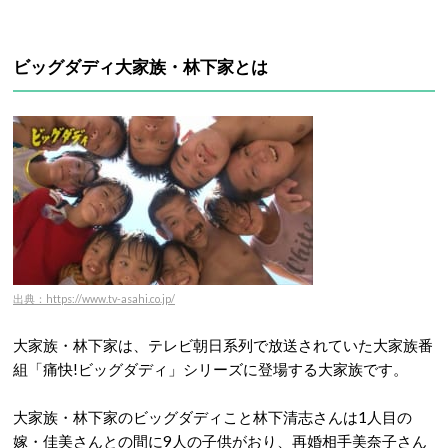
ビッグダディ大家族・林下家とは
出典：https://www.tv-asahi.co.jp/
大家族・林下家は、テレビ朝日系列で放送されていた大家族番
組「痛快!ビッグダディ」シリーズに登場する大家族です。
大家族・林下家のビッグダディこと林下清志さんは1人目の
嫁・佳美さんとの間に9人の子供がおり、再婚相手美奈子さん