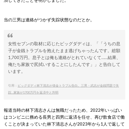
当の三男は連絡がつかず失踪状態なのだとか。
女性セブンの取材に応じたビッグダディは、
「うちの息
子が金銭トラブルを抱えたまま逃げちゃったんです。総額
1,700万円。息子とは俺も連絡がとれていなくて……結果、
俺たち家族で尻拭いすることにしたんです」
と告白して
います。
引用：
ビッグダディ林下清志が借金トラブル告白。三男・武志が金銭問題で失
踪…家族が1700万円を返済中と判明
報道当時の林下清志さんは無職だったため、2022年いっぱい
はコンビニに務める長男と四男に返済を任せ、再び飲食店で働
くことが決まっていた林下清志さんが2023年から1人で返して