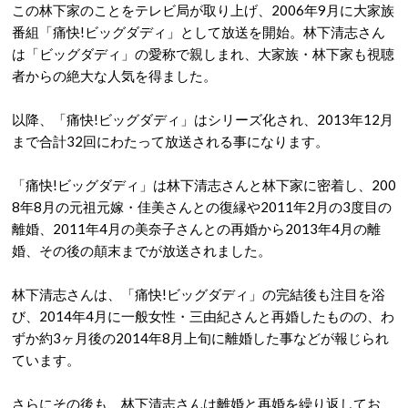
この林下家のことをテレビ局が取り上げ、2006年9月に大家族
番組「痛快!ビッグダディ」として放送を開始。林下清志さん
は「ビッグダディ」の愛称で親しまれ、大家族・林下家も視聴
者からの絶大な人気を得ました。
以降、「痛快!ビッグダディ」はシリーズ化され、2013年12月
まで合計32回にわたって放送される事になります。
「痛快!ビッグダディ」は林下清志さんと林下家に密着し、200
8年8月の元祖元嫁・佳美さんとの復縁や2011年2月の3度目の
離婚、2011年4月の美奈子さんとの再婚から2013年4月の離
婚、その後の顛末までが放送されました。
林下清志さんは、「痛快!ビッグダディ」の完結後も注目を浴
び、2014年4月に一般女性・三由紀さんと再婚したものの、わ
ずか約3ヶ月後の2014年8月上旬に離婚した事などが報じられ
ています。
さらにその後も、林下清志さんは離婚と再婚を繰り返してお