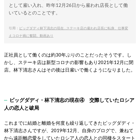
として雇い入れ、昨年12月26日から雇われ店長として働
いている
とのことです。
引用：
ビッグダディ林下清志の現在…ステーキ店の雇われ店長に転身、仕事変
えコロナ禍に奮闘。動画あり
正社員として働くのは約30年ぶりのことだったそうです。し
かし、ステーキ店は新型コロナの影響もあり2021年12月に閉
店。林下清志さんはその後は日雇いで働くようになりました。
ビッグダディ・林下清志の現在④ 交際していたロシア
人の恋人と破局
これまでに結婚と離婚を何度も繰り返してきたビッグダディ・
林下清志さんですが、2019年12月、自身のブログで、兼ねて
から遠距離恋愛をしていたロシア人の恋人との同棲をスタート