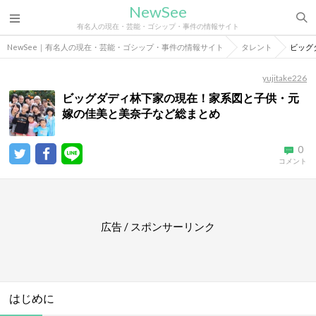
NewSee
有名人の現在・芸能・ゴシップ・事件の情報サイト
NewSee｜有名人の現在・芸能・ゴシップ・事件の情報サイト
タレント
ビッグ
yujitake226
ビッグダディ林下家の現在！家系図と子供・元
嫁の佳美と美奈子など総まとめ
0
コメント
広告 / スポンサーリンク
はじめに