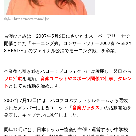
出典：https://news.mynavi.jp/
吉澤ひとみは、2007年5月6日にさいたまスーパーアリーナで
開催された「モーニング娘。コンサートツアー2007春 〜SEXY
8 BEAT〜」のファイナル公演でモーニング娘。を卒業。
卒業後も引き続きハロー！プロジェクトには所属し、翌日から
ソロ活動
を開始。
音楽ユニットやスポーツ関係の仕事、タレン
ト
としても活動を始めます。
2007年7月12日には、ハロプロのフットサルチームから選抜
されたメンバーによるユニット「
音楽ガッタス
」の活動開始を
発表し、キャプテンに就任しました。
同年10月には、日本サッカー協会が主催・運営する小中学校