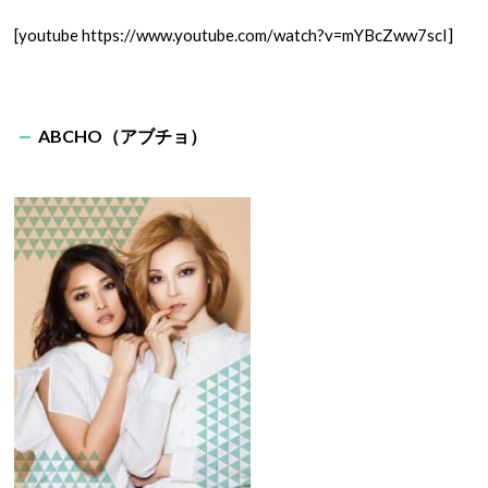
[youtube https://www.youtube.com/watch?v=mYBcZww7scI]
ABCHO（アブチョ）