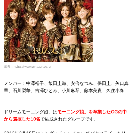
出典：https://www.amazon.co.jp/
メンバー：中澤裕子、飯田圭織、安倍なつみ、保田圭、矢口真
里、石川梨華、吉澤ひとみ、小川麻琴、藤本美貴、久住小春
ドリームモーニング娘。は
モーニング娘。を卒業したOGの中
から選抜した10名
で結成されたグループです。