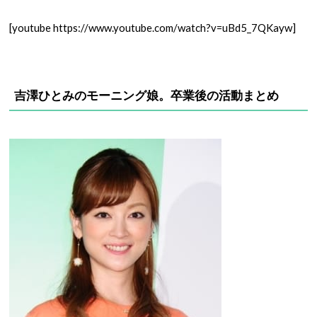
[youtube https://www.youtube.com/watch?v=uBd5_7QKayw]
吉澤ひとみのモーニング娘。卒業後の活動まとめ