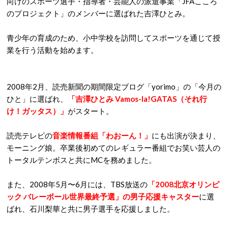
向けのスポーツ選手・指導者・芸能人の派遣事業「JFAこころ
のプロジェクト」のメンバーに選ばれた吉澤ひとみ。
青少年の育成のため、小中学校を訪問してスポーツを通じて授
業を行う活動を始めます。
2008年2月、読売新聞の期間限定ブログ「yorimo」の「今月の
ひと」に選ばれ、
「吉澤ひとみ Vamos-la!GATAS（それ行
け！ガッタス）」
がスタート。
読売テレビの
音楽情報番組「わおーん！」
にも出演が決まり、
モーニング娘。卒業後初めてのレギュラー番組でお笑い芸人の
トータルテンボスと共にMCを務めました。
また、2008年5月〜6月には、TBS放送の
「2008北京オリンピ
ック バレーボール世界最終予選」の男子応援キャスター
に選
ばれ、石川梨華と共に男子選手を応援しました。