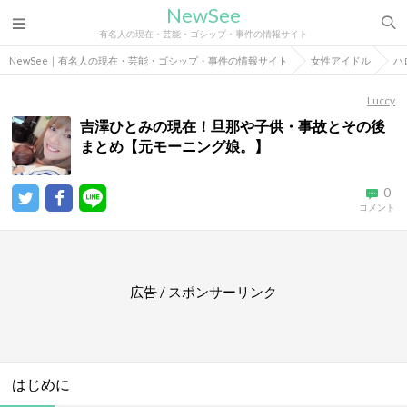
NewSee
有名人の現在・芸能・ゴシップ・事件の情報サイト
NewSee｜有名人の現在・芸能・ゴシップ・事件の情報サイト
女性アイドル
ハ
Luccy
吉澤ひとみの現在！旦那や子供・事故とその後
まとめ【元モーニング娘。】
0
コメント
広告 / スポンサーリンク
はじめに