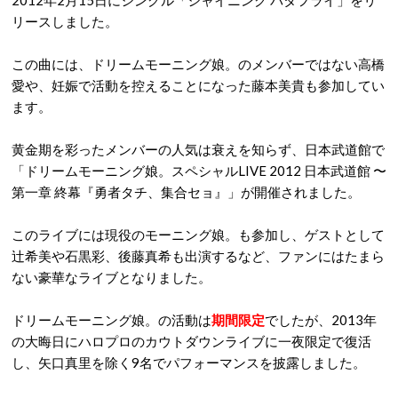
2012年2月15日にシングル「シャイニング バタフライ」をリ
リースしました。
この曲には、ドリームモーニング娘。のメンバーではない高橋
愛や、妊娠で活動を控えることになった藤本美貴も参加してい
ます。
黄金期を彩ったメンバーの人気は衰えを知らず、日本武道館で
「ドリームモーニング娘。スペシャルLIVE 2012 日本武道館 〜
第一章 終幕『勇者タチ、集合セョ』」が開催されました。
このライブには現役のモーニング娘。も参加し、ゲストとして
辻希美や石黒彩、後藤真希も出演するなど、ファンにはたまら
ない豪華なライブとなりました。
ドリームモーニング娘。の活動は
期間限定
でしたが、2013年
の大晦日にハロプロのカウトダウンライブに一夜限定で復活
し、矢口真里を除く9名でパフォーマンスを披露しました。