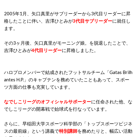
2005年1月、矢口真里がサブリーダーから3代目リーダーに昇
格したことに伴い、吉澤ひとみが
3代目サブリーダー
に就任し
ます。
その3ヶ月後、矢口真里がモーニング娘。を脱退したことで、
吉澤ひとみが
4代目リーダー
に昇格しました。
ハロプロメンバーで結成されたフットサルチーム「Gatas Brilh
antes H.P.」のキャプテンを務めていたこともあって、スポー
ツ方面の仕事も充実しています。
なでしこリーグのオフィシャルサポーター
に任命された他、な
でしこリーグの開幕戦で始球式を行なっています。
さらに、早稲田大学スポーツ科学部の「トップスポーツビジネ
スの最前線」という講義で
特別講師
を務めたりと、幅広い活動