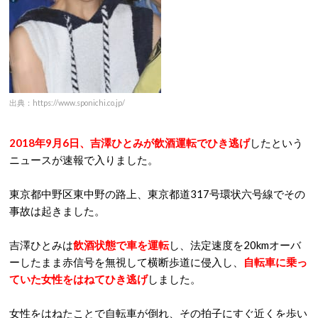
出典：https://www.sponichi.co.jp/
2018年9月6日、吉澤ひとみが飲酒運転でひき逃げ
したという
ニュースが速報で入りました。
東京都中野区東中野の路上、東京都道317号環状六号線でその
事故は起きました。
吉澤ひとみは
飲酒状態で車を運転
し、法定速度を20kmオーバ
ーしたまま赤信号を無視して横断歩道に侵入し、
自転車に乗っ
ていた女性をはねてひき逃げ
しました。
女性をはねたことで自転車が倒れ、その拍子にすぐ近くを歩い