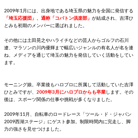
2009年1月には、出身地である埼玉県の魅力を全国に発信する
「埼玉応援団」、通称「コバトン倶楽部」
が結成され、吉澤ひ
とみも初期のメンバーに選ばれました。
その他には土田晃之やハライチなどの芸人からゴルフの石川
遼、マラソンの川内優輝まで幅広いジャンルの有名人が名を連
ね、メディアを通じて埼玉の魅力を発信していく活動をしてい
ます。
モーニング娘。卒業後もハロプロに所属して活動していた吉澤
ひとみですが、
2009年3月にハロプロからも卒業
します。その
後は、スポーツ関係の仕事や挑戦が多くなりました。
2009年11月、自転車のロードレース「ツール・ド・ジャパン
2009西湖ステージ」にゲスト参加。制限時間内に完走し、脚
力の強さを見せつけました。