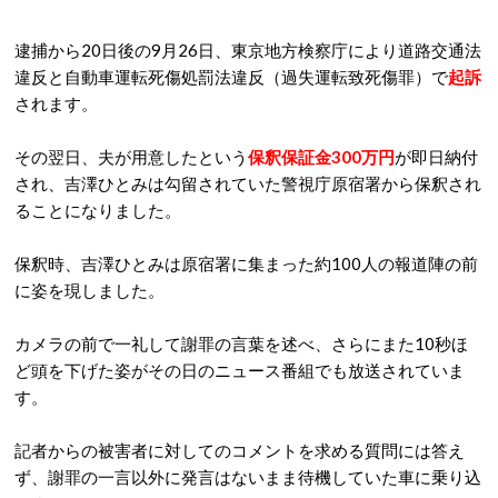
逮捕から20日後の9月26日、東京地方検察庁により道路交通法
違反と自動車運転死傷処罰法違反（過失運転致死傷罪）で
起訴
されます。
その翌日、夫が用意したという
保釈保証金300万円
が即日納付
され、吉澤ひとみは勾留されていた警視庁原宿署から保釈され
ることになりました。
保釈時、吉澤ひとみは原宿署に集まった約100人の報道陣の前
に姿を現しました。
カメラの前で一礼して謝罪の言葉を述べ、さらにまた10秒ほ
ど頭を下げた姿がその日のニュース番組でも放送されていま
す。
記者からの被害者に対してのコメントを求める質問には答え
ず、謝罪の一言以外に発言はないまま待機していた車に乗り込