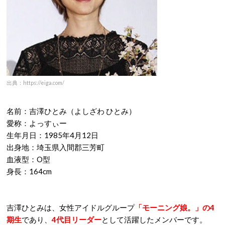
出典：https://eiga.com/
名前：吉澤ひとみ（よしざわ ひとみ）
愛称：よっすぃー
生年月日：1985年4月12日
出身地：埼玉県入間郡三芳町
血液型：O型
身長：164cm
吉澤ひとみは、女性アイドルグループ
「モーニング娘。」の4
期生
であり、
4代目リーダー
として活躍したメンバーです。