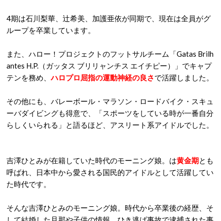
4期は石川梨華、辻希美、加護亜依が同期で、現在は全員がグ
ループを卒業しています。
また、ハロー！プロジェクトのフットサルチーム「Gatas Brilh
antes H.P.（ガッタス ブリリャンチス エイチピー）」でキャプ
テンを務め、
ハロプロ屈指の運動神経の良さ
で活躍しました。
その他にも、バレーボール・マラソン・ロードバイク・スキュ
ーバダイビングも得意で、「スポーツをしている時が一番自分
らしくいられる」と語るほど、アスリート系アイドルでした。
吉澤ひとみが在籍していた時代のモーニング娘。は
黄金期
とも
呼ばれ、日本中から愛される国民的アイドルとして活躍してい
た時代です。
そんな吉澤ひとみのモーニング娘。時代から卒業後の経歴、そ
して結婚した旦那や子供の情報、ひき逃げ事故で逮捕された事