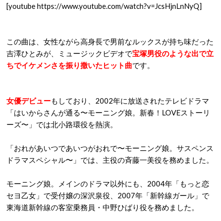
[youtube https://www.youtube.com/watch?v=JcsHjnLnNyQ]
この曲は、女性ながら高身長で男前なルックスが持ち味だった
吉澤ひとみが、ミュージックビデオで
宝塚男役のような出で立
ちでイケメンさを振り撒いたヒット曲
です。
女優デビュー
もしており、2002年に放送されたテレビドラマ
「はいからさんが通る〜モーニング娘。新春！LOVEストーリ
ーズ〜」では北小路環役を熱演。
「おれがあいつであいつがおれで〜モーニング娘。サスペンス
ドラマスペシャル〜」では、主役の斉藤一美役を務めました。
モーニング娘。メインのドラマ以外にも、2004年「もっと恋
セヨ乙女」で受付嬢の深沢泉役、2007年「新幹線ガール」で
東海道新幹線の客室乗務員・中野ひばり役を務めました。