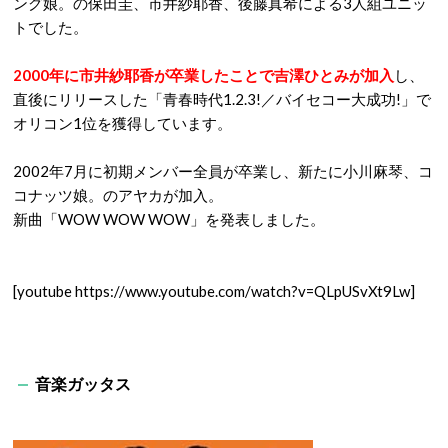
ング娘。の保田圭、市井紗耶香、後藤真希による3人組ユニッ
トでした。
2000年に市井紗耶香が卒業したことで吉澤ひとみが加入
し、
直後にリリースした「青春時代1.2.3!／バイセコー大成功!」で
オリコン1位を獲得しています。
2002年7月に初期メンバー全員が卒業し、新たに小川麻琴、コ
コナッツ娘。のアヤカが加入。
新曲「WOW WOW WOW」を発表しました。
[youtube https://www.youtube.com/watch?v=QLpUSvXt9Lw]
音楽ガッタス