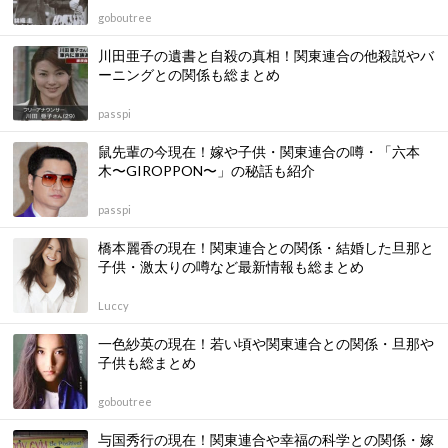
goboutree
川田亜子の遺書と自殺の真相！関東連合の他殺説やバ
ーニングとの関係も総まとめ
passpi
鼠先輩の今現在！嫁や子供・関東連合の噂・「六本
木〜GIROPPON〜」の秘話も紹介
passpi
橋本麗香の現在！関東連合との関係・結婚した旦那と
子供・激太りの噂など最新情報も総まとめ
Luccy
一色紗英の現在！若い頃や関東連合との関係・旦那や
子供も総まとめ
goboutree
与国秀行の現在！関東連合や幸福の科学との関係・嫁