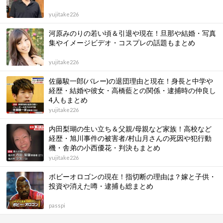
yujitake226
河原みのりの若い頃＆引退や現在！旦那や結婚・写真
集やイメージビデオ・コスプレの話題もまとめ
yujitake226
佐藤駿一郎(バレー)の退団理由と現在！身長と中学や
経歴・結婚や彼女・高橋藍との関係・逮捕時の仲良し
4人もまとめ
yujitake226
内田梨瑚の生い立ち＆父親/母親など家族！高校など
経歴・旭川事件の被害者/村山月さんの死因や犯行動
機・舎弟の小西優花・判決もまとめ
yujitake226
ボビーオロゴンの現在！指切断の理由は？嫁と子供・
投資や消えた噂・逮捕も総まとめ
passpi