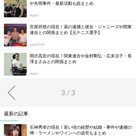
や失明事件・最新活動も総まとめ
mpori
宮尾祥慈の現在！薬の逮捕と彼女・ジャニーズや関東
連合との関係まとめ【元テニス選手】
sumichel
岡沢高宏の現在！関東連合や金村剛弘・広末涼子・長
澤まさみとの関係まとめ
mpori
3 / 3
最新の記事
石神秀幸の現在！若い頃の経歴や結婚・事件や逮捕の
噂・ラーメンやワインへの追究もまとめ