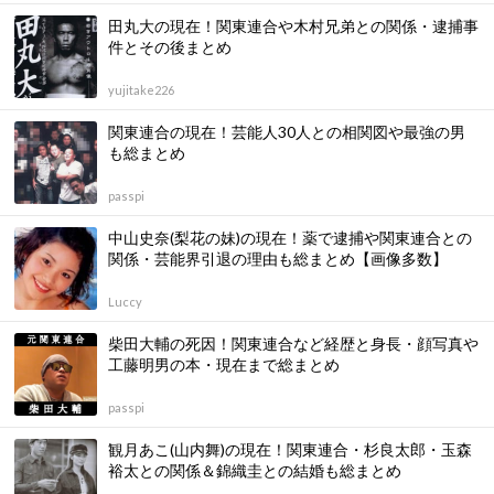
田丸大の現在！関東連合や木村兄弟との関係・逮捕事
件とその後まとめ
yujitake226
関東連合の現在！芸能人30人との相関図や最強の男
も総まとめ
passpi
中山史奈(梨花の妹)の現在！薬で逮捕や関東連合との
関係・芸能界引退の理由も総まとめ【画像多数】
Luccy
柴田大輔の死因！関東連合など経歴と身長・顔写真や
工藤明男の本・現在まで総まとめ
passpi
観月あこ(山内舞)の現在！関東連合・杉良太郎・玉森
裕太との関係＆錦織圭との結婚も総まとめ