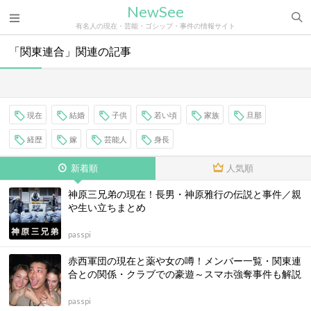
NewSee
有名人の現在・芸能・ゴシップ・事件の情報サイト
「関東連合」関連の記事
現在
結婚
子供
若い頃
家族
旦那
経歴
嫁
芸能人
身長
新着順
人気順
神原三兄弟の現在！長男・神原雅行の伝説と事件／親
や生い立ちまとめ
passpi
赤西軍団の現在と薬や女の噂！メンバー一覧・関東連
合との関係・クラブでの豪遊～スマホ強奪事件も解説
passpi