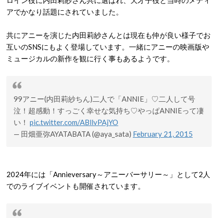
ロイン役に内田莉紗さん共に選ばれ、天才子役と当時のメディ
アでかなり話題にされていました。
共にアニーを演じた内田莉紗さんとは現在も仲が良い様子でお
互いのSNSにもよく登場しています。一緒にアニーの映画版や
ミュージカルの新作を観に行く事もあるようです。
99アニー(内田莉紗ちん)二人で「ANNIE」♡二人して号
泣！超感動！すっごく幸せな気持ち♡やっぱANNIEって凄
い！
pic.twitter.com/ABllvPAjYO
— 田畑亜弥AYATABATA (@aya_sata)
February 21, 2015
2024年には「Annieversary～アニーバーサリー～」として2人
でのライブイベントも開催されています。