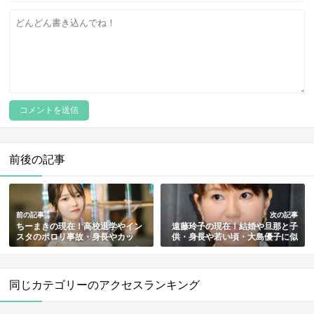
前後の記事
前の記事
次の記事
ちーまきの現在！高校退学やイン
遠藤玲子の現在！結婚や旦那と子
スタのポロリ事故・身長やカッ
供・身長や若い頃・大島優子に似
プ・本名と年齢・家族もまとめ
てる件まとめ
同じカテゴリーのアクセスランキング