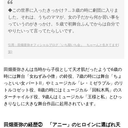
◆この世界に入ったきっかけ？…３歳の時に劇団に入りま
した。それは、うちのママが、女の子だから何か習い事を
っていうのがきっかけ。５歳で初舞台ふんでからは自分で
やりたいって言ってたらしいです。
引用：田畑亜弥オフィシャルブログ「いち期いち会」 ちゃーんと生きてます(
笑)
田畑亜弥さんは当時から子役として天才肌だったようで6歳の
時には舞台「女ねずみ小僧」の鈴役、7歳の時には舞台「ちょ
っといい女 パートII」やミュージカル「レ・ミゼラブル」のリ
トルコゼット役、8歳の時にはミュージカル「回転木馬」のス
ターチャイルド役、9歳んはミュージカル「王様と私」とひっ
きりなしに大きな舞台作品に起用されています。
田畑亜弥の経歴② 「アニー」のヒロインに選ばれ天