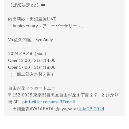
【LIVE決定♫♫】❤️
内田莉紗・田畑亜弥LIVE
「Annieversary～アニーバーサリー～」
Vn.佐久間遥 Syn.Andy
2024／9／8（Sun.）
Open13:00／Start14:00
Open17:00／Start18:00
（一部二部入れ替え制）
自由が丘マッカートニー
〒152-0035 東京都目黒区自由が丘１丁目２７−２ ひかり
街 3F…
pic.twitter.com/mse3TxnmIl
— 田畑亜弥AYATABATA (@aya_sata)
July 29, 2024