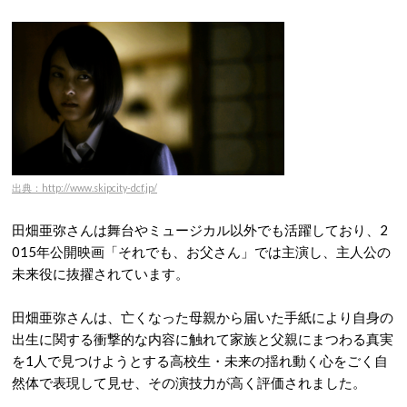
出典：http://www.skipcity-dcf.jp/
田畑亜弥さんは舞台やミュージカル以外でも活躍しており、2
015年公開映画「それでも、お父さん」では主演し、主人公の
未来役に抜擢されています。
田畑亜弥さんは、亡くなった母親から届いた手紙により自身の
出生に関する衝撃的な内容に触れて家族と父親にまつわる真実
を1人で見つけようとする高校生・未来の揺れ動く心をごく自
然体で表現して見せ、その演技力が高く評価されました。