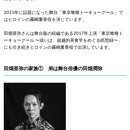
2015年に話題になった舞台「東京喰種トーキョーグール」で
はヒロインの霧嶋董香役を演じています。
田畑亜弥さんは舞台版の続編である2017年上演「東京喰種ト
ーキョーグール 〜或いは、超越的美食学をめぐる瞑想録〜」
にも引き続きヒロインの霧嶋董香役で出演しています。
田畑亜弥の家族① 弟は舞台俳優の田畑潤弥