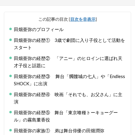
この記事の目次
[
目次を非表示
]
田畑亜弥のプロフィール
田畑亜弥の経歴① 3歳で劇団に入り子役として活動を
スタート
田畑亜弥の経歴② 「アニー」のヒロインに選ばれ天
才子役と話題に
田畑亜弥の経歴③ 舞台「髑髏城の七人」や「Endless
SHOCK」に出演
田畑亜弥の経歴④ 映画「それでも、お父さん」に主
演
田畑亜弥の経歴⑤ 舞台「東京喰種トーキョーグー
ル」の霧島董香役
田畑亜弥の家族① 弟は舞台俳優の田畑潤弥