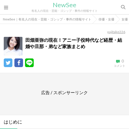
NewSee
有名人の現在・芸能・ゴシップ・事件の情報サイト
NewSee｜有名人の現在・芸能・ゴシップ・事件の情報サイト
俳優・女優
女優
yujitake226
田畑亜弥の現在！アニー子役時代など経歴・結
婚や旦那・弟など家族まとめ
0
コメント
広告 / スポンサーリンク
はじめに