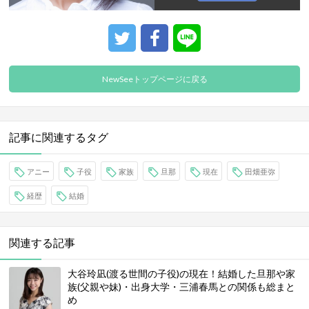
NewSeeトップページに戻る
記事に関連するタグ
アニー
子役
家族
旦那
現在
田畑亜弥
経歴
結婚
関連する記事
大谷玲凪(渡る世間の子役)の現在！結婚した旦那や家
族(父親や妹)・出身大学・三浦春馬との関係も総まと
め