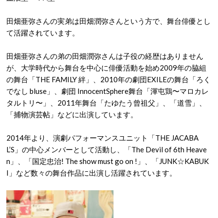
田畑亜弥さんの実弟は田畑潤弥さんという方で、舞台俳優とし
て活躍されています。
田畑亜弥さんの弟の田畑潤弥さんは子役の経歴はありません
が、大学時代から舞台を中心に俳優活動を始め
2009年の脇組
の舞台「THE FAMILY 絆」、2010年の劇団EXILEの舞台「ろく
でなし bluse」、劇団 InnocentSphere舞台「渾屯鶏〜マロカレ
タルトリ〜」、2011年舞台「たゆたう曾祖父」、「道雪」、
「捕物演芸帖」などに出演しています。
2014年より、演劇パフォーマンスユニット「THE JACABA
L’S」の中心メンバーとして活動し、「The Devil of 6th Heave
n」、「国定忠治! The show must go on !」、「JUNK☆KABUK
I」など数々の舞台作品に出演し活躍されています。