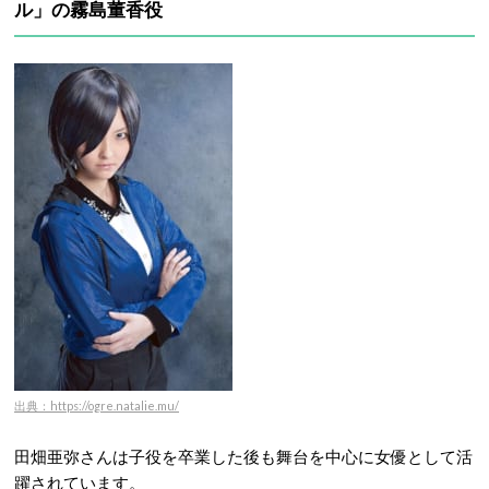
ル」の霧島董香役
出典：https://ogre.natalie.mu/
田畑亜弥さんは子役を卒業した後も舞台を中心に女優として活
躍されています。