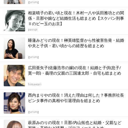
gurung
相楽晴子の若い頃と現在！木村一八や浜田雅功との関
係・旦那や娘など結婚生活も総まとめ【スケバン刑事
Ⅱのビー玉のお京】
passpi
睡蓮みどりの現在！榊英雄監督から性被害告発・結婚
や夫と子供・若い頃からの経歴を総まとめ
gurung
広田亜矢子(佐藤浩市の嫁)の現在！結婚と子供(息子/
寛一郎)・義理の父親の三国連太郎・自宅も総まとめ
himawari
西内まりやの現在！消えた理由は何した？事務所社長
ビンタ事件の真相や引退理由を総まとめ
gurung
萩原みのりの現在！旦那/内山拓也と結婚・父親など
家族・高校など経歴・プロフィールまとめ