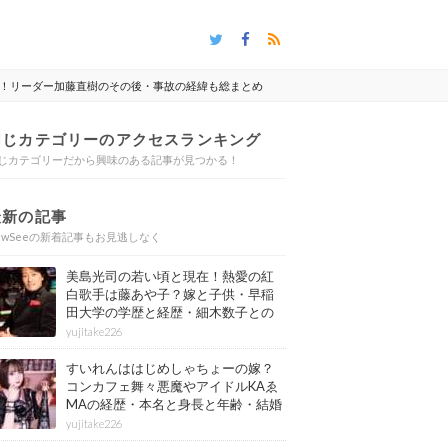
在！リーダー加藤直樹のその後・事故の経緯も総まとめ
同じカテゴリーのアクセスランキング
じカテゴリーだから興味のある記事が見つかる！
最新の記事
ewSeeの新着記事もお見逃しなく
美島光司の若い頃と現在！熱愛の紅
白歌手は藤あや子？嫁と子供・早稲
田大学の学歴と経歴・細木数子との
確執もまとめ
yujitake226
すいれんははじめしゃちょーの嫁？
コンカフェ舞々悪魔やアイドルKAゑ
MAの経歴・本名と身長と年齢・結婚
情報もまとめ
yujitake226