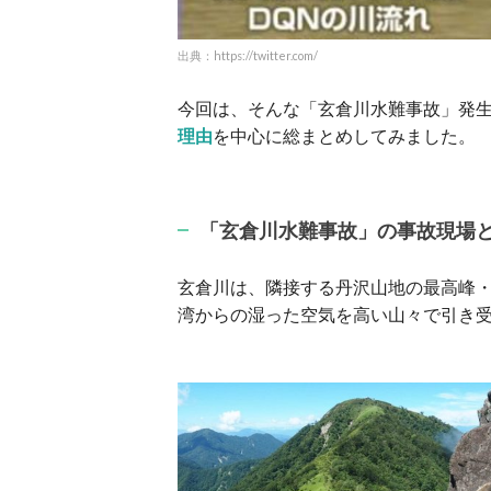
出典：https://twitter.com/
今回は、そんな「玄倉川水難事故」発
理由
を中心に総まとめしてみました。
「玄倉川水難事故」の事故現場
玄倉川は、隣接する丹沢山地の最高峰
湾からの湿った空気を高い山々で引き