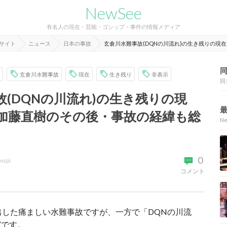
NewSee
有名人の現在・芸能・ゴシップ・事件の情報メディア
報サイト
ニュース
日本の事故
玄倉川水難事故(DQNの川流れ)の生き残りの現
玄倉川水難事故
現在
生き残り
非表示
同
故(DQNの川流れ)の生き残りの現
加藤直樹のその後・事故の経緯も総
N
0
asspi
コメント
出した痛ましい水難事故ですが、一方で「DQNの川流
実です。