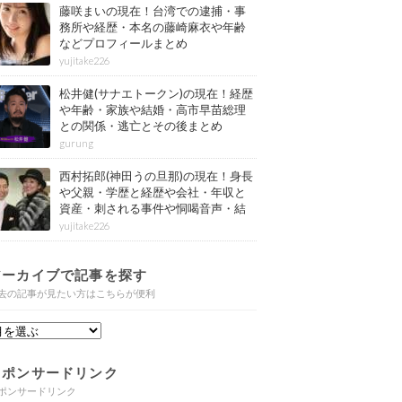
藤咲まいの現在！台湾での逮捕・事
務所や経歴・本名の藤崎麻衣や年齢
などプロフィールまとめ
yujitake226
松井健(サナエトークン)の現在！経歴
や年齢・家族や結婚・高市早苗総理
との関係・逃亡とその後まとめ
gurung
西村拓郎(神田うの旦那)の現在！身長
や父親・学歴と経歴や会社・年収と
資産・刺される事件や恫喝音声・結
婚と子供や自宅・脳梗塞の病気もま
yujitake226
とめ
アーカイブで記事を探す
去の記事が見たい方はこちらが便利
スポンサードリンク
ポンサードリンク