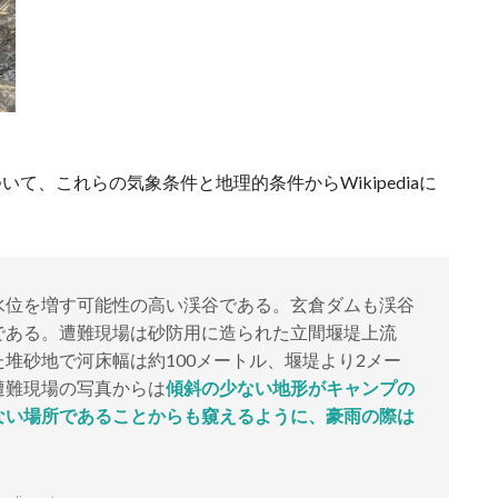
て、これらの気象条件と地理的条件からWikipediaに
水位を増す可能性の高い渓谷である。玄倉ダムも渓谷
である。遭難現場は砂防用に造られた立間堰堤上流
堆砂地で河床幅は約100メートル、堰堤より2メー
遭難現場の写真からは
傾斜の少ない地形がキャンプの
ない場所であることからも窺えるように、豪雨の際は