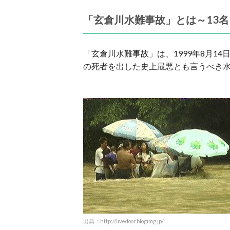
「玄倉川水難事故」とは～13
「玄倉川水難事故」は、1999年8月1
の死者を出した史上最悪とも言うべき
出典：http://livedoor.blogimg.jp/