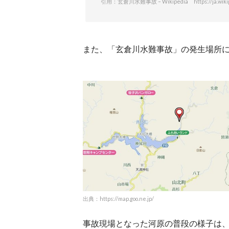
引用：玄倉川水難事故 – Wikipedia https://ja.wikipe
また、「玄倉川水難事故」の発生場所
出典：https://map.goo.ne.jp/
事故現場となった河原の普段の様子は