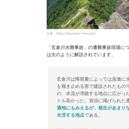
出典：https://mountain-hero.com/
「玄倉川水難事故」の遭難事故現場につい
は次のように解説されています。
玄倉川は降雨量によっては急激に
を堰き止める形で建設されたもの
の、水流が湾曲する地点に広がった
トル高かった。冒頭に掲げられた
適地にもみえるが、植生があまり
水没する地点
である。