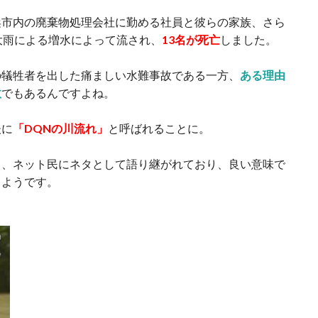
浜市内の廃棄物処理会社に勤める社員と彼らの家族、さら
大雨による増水によって流され、
13名が死亡
しました。
の犠牲者を出した痛ましい水難事故である一方、
ある理由
故
でもあるんですよね。
後に
「DQNの川流れ」
と呼ばれることに。
と、ネット民にネタとして語り継がれており、良い意味で
るようです。