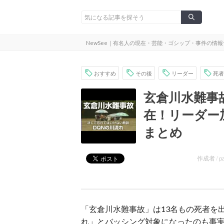
NewSee｜有名人の現在・芸能・ゴシップ・事件の情
おすすめ
その後
リーダー
死者
玄倉川水難事
在！リーダー
まとめ
作成者 /
p
「玄倉川水難事故」は13名もの死者を
れ」とバッシング対象になったのも事