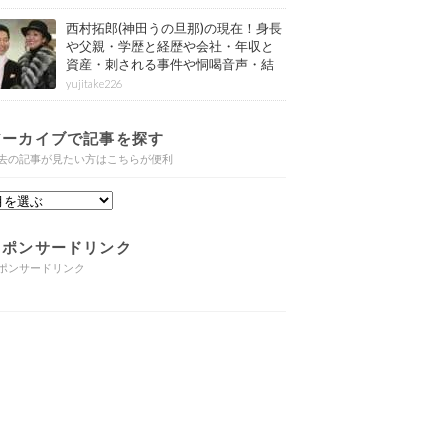
西村拓郎(神田うの旦那)の現在！身長
や父親・学歴と経歴や会社・年収と
資産・刺される事件や恫喝音声・結
婚と子供や自宅・脳梗塞の病気もま
yujitake226
とめ
アーカイブで記事を探す
去の記事が見たい方はこちらが便利
スポンサードリンク
ポンサードリンク