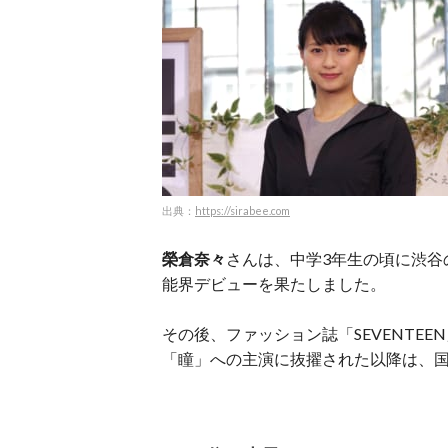
出典：
https://sirabee.com
榮倉奈々
さんは、中学3年生の頃に渋谷
能界デビューを果たしました。
その後、ファッション誌「SEVENTE
「瞳」への主演に抜擢された以降は、