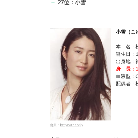
27位：小雪
小雪（こ
本 名：
誕生日：1
出身地：
身 長：17
血液型：
配偶者：
出典：
https://thetv.jp