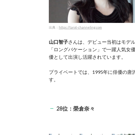
出典：
https://tarot-channeling.com
山口智子
さんは、デビュー当初はモデル
「ロングバケーション」で一躍人気女
優として出演し活躍されています。
プライベートでは、1995年に俳優の
す。
28位：榮倉奈々