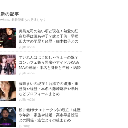
最新の記事
ewSeeの新着記事もお見逃しなく
美島光司の若い頃と現在！熱愛の紅
白歌手は藤あや子？嫁と子供・早稲
田大学の学歴と経歴・細木数子との
確執もまとめ
yujitake226
すいれんははじめしゃちょーの嫁？
コンカフェ舞々悪魔やアイドルKAゑ
MAの経歴・本名と身長と年齢・結婚
情報もまとめ
yujitake226
藤咲まいの現在！台湾での逮捕・事
務所や経歴・本名の藤崎麻衣や年齢
などプロフィールまとめ
yujitake226
松井健(サナエトークン)の現在！経歴
や年齢・家族や結婚・高市早苗総理
との関係・逃亡とその後まとめ
gurung