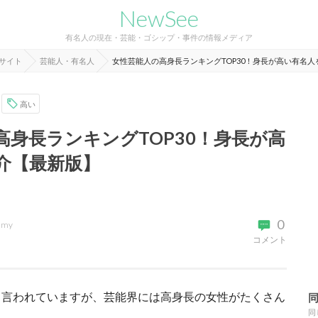
NewSee
有名人の現在・芸能・ゴシップ・事件の情報メディア
報サイト
芸能人・有名人
女性芸能人の高身長ランキングTOP30！身長が高い有名
高い
高身長ランキングTOP30！身長が高
介【最新版】
0
imy
コメント
と言われていますが、芸能界には高身長の女性がたくさん
同