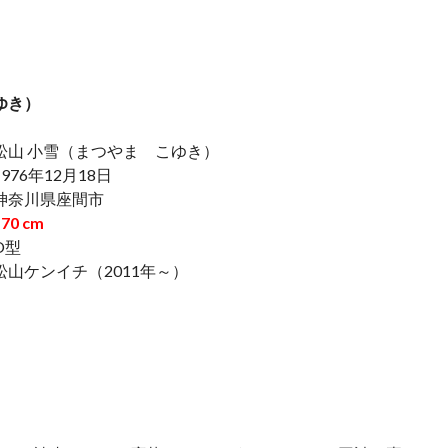
ゆき）
松山 小雪（まつやま こゆき）
976年12月18日
神奈川県座間市
0 cm
O型
松山ケンイチ（2011年～）