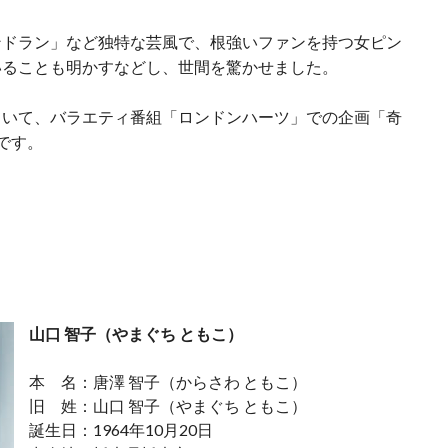
ンドラン」など独特な芸風で、根強いファンを持つ女ピン
いることも明かすなどし、世間を驚かせました。
ていて、バラエティ番組「ロンドンハーツ」での企画「奇
です。
山口 智子（やまぐち ともこ）
本 名：唐澤 智子（からさわ ともこ）
旧 姓：山口 智子（やまぐち ともこ）
誕生日：1964年10月20日