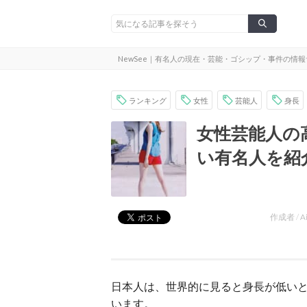
NewSee｜有名人の現在・芸能・ゴシップ・事件の情
ランキング
女性
芸能人
身長
女性芸能人の
い有名人を紹
作成者 /
A
日本人は、世界的に見ると身長が低い
います。