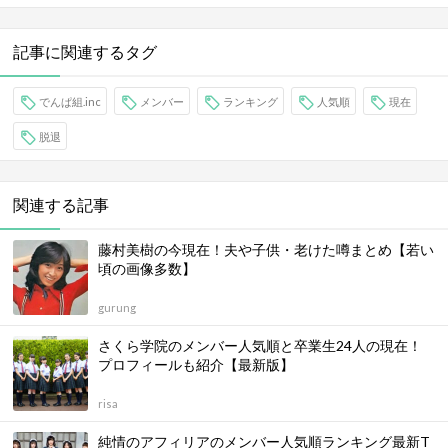
記事に関連するタグ
でんぱ組.inc
メンバー
ランキング
人気順
現在
脱退
関連する記事
藤村美樹の今現在！夫や子供・老けた噂まとめ【若い
頃の画像多数】
gurung
さくら学院のメンバー人気順と卒業生24人の現在！
プロフィールも紹介【最新版】
risa
純情のアフィリアのメンバー人気順ランキング最新T