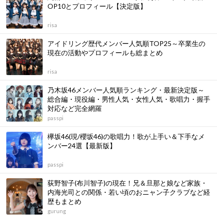
OP10とプロフィール【決定版】
risa
アイドリング歴代メンバー人気順TOP25～卒業生の
現在の活動やプロフィールも総まとめ
risa
乃木坂46メンバー人気順ランキング・最新決定版～
総合編・現役編・男性人気・女性人気・歌唱力・握手
対応など完全網羅
passpi
欅坂46(現/櫻坂46)の歌唱力！歌が上手い＆下手なメ
ンバー24選【最新版】
passpi
荻野智子(布川智子)の現在！兄＆旦那と娘など家族・
内海光司との関係・若い頃のおニャン子クラブなど経
歴もまとめ
gurung