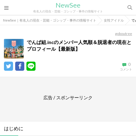
NewSee
有名人の現在・芸能・ゴシップ・事件の情報サイト
NewSee｜有名人の現在・芸能・ゴシップ・事件の情報サイト
女性アイドル
で
goboutree
でんぱ組.incのメンバー人気順＆脱退者の現在と
プロフィール【最新版】
0
コメント
広告 / スポンサーリンク
はじめに