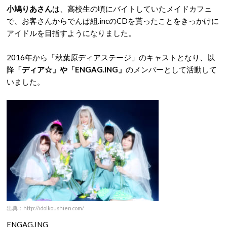
小鳩りあさん
は、高校生の頃にバイトしていたメイドカフェ
で、お客さんからでんぱ組.incのCDを貰ったことをきっかけに
アイドルを目指すようになりました。
2016年から「秋葉原ディアステージ」のキャストとなり、以
降
「ディア☆」や「ENGAG.ING」
のメンバーとして活動して
いました。
出典：http://idolkoushien.com/
ENGAG.ING