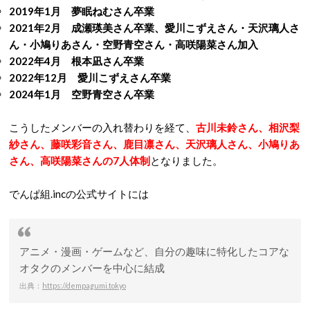
2019年1月 夢眠ねむさん卒業
2021年2月 成瀬瑛美さん卒業、愛川こずえさん・天沢璃人さ
ん・小鳩りあさん・空野青空さん・高咲陽菜さん加入
2022年4月 根本凪さん卒業
2022年12月 愛川こずえさん卒業
2024年1月 空野青空さん卒業
こうしたメンバーの入れ替わりを経て、
古川未鈴さん、相沢梨
紗さん、藤咲彩音さん、鹿目凛さん、天沢璃人さん、小鳩りあ
さん、高咲陽菜さんの7人体制
となりました。
でんぱ組.incの公式サイトには
アニメ・漫画・ゲームなど、自分の趣味に特化したコアな
オタクのメンバーを中心に結成
出典：
https://dempagumi.tokyo