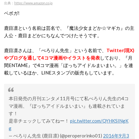
出典：
https://www.amazon.co.jp
ベボガ!
鹿目凛という名前は芸名で、『魔法少女まどか☆マギカ』の主
人公・鹿目まどかにちなんでつけたそうです。
鹿目凛さんは、「ぺろりん先生」という名前で、
Twitter(現X)
やブログを通して4コマ漫画やイラストを発表
しており、『月
間ENTAME』で4コマ漫画「ぼっちアイドルまいまい。」を連
載しているほか、LINEスタンプの販売もしています。
本日発売の月刊エンタメ11月号にて私ぺろりん先生の4コ
マ漫画、『ぼっちアイドルまいまい』も連載されていま
す！
是非チェックしてみてねー！
pic.twitter.com/QYHKSINgK
g
— ぺろりん先生 (鹿目凛) (@peroperorinko01)
2016年9月3