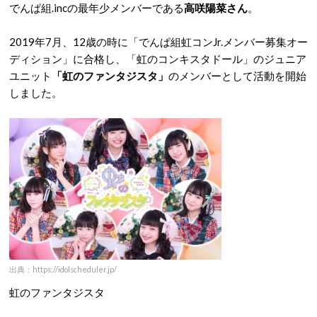
でんぱ組.incの最年少メンバーである
高咲陽菜さん
。
2019年7月、12歳の時に「でんぱ組虹コンJr.メンバー募集オー
ディション」に合格し、「虹のコンキスタドール」のジュニア
ユニット
「虹のファンタジスタ」
のメンバーとして活動を開始
しました。
出典：https://idolscheduler.jp/
虹のファンタジスタ