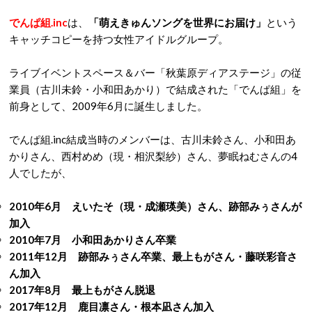
でんぱ組.inc
は、
「萌えきゅんソングを世界にお届け」
という
キャッチコピーを持つ女性アイドルグループ。
ライブイベントスペース＆バー「秋葉原ディアステージ」の従
業員（古川未鈴・小和田あかり）で結成された「でんぱ組」を
前身として、2009年6月に誕生しました。
でんぱ組.inc結成当時のメンバーは、古川未鈴さん、小和田あ
かりさん、西村めめ（現・相沢梨紗）さん、夢眠ねむさんの4
人でしたが、
2010年6月 えいたそ（現・成瀬瑛美）さん、跡部みぅさんが
加入
2010年7月 小和田あかりさん卒業
2011年12月 跡部みぅさん卒業、最上もがさん・藤咲彩音さ
ん加入
2017年8月 最上もがさん脱退
2017年12月 鹿目凛さん・根本凪さん加入