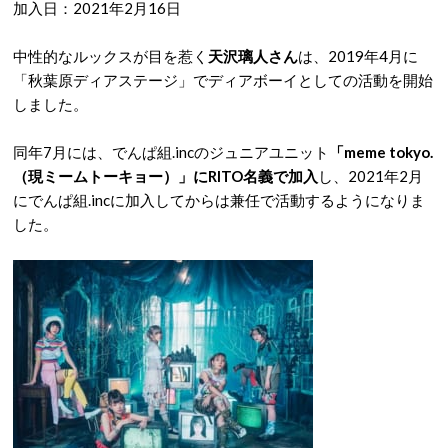
加入日：2021年2月16日
中性的なルックスが目を惹く
天沢璃人さん
は、2019年4月に
「秋葉原ディアステージ」でディアボーイとしての活動を開始
しました。
同年7月には、でんぱ組.incのジュニアユニット
「meme tokyo.
（現ミームトーキョー）」にRITO名義で加入
し、2021年2月
にでんぱ組.incに加入してからは兼任で活動するようになりま
した。