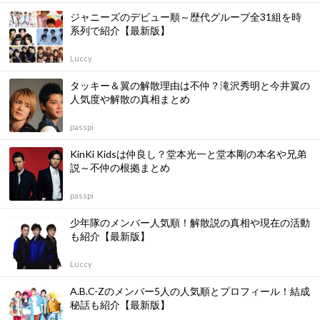
ジャニーズのデビュー順～歴代グループ全31組を時
系列で紹介【最新版】
Luccy
タッキー＆翼の解散理由は不仲？滝沢秀明と今井翼の
人気度や解散の真相まとめ
passpi
KinKi Kidsは仲良し？堂本光一と堂本剛の本名や兄弟
説～不仲の根拠まとめ
passpi
少年隊のメンバー人気順！解散説の真相や現在の活動
も紹介【最新版】
Luccy
A.B.C-Zのメンバー5人の人気順とプロフィール！結成
秘話も紹介【最新版】