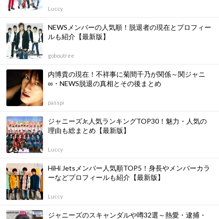
Luccy
NEWSメンバーの人気順！脱退者の現在とプロフィー
ルも紹介【最新版】
goboutree
内博貴の現在！不祥事に菊間千乃が関係～関ジャニ
∞・NEWS脱退の真相とその後まとめ
passpi
ジャニーズJr.人気ランキングTOP30！魅力・人気の
理由も総まとめ【最新版】
Luccy
HiHi Jetsメンバー人気順TOP5！身長やメンバーカラ
ーなどプロフィールも紹介【最新版】
Luccy
ジャニーズのスキャンダルや噂32選～熱愛・逮捕・