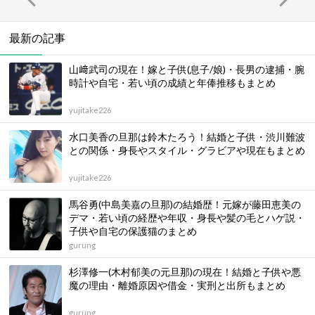
最新の記事
山﨑武司の現在！嫁と子供(息子/娘)・長男の逮捕・腕
時計や自宅・若い頃の成績と年俸推移もまとめ
yujitake226
水口美香の旦那は鈴木たろう！結婚と子供・渋川難波
との関係・身長やスタイル・グラビアや現在もまとめ
yujitake226
馬谷勇(中島美嘉の旦那)の結婚歴！元嫁が藤田恵美の
デマ・若い頃の経歴や年収・身長や髪の毛とハゲ説・
子供や自宅の保護猫のまとめ
gurung
杉澤修一(木村郁美の元旦那)の現在！結婚と子供や悪
魔の理由・離婚原因や借金・実刑と出所もまとめ
gurung