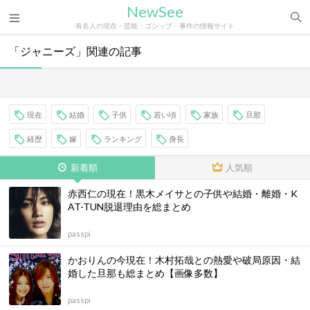
NewSee
有名人の現在・芸能・ゴシップ・事件の情報サイト
「ジャニーズ」関連の記事
現在
結婚
子供
若い頃
家族
旦那
経歴
嫁
ランキング
身長
新着順
人気順
赤西仁の現在！黒木メイサとの子供や結婚・離婚・K
AT-TUN脱退理由を総まとめ
passpi
かおりんの今現在！木村拓哉との熱愛や破局原因・結
婚した旦那も総まとめ【画像多数】
passpi