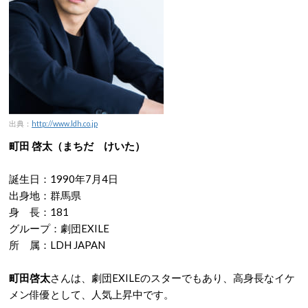
出典：
http://www.ldh.co.jp
町田 啓太（まちだ けいた）
誕生日：1990年7月4日
出身地：群馬県
身 長：181
グループ：劇団EXILE
所 属：LDH JAPAN
町田啓太
さんは、劇団EXILEのスターでもあり、高身長なイケ
メン俳優として、人気上昇中です。