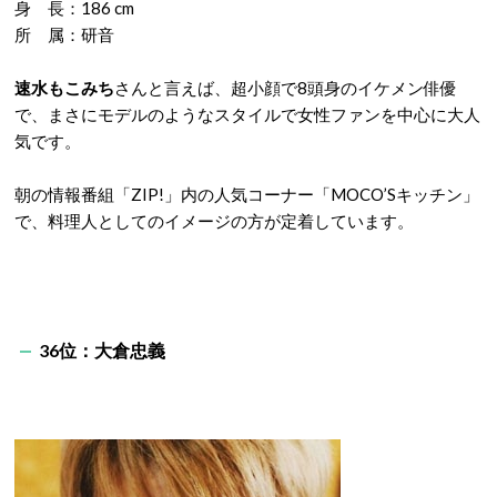
身 長：186 cm
所 属：研音
速水もこみち
さんと言えば、超小顔で8頭身のイケメン俳優
で、まさにモデルのようなスタイルで女性ファンを中心に大人
気です。
朝の情報番組「ZIP!」内の人気コーナー「MOCO’Sキッチン」
で、料理人としてのイメージの方が定着しています。
36位：大倉忠義