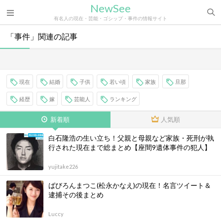
NewSee
有名人の現在・芸能・ゴシップ・事件の情報サイト
「事件」関連の記事
現在
結婚
子供
若い頃
家族
旦那
経歴
嫁
芸能人
ランキング
新着順
人気順
白石隆浩の生い立ち！父親と母親など家族・死刑が執
行された現在まで総まとめ【座間9遺体事件の犯人】
yujitake226
ばびろんまつこ(松永かなえ)の現在！名言ツイート＆
逮捕その後まとめ
Luccy