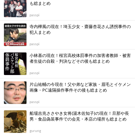
も総まとめ
passpi
寺内樺風の現在！埼玉少女・齋藤杏花さん誘拐事件の
犯人まとめ
passpi
小林基の現在！桜宮高校体罰事件の加害者教師・被害
者生徒の自殺・判決などその後も総まとめ
passpi
片山祐輔の今現在！父や弟など家族・眉毛とイケメン
画像・PC遠隔操作事件その後も総まとめ
passpi
船場吉兆ささやき女将(湯木佐知子)の現在！旦那や長
男・食品偽装事件での会見・本店の場所も総まとめ
gurung