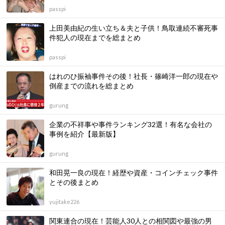
passpi
上田美由紀の生い立ち＆夫と子供！鳥取連続不審死事
件犯人の現在までを総まとめ
passpi
はれのひ振袖事件その後！社長・篠崎洋一郎の現在や
倒産までの流れを総まとめ
gurung
企業の不祥事や事件ランキング32選！有名な会社の
事例を紹介【最新版】
gurung
和田晃一良の現在！経歴や資産・コインチェック事件
とその後まとめ
yujitake226
関東連合の現在！芸能人30人との相関図や最強の男