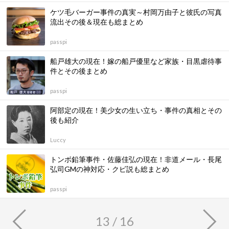
ケツ毛バーガー事件の真実～村岡万由子と彼氏の写真
流出その後＆現在も総まとめ
passpi
船戸雄大の現在！嫁の船戸優里など家族・目黒虐待事
件とその後まとめ
passpi
阿部定の現在！美少女の生い立ち・事件の真相とその
後も紹介
Luccy
トンボ鉛筆事件・佐藤佳弘の現在！非道メール・長尾
弘司GMの神対応・クビ説も総まとめ
passpi
13 / 16