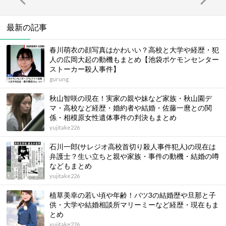
最新の記事
春川萌衣の顔写真はかわいい？高校と大学や経歴・犯
人の広岡大起の動機もまとめ【池袋ポケモンセンター
ストーカー殺人事件】
gurung
秋山智咲の現在！実家の親や妹など家族・秋山園デ
マ・高校など経歴・婚約者や結婚・佐藤一麿との関
係・相模原女性遺体事件の判決もまとめ
yujitake226
石川一郎(サレジオ高校首切り殺人事件犯人)の現在は
弁護士？生い立ちと親や家族・事件の動機・結婚の噂
などもまとめ
yujitake226
植草美幸の若い頃や年齢！バツ3の結婚歴や旦那と子
供・大学や結婚相談所マリーミーなど経歴・現在もま
とめ
yujitake226