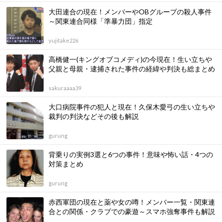
大田連合の現在！メンバーやOBグループの殺人事件
～関東連合同様「準暴力団」指定
yujitake226
高橋健一(キングオブコメディ)の今現在！生い立ちや
父親と母親・逮捕された事件の経緯や判決も総まとめ
sakuraaaa39
大口病院事件の犯人と現在！久保木愛弓の生い立ちや
裁判の判決などその後も解説
gurung
背乗りの実例3選と6つの事件！意味や怖い話・4つの
対策まとめ
gurung
赤西軍団の現在と薬や女の噂！メンバー一覧・関東連
合との関係・クラブでの豪遊～スマホ強奪事件も解説