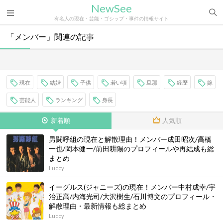
NewSee
有名人の現在・芸能・ゴシップ・事件の情報サイト
「メンバー」関連の記事
現在
結婚
子供
若い頃
旦那
経歴
嫁
芸能人
ランキング
身長
新着順
人気順
男闘呼組の現在と解散理由！メンバー成田昭次/高橋
一也/岡本健一/前田耕陽のプロフィールや再結成も総
まとめ
Luccy
イーグルス(ジャニーズ)の現在！メンバー中村成幸/宇
治正高/内海光司/大沢樹生/石川博文のプロフィール・
解散理由・最新情報も総まとめ
Luccy