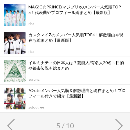
MAG!C☆PRINCE(マジプリ)のメンバー人気順TOP
5！代表曲やプロフィール総まとめ【最新版】
risa
カスタマイZのメンバー人気順TOP4！解散理由や現
在も総まとめ【最新版】
risa
イルミナティの日本人は？芸能人/有名人20名～目的
や都市伝説も総まとめ
gurung
°C-uteメンバー人気順＆解散理由と現在まとめ！プロ
フィール付きで紹介【最新版】
goboutree
5 / 10