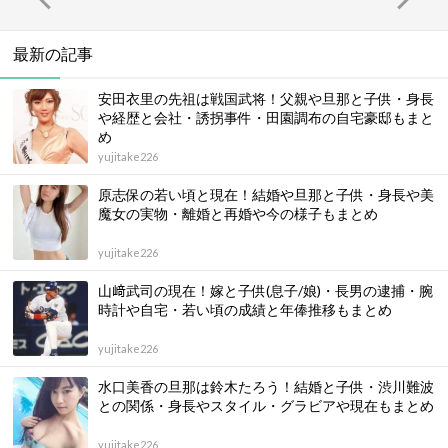
最新の記事
安田衣里の先祖は戦国武将！父親や旦那と子供・身長
や経歴と会社・誘拐事件・田園調布の自宅豪邸もまと
め
yujitake226
原志保の若い頃と現在！結婚や旦那と子供・身長や美
魔女の実物・離婚と再婚や今の様子もまとめ
yujitake226
山﨑武司の現在！嫁と子供(息子/娘)・長男の逮捕・腕
時計や自宅・若い頃の成績と年俸推移もまとめ
yujitake226
水口美香の旦那は鈴木たろう！結婚と子供・渋川難波
との関係・身長やスタイル・グラビアや現在もまとめ
yujitake226