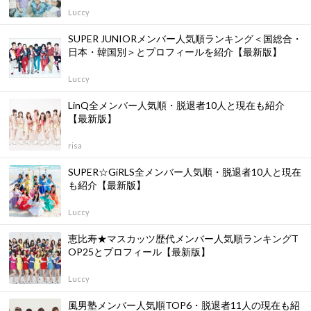
Luccy
SUPER JUNIORメンバー人気順ランキング＜国総合・
日本・韓国別＞とプロフィールを紹介【最新版】
Luccy
LinQ全メンバー人気順・脱退者10人と現在も紹介
【最新版】
risa
SUPER☆GiRLS全メンバー人気順・脱退者10人と現在
も紹介【最新版】
Luccy
恵比寿★マスカッツ歴代メンバー人気順ランキングT
OP25とプロフィール【最新版】
Luccy
風男塾メンバー人気順TOP6・脱退者11人の現在も紹