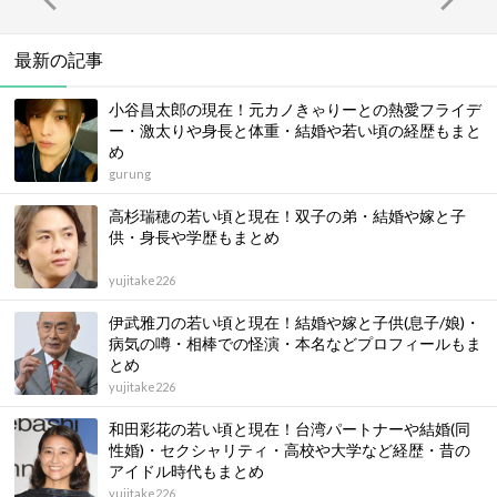
最新の記事
小谷昌太郎の現在！元カノきゃりーとの熱愛フライデ
ー・激太りや身長と体重・結婚や若い頃の経歴もまと
め
gurung
高杉瑞穂の若い頃と現在！双子の弟・結婚や嫁と子
供・身長や学歴もまとめ
yujitake226
伊武雅刀の若い頃と現在！結婚や嫁と子供(息子/娘)・
病気の噂・相棒での怪演・本名などプロフィールもま
とめ
yujitake226
和田彩花の若い頃と現在！台湾パートナーや結婚(同
性婚)・セクシャリティ・高校や大学など経歴・昔の
アイドル時代もまとめ
yujitake226