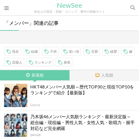
NewSee
有名人の現在・芸能・ゴシップ・事件の情報サイト
「メンバー」関連の記事
現在
結婚
子供
若い頃
旦那
経歴
嫁
芸能人
ランキング
身長
新着順
人気順
HKT48メンバー人気順～歴代TOP30と現役TOP10を
ランキングで紹介【最新版】
Luccy
乃木坂46メンバー人気順ランキング・最新決定版～
総合編・現役編・男性人気・女性人気・歌唱力・握手
対応など完全網羅
passpi