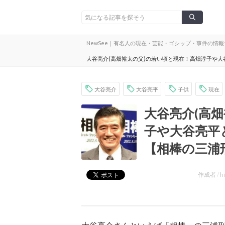
NewSee｜有名人の現在・芸能・ゴシップ・事件の情
大谷亮介(高畑裕太の父)の若い頃と現在！高畑淳子や
大谷亮介
大谷亮平
子供
現在
大谷亮介(高
子や大谷亮平
【相棒の三浦
作成者 /
h