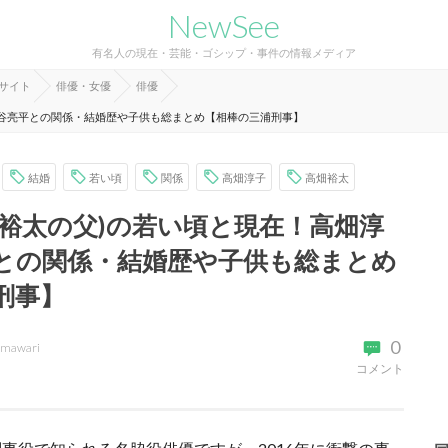
NewSee
有名人の現在・芸能・ゴシップ・事件の情報メディア
報サイト
俳優・女優
俳優
大谷亮平との関係・結婚歴や子供も総まとめ【相棒の三浦刑事】
結婚
若い頃
関係
高畑淳子
高畑裕太
畑裕太の父)の若い頃と現在！高畑淳
との関係・結婚歴や子供も総まとめ
刑事】
0
imawari
コメント