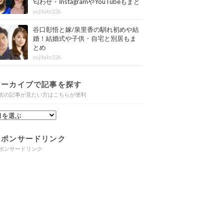
匂わせ・InstagramやYouTubeもまと
め
yujitake226
谷口彰悟と嫁/泉里香の馴れ初めや結
婚！結婚式や子供・自宅と別居もま
とめ
yujitake226
アーカイブで記事を探す
去の記事が見たい方はこちらが便利
スポンサードリンク
ポンサードリンク