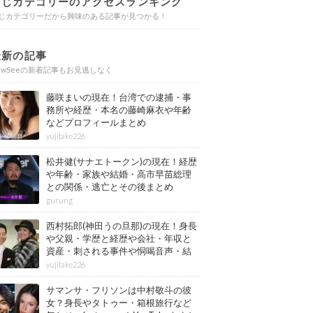
同じカテゴリーのアクセスランキング
じカテゴリーだから興味のある記事が見つかる！
最新の記事
ewSeeの新着記事もお見逃しなく
藤咲まいの現在！台湾での逮捕・事
務所や経歴・本名の藤崎麻衣や年齢
などプロフィールまとめ
yujitake226
松井健(サナエトークン)の現在！経歴
や年齢・家族や結婚・高市早苗総理
との関係・逃亡とその後まとめ
gurung
西村拓郎(神田うの旦那)の現在！身長
や父親・学歴と経歴や会社・年収と
資産・刺される事件や恫喝音声・結
婚と子供や自宅・脳梗塞の病気もま
yujitake226
とめ
サマンサ・フリソンは中村敬斗の彼
女？身長やタトゥー・箱根旅行など