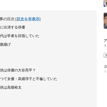
事の目次
[
目次を非表示
]
に出演する俳優
代は学者を目指していた
旗揚げ
過
供は俳優の大谷亮平？
ス
つて女優・高畑淳子と不倫していた
供は高畑裕太