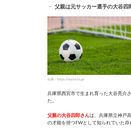
父親は元サッカー選手の大谷四
出典：https://mainichi.jp/
兵庫県西宮市で生まれ育った大谷亮介
た。
父親の大谷四郎さん
は、兵庫県立神戸
の才能を持つFWとして知られていた存