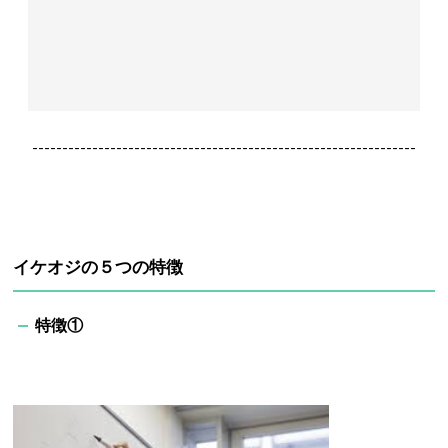
----------------------------------------------------------------
イケオジの５つの特徴
特徴①