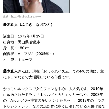
出典：
http://deai-wakare.tokyo
藤木直人（ふじき なおひと）
誕生日：1972年7月19日
出身地：岡山県 倉敷市
身 長：180 cm
配偶者：A・フジキ (2005年～)
所 属：キューブ
藤木直人
さんは、現在「おしゃれイズム」でのMCの他に、主
にドラマなどで大活躍している俳優です。
かっこいルックスで女性ファンを中心に大人気です。2010年
に放送されたドラマ「ホタルノヒカリ」シリーズや、2008年
の「Around40〜注文の多いオンナたち〜」、2013年の「ラス
ト♡シンデレラ」などの話題作に多く出演している人気俳優で