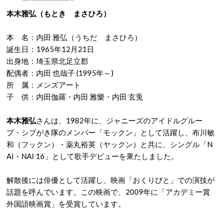
本木雅弘（もとき まさひろ）
本 名：内田 雅弘（うちだ まさひろ）
誕生日：1965年12月21日
出身地：埼玉県北足立郡
配偶者：内田 也哉子 (1995年～)
所 属：メンズアート
子 供：内田伽羅・内田 雅樂・内田 玄兎
本木雅弘
さんは、1982年に、ジャニーズのアイドルグルー
プ・シブがき隊のメンバー「モックン」として活躍し、布川敏
和（フックン）・薬丸裕英（ヤックン）と共に、シングル「N
AI・NAI 16」として歌手デビューを果たしました。
解散後には俳優として活躍し、映画「おくりびと」での演技が
話題を呼んでいます。この映画で、2009年に「アカデミー賞
外国語映画賞」を受賞しています。