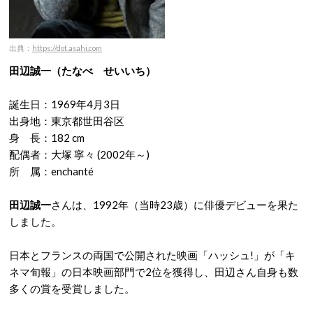
出典：
https://dot.asahi.com
田辺誠一（たなべ せいいち）
誕生日：1969年4月3日
出身地：東京都世田谷区
身 長：182 cm
配偶者：大塚 寧々 (2002年～)
所 属：enchanté
田辺誠一
さんは、1992年（当時23歳）に俳優デビューを果た
しました。
日本とフランスの両国で公開された映画「ハッシュ!」が「キ
ネマ旬報」の日本映画部門で2位を獲得し、田辺さん自身も数
多くの賞を受賞しました。