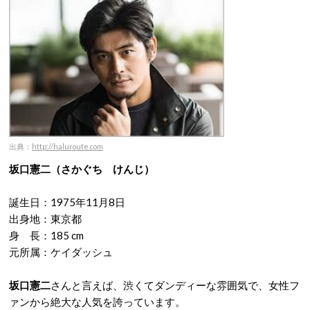
出典：
http://haluroute.com
坂口憲二（さかぐち けんじ）
誕生日：1975年11月8日
出身地：東京都
身 長：185 cm
元所属：ケイダッシュ
坂口憲二
さんと言えば、渋くてダンディーな雰囲気で、女性フ
ァンから絶大な人気を誇っています。