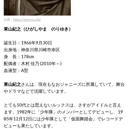
出典：
https://nensyu.site
東山紀之（ひがしやま のりゆき）
誕生日：1966年9月30日
出身地：神奈川県川崎市幸区
身 長：178cm
配偶者：木村 佳乃 (2010年～)
血液型：A型
東山紀之
さんは、現在もなおジャニーズに所属していて、舞台
やドラマなどで活躍しています。
とても50代とは思えないルックスは、さすがアイドルと言え
ます。1982年に「少年隊」のメンバーとしてデビューし、19
85年12月12日には少年隊として「仮面舞踏会」でレコードデ
ビューも果たしています。