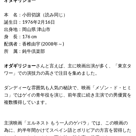
オダギリジョー
本 名：小田切譲（読み同じ）
誕生日：1976年2月16日
出身地：岡山県 津山市
身 長：176 cm
配偶者：香椎由宇 (2008年～)
所 属：鈍牛倶楽部
オダギリジョー
さんと言えば、主に映画出演が多く、「東京タ
ワー」での演技力の高さで注目を集めました。
ダンディーな雰囲気も人気の秘訣で、映画「メゾン・ド・ヒミ
コ」ではゲイの青年役を演じ、前年度に続き主演での男優賞を
複数獲得しています。
主演映画「エルネスト もう一人のゲバラ」では、この映画の
為に、約半年間かけてスペイン語とボリビアの方言を習得した