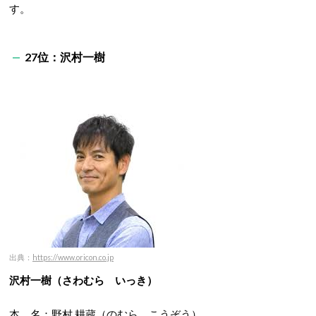
す。
27位：沢村一樹
出典：
https://www.oricon.co.jp
沢村一樹（さわむら いっき）
本 名：野村 耕蔵（のむら こうぞう）