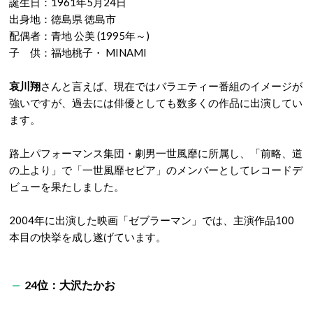
誕生日：1961年5月24日
出身地：徳島県 徳島市
配偶者：青地 公美 (1995年～)
子 供：福地桃子・ MINAMI
哀川翔
さんと言えば、現在ではバラエティー番組のイメージが
強いですが、過去には俳優としても数多くの作品に出演してい
ます。
路上パフォーマンス集団・劇男一世風靡に所属し、「前略、道
の上より」で「一世風靡セピア」のメンバーとしてレコードデ
ビューを果たしました。
2004年に出演した映画「ゼブラーマン」では、主演作品100
本目の快挙を成し遂げています。
24位：大沢たかお