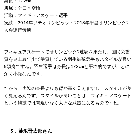
身長：172cm
所属：全日本空輸
活動：フィギュアスケート選手
実績：2014年ソチオリンピック・2018年平昌オリンピック2
大会連続優勝
フィギュアスケートでオリンピック2連覇を果たし、国民栄誉
賞を史上最年少で受賞している羽生結弦選手もスタイルが良い
8頭身ですね。羽生選手は身長は172cmと平均的ですが、とに
かく小顔なんです。
だから、実際の身長よりも背が高く見えますし、スタイルが良
く見えるんです。スタイルが良いことは、フィギュアスケート
という競技では間違いなく大きな武器になるものですね。
5．藤浪晋太郎さん