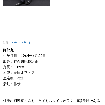
出典：
moviecollection.jp
阿部寛
生年月日：1964年6月22日
出身：神奈川県横浜市
身長：189cm
所属：茂田オフィス
血液型：A型
活動：俳優
俳優の阿部寛さんも、とてもスタイルが良く、8頭身以上ある