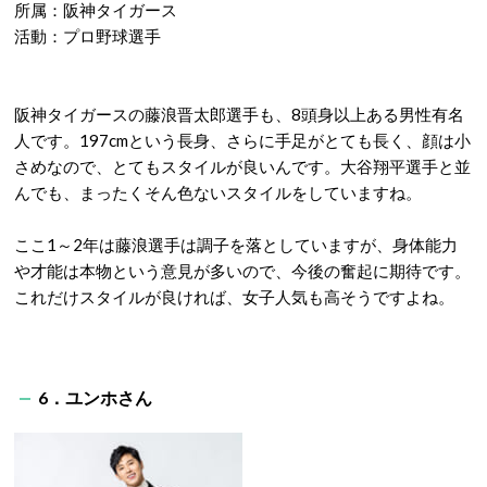
所属：阪神タイガース
活動：プロ野球選手
阪神タイガースの藤浪晋太郎選手も、8頭身以上ある男性有名
人です。197cmという長身、さらに手足がとても長く、顔は小
さめなので、とてもスタイルが良いんです。大谷翔平選手と並
んでも、まったくそん色ないスタイルをしていますね。
ここ1～2年は藤浪選手は調子を落としていますが、身体能力
や才能は本物という意見が多いので、今後の奮起に期待です。
これだけスタイルが良ければ、女子人気も高そうですよね。
6．ユンホさん