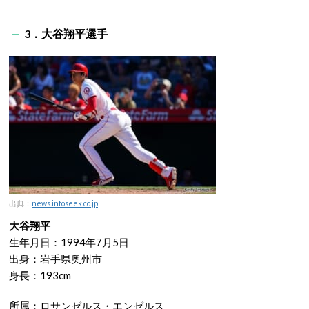
3．大谷翔平選手
出典：
news.infoseek.co.jp
大谷翔平
生年月日：1994年7月5日
出身：岩手県奥州市
身長：193cm
所属：ロサンゼルス・エンゼルス