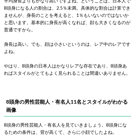
平均身長よりもかなり高いですよね。ということは、日本人で
8頭身になる人の割合は、2.5％未満。具体的な割合は計算でき
ませんが、身長のことを考えると、1％もいないのではないか
と思います。基本的に身長が高くなれば、顔も大きくなるのが
普通ですから。
身長は高い。でも、顔は小さいというのは、レア中のレアです
よね。
やはり、8頭身の日本人はかなりレアな存在であり、8頭身あ
ればスタイルがとてもよく見られることは間違いありません。
8頭身の男性芸能人・有名人11名とスタイルがわかる
画像
8頭身の男性芸能人・有名人を見ていきましょう。8頭身にな
るための条件は、背が高くて、さらに小顔でしたよね。