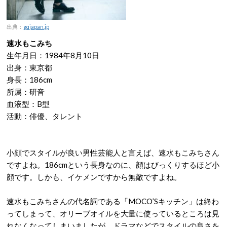
出典：
gqjapan.jp
速水もこみち
生年月日：1984年8月10日
出身：東京都
身長：186cm
所属：研音
血液型：B型
活動：俳優、タレント
小顔でスタイルが良い男性芸能人と言えば、速水もこみちさん
ですよね。186cmという長身なのに、顔はびっくりするほど小
顔です。しかも、イケメンですから無敵ですよね。
速水もこみちさんの代名詞である「MOCO’Sキッチン」は終わ
ってしまって、オリーブオイルを大量に使っているところは見
れなくなってしまいましたが、ドラマなどでスタイルの良さを