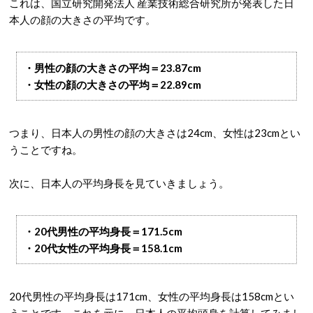
これは、国立研究開発法人 産業技術総合研究所が発表した日
本人の顔の大きさの平均です。
・男性の顔の大きさの平均＝23.87cm
・女性の顔の大きさの平均＝22.89cm
つまり、日本人の男性の顔の大きさは24cm、女性は23cmとい
うことですね。
次に、日本人の平均身長を見ていきましょう。
・20代男性の平均身長＝171.5cm
・20代女性の平均身長＝158.1cm
20代男性の平均身長は171cm、女性の平均身長は158cmとい
うことです。これを元に、日本人の平均頭身を計算してみまし