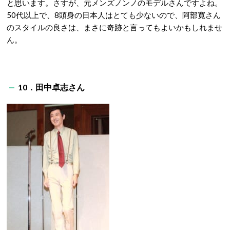
と思います。さすが、元メンズノンノのモデルさんですよね。
50代以上で、8頭身の日本人はとても少ないので、阿部寛さん
のスタイルの良さは、まさに奇跡と言ってもよいかもしれませ
ん。
10．田中卓志さん