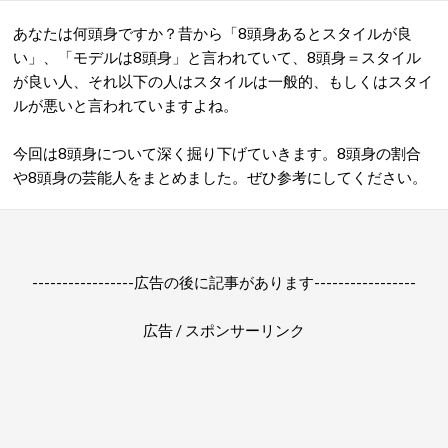
あなたは何頭身ですか？昔から「8頭身あるとスタイルが良
い」、「モデルは8頭身」と言われていて、8頭身＝スタイル
が良い人、それ以下の人はスタイルは一般的、もしくはスタイ
ルが悪いと言われていますよね。
今回は8頭身について深く掘り下げていきます。8頭身の割合
や8頭身の芸能人をまとめました。ぜひ参考にしてください。
-----------------広告の後に記事があります-----------------
広告 / スポンサーリンク