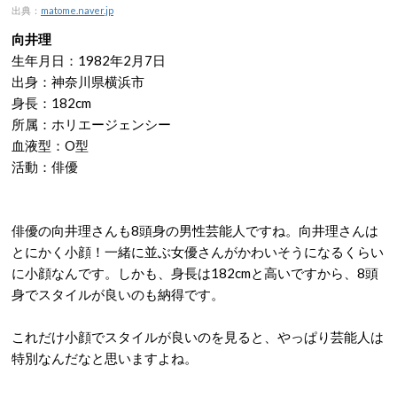
出典：
matome.naver.jp
向井理
生年月日：1982年2月7日
出身：神奈川県横浜市
身長：182cm
所属：ホリエージェンシー
血液型：O型
活動：俳優
俳優の向井理さんも8頭身の男性芸能人ですね。向井理さんは
とにかく小顔！一緒に並ぶ女優さんがかわいそうになるくらい
に小顔なんです。しかも、身長は182cmと高いですから、8頭
身でスタイルが良いのも納得です。
これだけ小顔でスタイルが良いのを見ると、やっぱり芸能人は
特別なんだなと思いますよね。