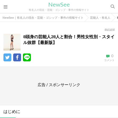
NewSee
有名人の現在・芸能・ゴシップ・事件の情報サイト
NewSee｜有名人の現在・芸能・ゴシップ・事件の情報サイト
芸能人・有名人
gurung
8頭身の芸能人28人と割合！男性女性別・スタイ
ル抜群【最新版】
0
コメント
広告 / スポンサーリンク
はじめに