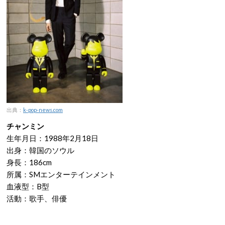
出典：
k-pop-news.com
チャンミン
生年月日：1988年2月18日
出身：韓国のソウル
身長：186cm
所属：SMエンターテインメント
血液型：B型
活動：歌手、俳優