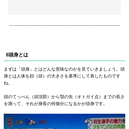
----------------------------------------------------------------
8頭身とは
まずは「頭身」とはどんな意味なのかを見ていきましょう。頭
身とは人体を顔（頭）の大きさを基準にして表したものです
ね。
頭のてっぺん（頭頂部）から顎の先（オトガイ点）までの長さ
を測って、それが身長の何個分になるかが頭身です。