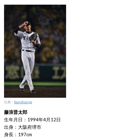
出典：
bunshun.jp
藤浪晋太郎
生年月日：1994年4月12日
出身：大阪府堺市
身長：197cm