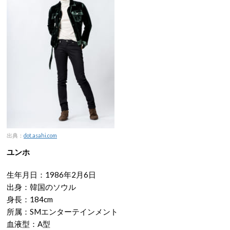
出典：
dot.asahi.com
ユンホ
生年月日：1986年2月6日
出身：韓国のソウル
身長：184cm
所属：SMエンターテインメント
血液型：A型