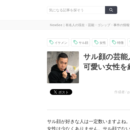
NewSee｜有名人の現在・芸能・ゴシップ・事件の情
イケメン
サル顔
女性
特徴
サル顔の芸能
可愛い女性を
作成者 /
g
サル顔が好きな人は一定数いますよね
女性は少なくありません。サル顔でな