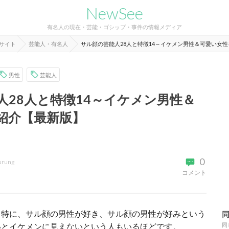
NewSee
有名人の現在・芸能・ゴシップ・事件の情報メディア
報サイト
芸能人・有名人
サル顔の芸能人28人と特徴14～イケメン男性＆可愛い女
男性
芸能人
人28人と特徴14～イケメン男性＆
紹介【最新版】
0
urung
コメント
。特に、サル顔の男性が好き、サル顔の男性が好みという
いとイケメンに見えないという人もいるほどです。
同