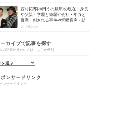
西村拓郎(神田うの旦那)の現在！身長
や父親・学歴と経歴や会社・年収と
資産・刺される事件や恫喝音声・結
婚と子供や自宅・脳梗塞の病気もま
yujitake226
とめ
アーカイブで記事を探す
去の記事が見たい方はこちらが便利
スポンサードリンク
ポンサードリンク