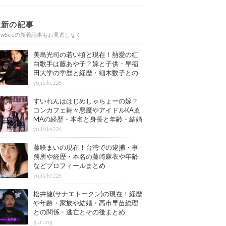
最新の記事
ewSeeの新着記事もお見逃しなく
美島光司の若い頃と現在！熱愛の紅
白歌手は藤あや子？嫁と子供・早稲
田大学の学歴と経歴・細木数子との
確執もまとめ
yujitake226
すいれんははじめしゃちょーの嫁？
コンカフェ舞々悪魔やアイドルKAゑ
MAの経歴・本名と身長と年齢・結婚
情報もまとめ
yujitake226
藤咲まいの現在！台湾での逮捕・事
務所や経歴・本名の藤崎麻衣や年齢
などプロフィールまとめ
yujitake226
松井健(サナエトークン)の現在！経歴
や年齢・家族や結婚・高市早苗総理
との関係・逃亡とその後まとめ
gurung