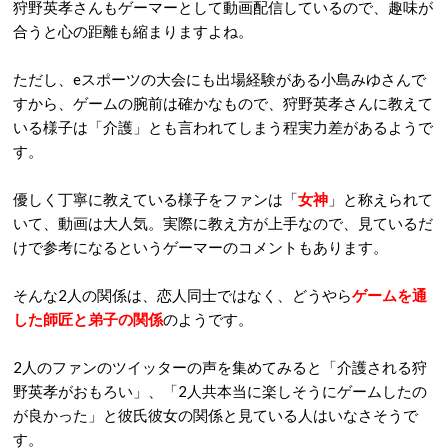
狩野英孝さんもゲーマーとして動画配信しているので、趣味が
合うと心の距離も縮まりますよね。
ただし、eスポーツの大会にも出場経験がある小島みゆさんで
すから、ゲームの腕前は確かなもので、狩野英孝さんに教えて
いる様子は「介護」とも言われてしまう程実力差があるようで
す。
優しく丁寧に教えている様子をファンは「
女神
」と称えられて
いて、動画は大人気。実際に教え方が上手なので、見ているだ
けで参考になるというゲーマーのコメントもあります。
そんな2人の関係は、恋人同士ではなく、どうやら
ゲームを通
した師匠と弟子の関係
のようです。
2人のファンのツイッターの声を集めてみると「介護される狩
野英孝がおもろい」、「2人共本当に楽しそうにゲームしたの
が良かった」と彼氏彼女の関係と見ている人はいなさそうで
す。