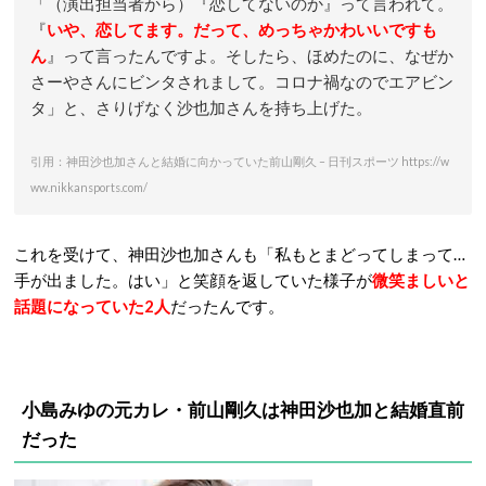
「（演出担当者から）『恋してないのか』って言われて。
『
いや、恋してます。だって、めっちゃかわいいですも
ん
』って言ったんですよ。そしたら、ほめたのに、なぜか
さーやさんにビンタされまして。コロナ禍なのでエアビン
タ」と、さりげなく沙也加さんを持ち上げた。
引用：神田沙也加さんと結婚に向かっていた前山剛久 – 日刊スポーツ https://w
ww.nikkansports.com/
これを受けて、神田沙也加さんも「私もとまどってしまって…
手が出ました。はい」と笑顔を返していた様子が
微笑ましいと
話題になっていた2人
だったんです。
小島みゆの元カレ・前山剛久は神田沙也加と結婚直前
だった