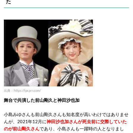
た
出典：https://tpcprs.com/
舞台で共演した前山剛久と神田沙也加
小島みゆさんも前山剛久さんも知名度が高いわけではありませ
んが、2021年12月に
神田沙也加さんが死去前に交際していた
のが前山剛久さん
であり、小島さんも一躍時の人となりまし