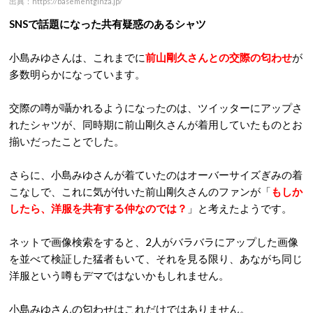
出典：https://basementginza.jp/
SNSで話題になった共有疑惑のあるシャツ
小島みゆさんは、これまでに
前山剛久さんとの交際の匂わせ
が
多数明らかになっています。
交際の噂が囁かれるようになったのは、ツイッターにアップさ
れたシャツが、同時期に前山剛久さんが着用していたものとお
揃いだったことでした。
さらに、小島みゆさんが着ていたのはオーバーサイズぎみの着
こなしで、これに気が付いた前山剛久さんのファンが「
もしか
したら、洋服を共有する仲なのでは？
」と考えたようです。
ネットで画像検索をすると、2人がバラバラにアップした画像
を並べて検証した猛者もいて、それを見る限り、あながち同じ
洋服という噂もデマではないかもしれません。
小島みゆさんの匂わせはこれだけではありません。