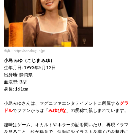
出典：https://sanabagun.jp/
小島 みゆ（こじま みゆ）
生年月日: 1993年5月12日
出身地: 静岡県
血液型: B型
身長: 161cm
小島みゆさんは、マグニファエンタテイメントに所属する
グラ
ドル
でファンからは「
みゆぴな
」の愛称で親しまれています。
趣味はゲーム、オカルトやホラーの話を聞いたり、再現ドラマ
を見ること。絵が得意で、似顔絵やイラストを描くのを趣味に