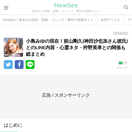
NewSee
有名人の現在・芸能・ゴシップ・事件の情報サイト
NewSee｜有名人の現在・芸能・ゴシップ・事件の情報サイト
女性アイドル
グ
himawari
小島みゆの現在！前山剛久(神田沙也加さん彼氏)
とのLINE内容・心霊ネタ・狩野英孝との関係も
総まとめ
0
コメント
広告 / スポンサーリンク
はじめに