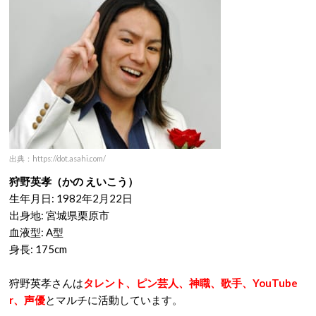
出典：https://dot.asahi.com/
狩野英孝（かの えいこう）
生年月日: 1982年2月22日
出身地: 宮城県栗原市
血液型: A型
身長: 175cm
狩野英孝さんは
タレント、ピン芸人、神職、歌手、YouTube
r、声優
とマルチに活動しています。