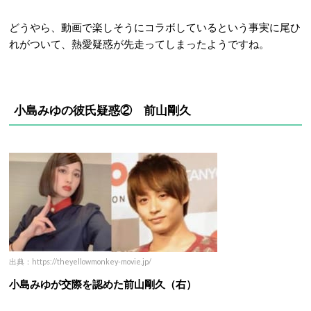
どうやら、動画で楽しそうにコラボしているという事実に尾ひ
れがついて、熱愛疑惑が先走ってしまったようですね。
小島みゆの彼氏疑惑② 前山剛久
出典：https://theyellowmonkey-movie.jp/
小島みゆが交際を認めた前山剛久（右）