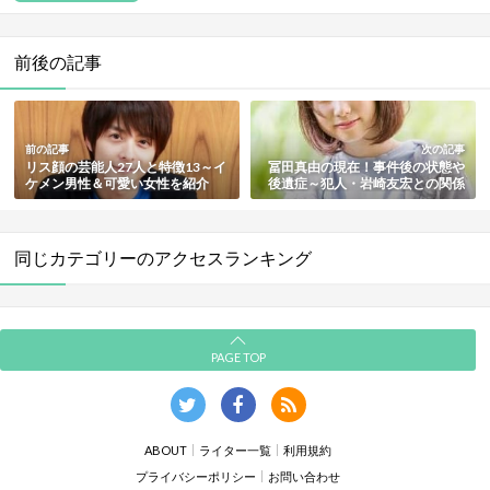
前後の記事
前の記事
次の記事
リス顔の芸能人27人と特徴13～イ
冨田真由の現在！事件後の状態や
ケメン男性＆可愛い女性を紹介
後遺症～犯人・岩崎友宏との関係
【最新版】
まとめ
同じカテゴリーのアクセスランキング
PAGE TOP
ABOUT
ライター一覧
利用規約
プライバシーポリシー
お問い合わせ