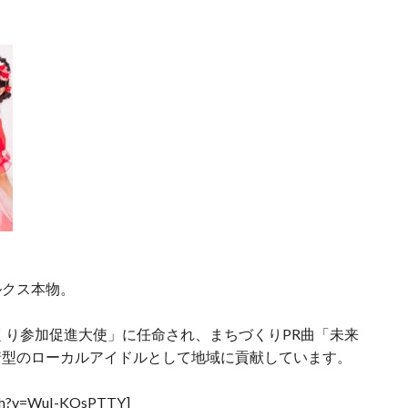
ルクス本物。
づくり参加促進大使」に任命され、まちづくりPR曲「未来
着型のローカルアイドルとして地域に貢献しています。
tch?v=WuI-KOsPTTY]