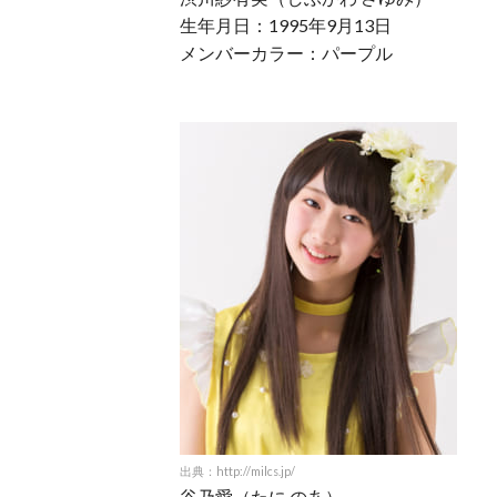
生年月日：1995年9月13日
メンバーカラー：パープル
出典：http://milcs.jp/
谷乃愛（たに のあ）