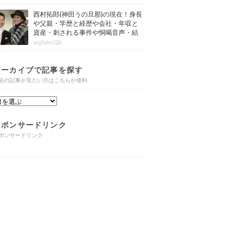
西村拓郎(神田うの旦那)の現在！身長
や父親・学歴と経歴や会社・年収と
資産・刺される事件や恫喝音声・結
婚と子供や自宅・脳梗塞の病気もま
yujitake226
とめ
アーカイブで記事を探す
去の記事が見たい方はこちらが便利
スポンサードリンク
ポンサードリンク