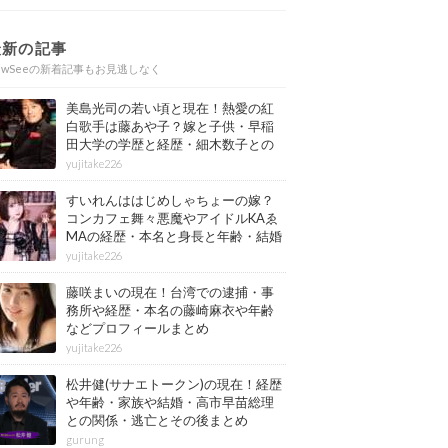
最新の記事
ewSeeの新着記事もお見逃しなく
美島光司の若い頃と現在！熱愛の紅
白歌手は藤あや子？嫁と子供・早稲
田大学の学歴と経歴・細木数子との
確執もまとめ
yujitake226
すいれんははじめしゃちょーの嫁？
コンカフェ舞々悪魔やアイドルKAゑ
MAの経歴・本名と身長と年齢・結婚
情報もまとめ
yujitake226
藤咲まいの現在！台湾での逮捕・事
務所や経歴・本名の藤崎麻衣や年齢
などプロフィールまとめ
yujitake226
松井健(サナエトークン)の現在！経歴
や年齢・家族や結婚・高市早苗総理
との関係・逃亡とその後まとめ
gurung