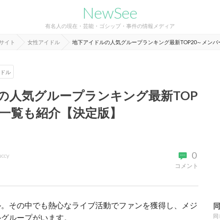
NewSee
有名人の現在・芸能・ゴシップ・事件の情報メディア
報サイト
女性アイドル
地下アイドルの人気グループランキング最新TOP20～メン
ドル
の人気グループランキング最新TOP
ー一覧も紹介【決定版】
0
uccy
コメント
ル。その中でも熱心なライブ活動でファンを獲得し、メジ
ルグループがいます。
同