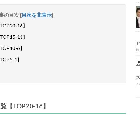
事の目次
[
目次を非表示
]
P20-16】
P15-11】
P10-6】
過
OP5-1】
ス
【TOP20-16】