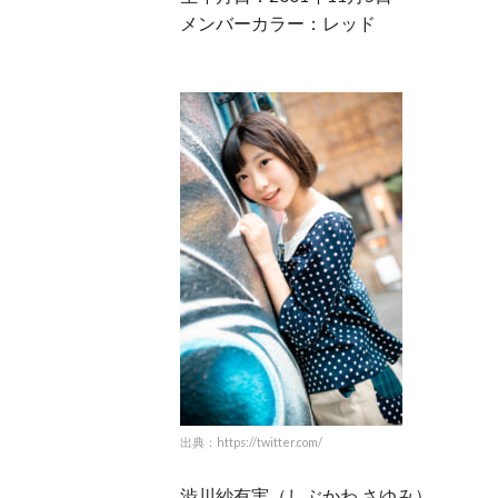
メンバーカラー：レッド
出典：https://twitter.com/
渋川紗有実（しぶかわ さゆみ）