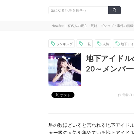
NewSee｜有名人の現在・芸能・ゴシップ・事件の情
ランキング
一覧
人気
地下アイ
地下アイドル
20～メンバ
作成者 /
L
星の数ほどいると言われる地下アイド
ャー級の人気を集めている地下アイド