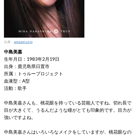
出典：
amazon.co.jp
中島美嘉
生年月日：1983年2月19日
出身：鹿児島県日置市
所属：トゥループロジェクト
血液型：A型
活動：歌手
中島美嘉さんも、桃花眼を持っている芸能人ですね。切れ長で
目が大きくて、うるんだような瞳がとても印象的です。目力が
強いですよね。
中島美嘉さんはいろいろなメイクをしていますが、桃花眼なの