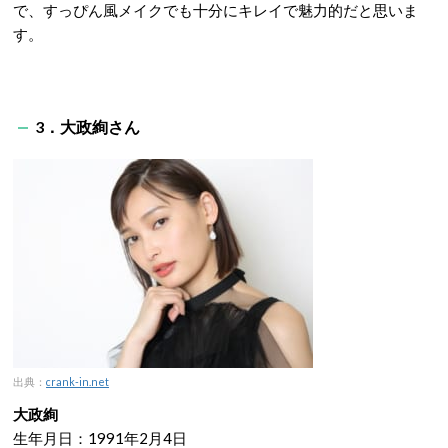
で、すっぴん風メイクでも十分にキレイで魅力的だと思いま
す。
3．大政絢さん
出典：
crank-in.net
大政絢
生年月日：1991年2月4日