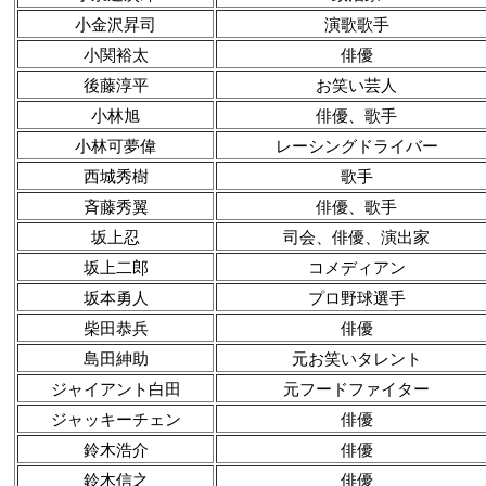
小金沢昇司
演歌歌手
小関裕太
俳優
後藤淳平
お笑い芸人
小林旭
俳優、歌手
小林可夢偉
レーシングドライバー
西城秀樹
歌手
斉藤秀翼
俳優、歌手
坂上忍
司会、俳優、演出家
坂上二郎
コメディアン
坂本勇人
プロ野球選手
柴田恭兵
俳優
島田紳助
元お笑いタレント
ジャイアント白田
元フードファイター
ジャッキーチェン
俳優
鈴木浩介
俳優
鈴木信之
俳優