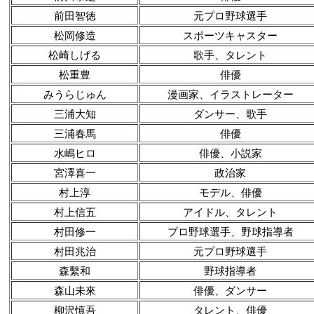
前田智徳
元プロ野球選手
松岡修造
スポーツキャスター
松崎しげる
歌手、タレント
松重豊
俳優
みうらじゅん
漫画家、イラストレーター
三浦大知
ダンサー、歌手
三浦春馬
俳優
水嶋ヒロ
俳優、小説家
宮澤喜一
政治家
村上淳
モデル、俳優
村上信五
アイドル、タレント
村田修一
プロ野球選手、野球指導者
村田兆治
元プロ野球選手
森繫和
野球指導者
森山未來
俳優、ダンサー
柳沢慎吾
タレント、俳優