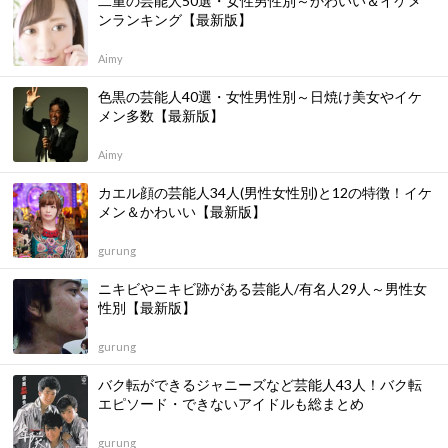
二重の芸能人50選・女性男性別～かわいい＆イケメ
ンランキング【最新版】
Aimy
色黒の芸能人40選・女性男性別～日焼け美女やイケ
メン多数【最新版】
Aimy
カエル顔の芸能人34人(男性女性別)と12の特徴！イケ
メン＆かわいい【最新版】
gurung
ニキビやニキビ跡がある芸能人/有名人29人～男性女
性別【最新版】
gurung
バク転ができるジャニーズなど芸能人43人！バク転
エピソード・できないアイドルも総まとめ
gurung