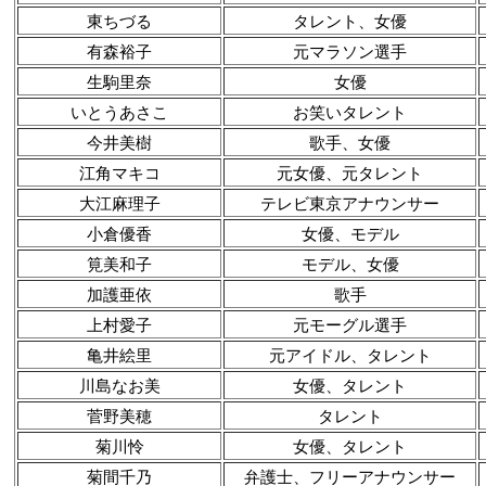
東ちづる
タレント、女優
有森裕子
元マラソン選手
生駒里奈
女優
いとうあさこ
お笑いタレント
今井美樹
歌手、女優
江角マキコ
元女優、元タレント
大江麻理子
テレビ東京アナウンサー
小倉優香
女優、モデル
筧美和子
モデル、女優
加護亜依
歌手
上村愛子
元モーグル選手
亀井絵里
元アイドル、タレント
川島なお美
女優、タレント
菅野美穂
タレント
菊川怜
女優、タレント
菊間千乃
弁護士、フリーアナウンサー