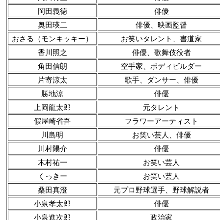
岡田義徳
俳優
奥田瑛二
俳優、映画監督
おさる（モンキッキー）
お笑いタレント、書道家
香川照之
俳優、歌舞伎役者
角田信朗
空手家、ボディビルダー
片寄涼太
歌手、ダンサー、俳優
勝地涼
俳優
上岡龍太郎
元タレント
假屋崎省吾
フラワーアーティスト
川島明
お笑い芸人、俳優
川村陽介
俳優
木村祐一
お笑い芸人
くっきー
お笑い芸人
桑田真澄
元プロ野球選手、野球解説者
小泉孝太郎
俳優
小泉進次郎
政治家