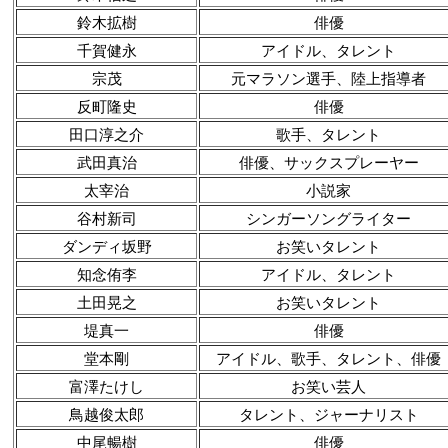
鈴木拡樹
俳優
千賀健永
アイドル、タレント
宗茂
元マラソン選手、陸上指導者
反町隆史
俳優
田口淳之介
歌手、タレント
武田真治
俳優、サックスプレーヤー
太宰治
小説家
谷村新司
シンガーソングライター
ダンディ坂野
お笑いタレント
知念侑李
アイドル、タレント
土田晃之
お笑いタレント
堤真一
俳優
堂本剛
アイドル、歌手、タレント、俳優
富澤たけし
お笑い芸人
鳥越俊太郎
タレント、ジャーナリスト
中尾暢樹
俳優