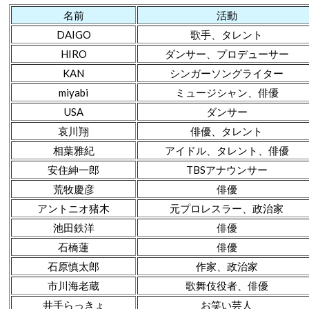
名前
活動
DAIGO
歌手、タレント
HIRO
ダンサー、プロデューサー
KAN
シンガーソングライター
miyabi
ミュージシャン、俳優
USA
ダンサー
哀川翔
俳優、タレント
相葉雅紀
アイドル、タレント、俳優
安住紳一郎
TBSアナウンサー
荒牧慶彦
俳優
アントニオ猪木
元プロレスラー、政治家
池田鉄洋
俳優
石橋蓮
俳優
石原慎太郎
作家、政治家
市川海老蔵
歌舞伎役者、俳優
井手らっきょ
お笑い芸人