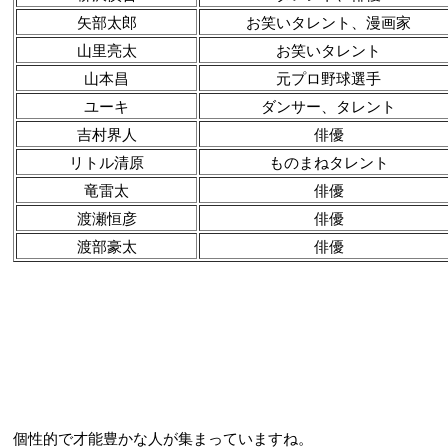
矢部太郎
お笑いタレント、漫画家
山里亮太
お笑いタレント
山本昌
元プロ野球選手
ユーキ
ダンサー、タレント
吉村界人
俳優
リトル清原
ものまねタレント
竜雷太
俳優
渡瀬恒彦
俳優
渡部豪太
俳優
個性的で才能豊かな人が集まっていますね。