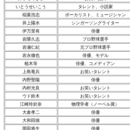
いとうせいこう
タレント、小説家
稲葉浩志
ボーカリスト、ミュージシャン
井上陽水
シンガーソングライター
伊万里有
俳優
岩隈久志
プロ野球選手
岩瀬仁紀
元プロ野球選手
岩永徹也
俳優、モデル
植木等
俳優、コメディアン
上島竜兵
お笑いタレント
内野聖陽
俳優
内村光良
お笑いタレント
ウド鈴木
お笑いタレント
江崎玲於奈
物理学者（ノーベル賞）
大倉孝二
俳優
大和田獏
俳優
岡田将生
俳優