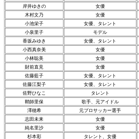
岸井ゆきの
女優
木村文乃
女優
小池栄子
女優、タレント
小泉里子
モデル
香坂みゆき
女優、タレント
小西真奈美
女優
小林聡美
女優
財前直見
女優
佐藤藍子
女優、タレント
佐藤江梨子
女優、タレント
佐野ひなこ
タレント
鞘師里保
歌手、元アイドル
澤穂希
元プロサッカー選手
志田未来
女優
純名里沙
女優
杉本彩
タレント、女優