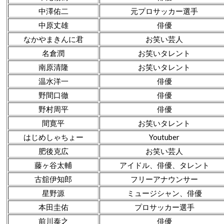
中澤佑二
元プロサッカー選手
中原丈雄
俳優
なかやまきんに君
お笑い芸人
名倉潤
お笑いタレント
南原清隆
お笑いタレント
温水洋一
俳優
野間口徹
俳優
野村周平
俳優
間寛平
お笑いタレント
はじめしゃちょー
Youtuber
肥後克広
お笑い芸人
藤ヶ谷太輔
アイドル、俳優、タレント
古舘伊知郎
フリーアナウンサー
星野源
ミュージシャン、俳優
本田圭佑
プロサッカー選手
前川泰之
俳優