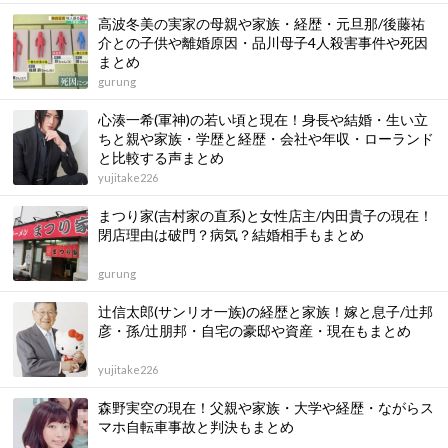
高波冬美の実家の母親や家族・経歴・元旦那/後藤祐
介との子供や離婚原因・品川母子4人殺害事件や死因
まとめ
gurung
心湊一希(軍神)の若い頃と現在！身長や結婚・生い立
ちと親や家族・学歴と経歴・会社や年収・ローランド
と比較する声まとめ
yujitake226
まつり家(吉村家の直系)と女性店主/内田貴子の現在！
閉店理由は破門？病気？結婚相手もまとめ
gurung
辻信太郎(サンリオ一族)の経歴と家族！嫁と息子/辻邦
彦・孫/辻朋邦・自宅の豪邸や資産・現在もまとめ
yujitake226
森野実空の現在！父親や家族・大学や経歴・ながらス
マホ自転車事故と判決もまとめ