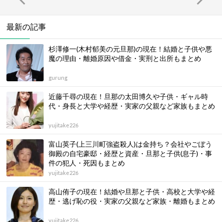
最新の記事
杉澤修一(木村郁美の元旦那)の現在！結婚と子供や悪
魔の理由・離婚原因や借金・実刑と出所もまとめ
gurung
近藤千尋の現在！旦那の太田博久や子供・ギャル時
代・身長と大学や経歴・実家の父親など家族もまとめ
yujitake226
富山英子(上三川町強盗殺人)は金持ち？会社やごぼう
御殿の自宅豪邸・経歴と資産・旦那と子供(息子)・事
件の犯人・死因もまとめ
yujitake226
高山侑子の現在！結婚や旦那と子供・高校と大学や経
歴・逃げ恥の役・実家の父親など家族・離婚もまとめ
yujitake226