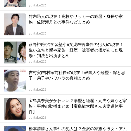
yujitake226
竹内迅人の現在！高校やサッカーの経歴・身長や家
族・佐野海舟との事件などまとめ
yujitake226
萩野裕(宇治学習塾小6女児殺害事件の犯人)の現在！
生い立ちと親や家族・経歴・被害者の指があった現
場・判決と出所まとめ
yujitake226
吉村実(吉村家前社長)の現在！韓国人や経歴・嫁と息
子・弟子やパワハラの真相まとめ
yujitake226
宝島真奈美がかわいい？学歴と経歴・元夫や妹など家
族・事件の動機まとめ【宝島龍太郎さん夫妻遺体事
件】
yujitake226
橋本清勝さん事件の犯人は？金沢の家族や彼女・アム