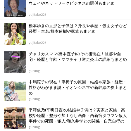
ウェイやネットワークビジネスの関係もまとめ
yujitake226
橋本ゆきの旦那と子供は？身長や学歴・仮面女子など
経歴・本名/橋本侑樹や家族もまとめ
yujitake226
チャリカスママ(橋本直子)のその後現在！旦那や自
宅・経歴と年齢・ママチャリ逆走炎上の詳細もまとめ
gurung
中嶋涼子の現在！車椅子の原因・結婚や家族・経歴・
性格がわがまま説・イオンシネマや新幹線の炎上まと
め
gurung
平澤俊乃(平明日香)の結婚や子供は？実家と家族・高
校や経歴・整形や加工なし画像・西新宿タワマン殺人
事件での死因・犯人/和久井学との関係・自業自得の
声まとめ
gurung