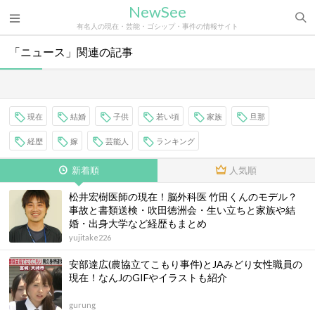
NewSee
有名人の現在・芸能・ゴシップ・事件の情報サイト
「ニュース」関連の記事
現在
結婚
子供
若い頃
家族
旦那
経歴
嫁
芸能人
ランキング
新着順
人気順
松井宏樹医師の現在！脳外科医 竹田くんのモデル？
事故と書類送検・吹田徳洲会・生い立ちと家族や結
婚・出身大学など経歴もまとめ
yujitake226
安部達広(農協立てこもり事件)とJAみどり女性職員の
現在！なんJのGIFやイラストも紹介
gurung