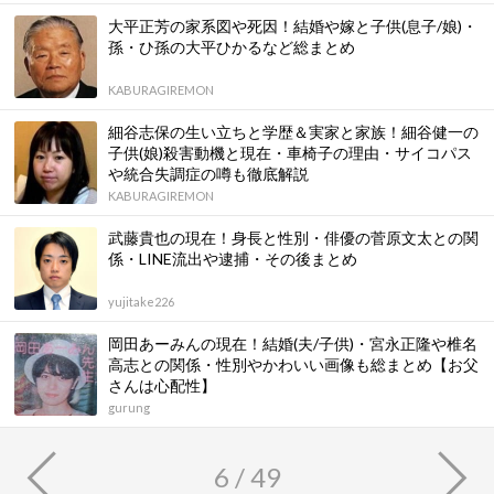
大平正芳の家系図や死因！結婚や嫁と子供(息子/娘)・
孫・ひ孫の大平ひかるなど総まとめ
KABURAGIREMON
細谷志保の生い立ちと学歴＆実家と家族！細谷健一の
子供(娘)殺害動機と現在・車椅子の理由・サイコパス
や統合失調症の噂も徹底解説
KABURAGIREMON
武藤貴也の現在！身長と性別・俳優の菅原文太との関
係・LINE流出や逮捕・その後まとめ
yujitake226
岡田あーみんの現在！結婚(夫/子供)・宮永正隆や椎名
高志との関係・性別やかわいい画像も総まとめ【お父
さんは心配性】
gurung
6 / 49