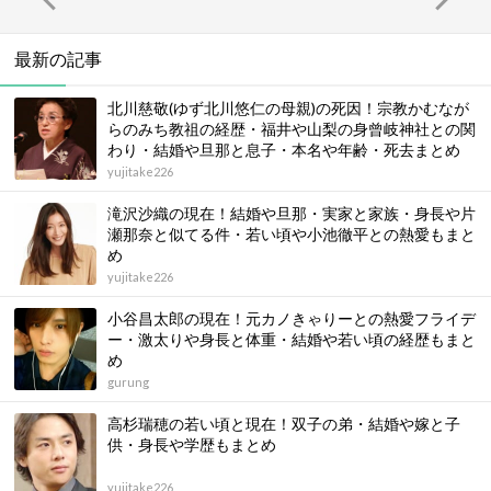
最新の記事
北川慈敬(ゆず北川悠仁の母親)の死因！宗教かむなが
らのみち教祖の経歴・福井や山梨の身曾岐神社との関
わり・結婚や旦那と息子・本名や年齢・死去まとめ
yujitake226
滝沢沙織の現在！結婚や旦那・実家と家族・身長や片
瀬那奈と似てる件・若い頃や小池徹平との熱愛もまと
め
yujitake226
小谷昌太郎の現在！元カノきゃりーとの熱愛フライデ
ー・激太りや身長と体重・結婚や若い頃の経歴もまと
め
gurung
高杉瑞穂の若い頃と現在！双子の弟・結婚や嫁と子
供・身長や学歴もまとめ
yujitake226