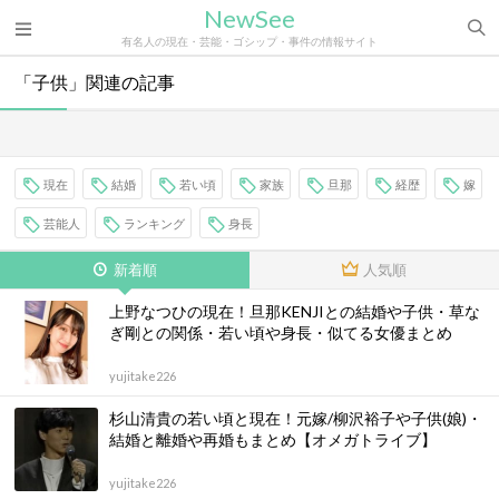
NewSee
有名人の現在・芸能・ゴシップ・事件の情報サイト
「子供」関連の記事
現在
結婚
若い頃
家族
旦那
経歴
嫁
芸能人
ランキング
身長
新着順
人気順
上野なつひの現在！旦那KENJIとの結婚や子供・草な
ぎ剛との関係・若い頃や身長・似てる女優まとめ
yujitake226
杉山清貴の若い頃と現在！元嫁/柳沢裕子や子供(娘)・
結婚と離婚や再婚もまとめ【オメガトライブ】
yujitake226