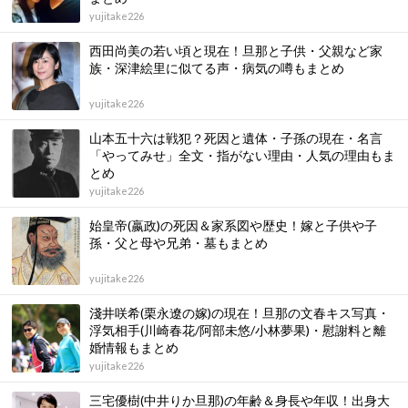
yujitake226
西田尚美の若い頃と現在！旦那と子供・父親など家
族・深津絵里に似てる声・病気の噂もまとめ
yujitake226
山本五十六は戦犯？死因と遺体・子孫の現在・名言
「やってみせ」全文・指がない理由・人気の理由もま
とめ
yujitake226
始皇帝(嬴政)の死因＆家系図や歴史！嫁と子供や子
孫・父と母や兄弟・墓もまとめ
yujitake226
淺井咲希(栗永遼の嫁)の現在！旦那の文春キス写真・
浮気相手(川崎春花/阿部未悠/小林夢果)・慰謝料と離
婚情報もまとめ
yujitake226
三宅優樹(中井りか旦那)の年齢＆身長や年収！出身大