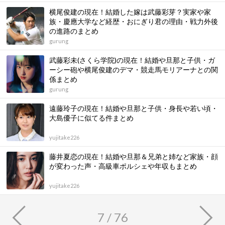
横尾俊建の現在！結婚した嫁は武藤彩芽？実家や家
族・慶應大学など経歴・おにぎり君の理由・戦力外後
の進路のまとめ
gurung
武藤彩未(さくら学院)の現在！結婚や旦那と子供・ガ
ーシー砲や横尾俊建のデマ・競走馬モリアーナとの関
係まとめ
gurung
遠藤玲子の現在！結婚や旦那と子供・身長や若い頃・
大島優子に似てる件まとめ
yujitake226
藤井夏恋の現在！結婚や旦那＆兄弟と姉など家族・顔
が変わった声・高級車ポルシェや年収もまとめ
yujitake226
7 / 76