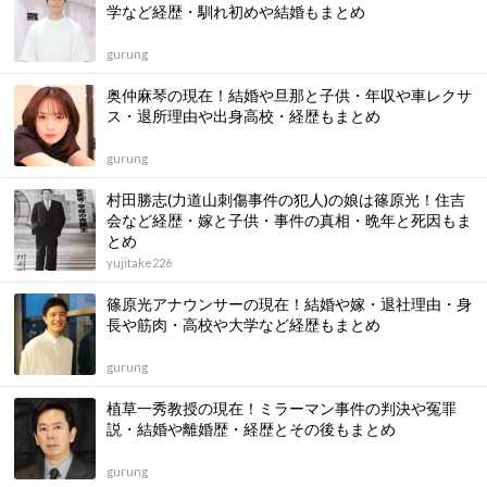
学など経歴・馴れ初めや結婚もまとめ
gurung
奥仲麻琴の現在！結婚や旦那と子供・年収や車レクサ
ス・退所理由や出身高校・経歴もまとめ
gurung
村田勝志(力道山刺傷事件の犯人)の娘は篠原光！住吉
会など経歴・嫁と子供・事件の真相・晩年と死因もま
とめ
yujitake226
篠原光アナウンサーの現在！結婚や嫁・退社理由・身
長や筋肉・高校や大学など経歴もまとめ
gurung
植草一秀教授の現在！ミラーマン事件の判決や冤罪
説・結婚や離婚歴・経歴とその後もまとめ
gurung