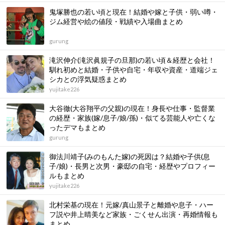
鬼塚勝也の若い頃と現在！結婚や嫁と子供・弱い噂・
ジム経営や絵の値段・戦績や入場曲まとめ
gurung
滝沢伸介(滝沢眞規子の旦那)の若い頃＆経歴と会社！
馴れ初めと結婚・子供や自宅・年収や資産・道端ジェ
シカとの浮気疑惑まとめ
yujitake226
大谷徹(大谷翔平の父親)の現在！身長や仕事・監督業
の経歴・家族(嫁/息子/娘/孫)・似てる芸能人や亡くな
ったデマもまとめ
gurung
御法川靖子(みのもんた嫁)の死因は？結婚や子供(息
子/娘)・長男と次男・豪邸の自宅・経歴やプロフィー
ルもまとめ
yujitake226
北村栄基の現在！元嫁/真山景子と離婚や息子・ハー
フ説や井上晴美など家族・ごくせん出演・再婚情報も
まとめ