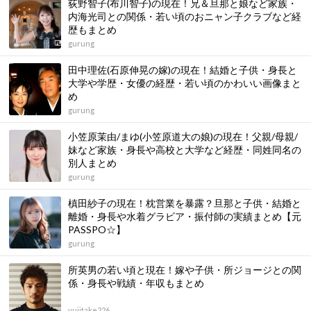
荻野智子(布川智子)の現在！兄＆旦那と娘など家族・
内海光司との関係・若い頃のおニャン子クラブなど経
歴もまとめ
gurung
田中理佐(石原伸晃の嫁)の現在！結婚と子供・身長と
大学や学歴・女優の経歴・若い頃のかわいい画像まと
め
gurung
小笠原茉由/まゆ(小笠原道大の娘)の現在！父親/母親/
妹など家族・身長や高校と大学など経歴・同姓同名の
別人まとめ
gurung
槙田紗子の現在！枕営業を暴露？旦那と子供・結婚と
離婚・身長や水着グラビア・振付師の実績まとめ【元
PASSPO☆】
gurung
所英男の若い頃と現在！嫁や子供・所ジョージとの関
係・身長や戦績・年収もまとめ
yujitake226