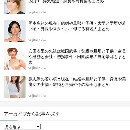
(息子)・浮気報道・身長や写真集もまとめ
yujitake226
岡本多緒の現在！結婚や旦那と子供・大学と学歴や若
い頃・身長やスタイル・似てる有名人まとめ
yujitake226
安田衣里の先祖は戦国武将！父親や旦那と子供・身長
や経歴と会社・誘拐事件・田園調布の自宅豪邸もまと
め
yujitake226
原志保の若い頃と現在！結婚や旦那と子供・身長や美
魔女の実物・離婚と再婚や今の様子もまとめ
yujitake226
アーカイブから記事を探す