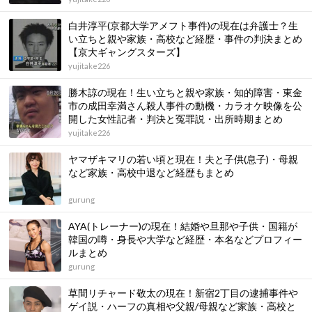
白井淳平(京都大学アメフト事件)の現在は弁護士？生
い立ちと親や家族・高校など経歴・事件の判決まとめ
【京大ギャングスターズ】
yujitake226
勝木諒の現在！生い立ちと親や家族・知的障害・東金
市の成田幸満さん殺人事件の動機・カラオケ映像を公
開した女性記者・判決と冤罪説・出所時期まとめ
yujitake226
ヤマザキマリの若い頃と現在！夫と子供(息子)・母親
など家族・高校中退など経歴もまとめ
gurung
AYA(トレーナー)の現在！結婚や旦那や子供・国籍が
韓国の噂・身長や大学など経歴・本名などプロフィー
ルまとめ
gurung
草間リチャード敬太の現在！新宿2丁目の逮捕事件や
ゲイ説・ハーフの真相や父親/母親など家族・高校と