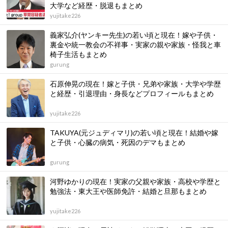
大学など経歴・脱退もまとめ
yujitake226
義家弘介(ヤンキー先生)の若い頃と現在！嫁や子供・
裏金や統一教会の不祥事・実家の親や家族・怪我と車
椅子生活もまとめ
gurung
石原伸晃の現在！嫁と子供・兄弟や家族・大学や学歴
と経歴・引退理由・身長などプロフィールもまとめ
yujitake226
TAKUYA(元ジュディマリ)の若い頃と現在！結婚や嫁
と子供・心臓の病気・死因のデマもまとめ
gurung
河野ゆかりの現在！実家の父親や家族・高校や学歴と
勉強法・東大王や医師免許・結婚と旦那もまとめ
yujitake226