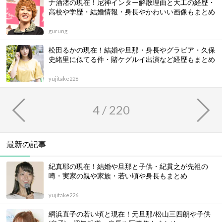
ナ酒渚の現在！尼神インター解散理由と大工の経歴・
高校や学歴・結婚情報・身長やかわいい画像もまとめ
gurung
松田るかの現在！結婚や旦那・身長やグラビア・久保
史緒里に似てる件・賭ケグルイ出演など経歴もまとめ
yujitake226
4 / 220
最新の記事
紀真耶の現在！結婚や旦那と子供・紀貫之が先祖の
噂・実家の親や家族・若い頃や身長もまとめ
yujitake226
網浜直子の若い頃と現在！元旦那/松山三四朗や子供