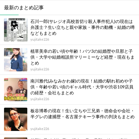
最新のまとめ記事
石川一郎(サレジオ高校首切り殺人事件犯人)の現在は
弁護士？生い立ちと親や家族・事件の動機・結婚の噂
などもまとめ
yujitake226
植草美幸の若い頃や年齢！バツ3の結婚歴や旦那と子
供・大学や結婚相談所マリーミーなど経歴・現在もま
とめ
yujitake226
南川雅代(みなみかわ嫁)の現在！結婚の馴れ初めや子
供・年齢や若い頃のギャル時代・大学や渋谷109店員
の経歴・会社もまとめ
yujitake226
板谷博希の現在！生い立ちや三兄弟・徳命会や会社・
半グレの逮捕歴・名古屋テキーラ事件の判決もまとめ
yujitake226