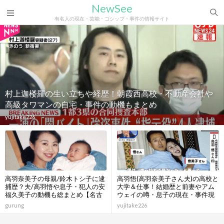
NewSee
有名人の現在・芸能・ゴシップ・事件の情報サイト
村上迦楼羅の生い立ちや経歴！朝霞西高校・不動産会社や
高級タワマンの自宅・事件の動機もまとめ
yujitake226
高羽奈美子の母親/鈴木トシ子に逮
高羽悟(高羽奈美子さん夫)の高校と
捕歴？夫/高羽悟や息子・犯人の安
大学＆仕事！結婚歴と前妻やアム
福久美子の動機も総まとめ【名古
ウェイの噂・息子の現在・事件現
屋市主婦殺害事件】
場のアパート・犯人の安福久美子
gurung
yujitake226
との関係もまとめ