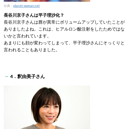
出典：
planet-woman.net
長谷川京子さんは平子理沙化？
長谷川京子さんは唇が異常にボリュームアップしていたことが
ありましたよね。これは、ヒアルロン酸注射をしたためではな
いかと言われています。
あまりにも顔が変わってしまって、平子理沙さんにそっくりと
言われることもありました。
4．釈由美子さん