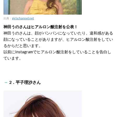
出典：
girlschannel.net
神田うのさんはヒアルロン酸注射を公表！
神田うのさんは、顔がパンパンになっていたり、違和感がある
顔になっていることがありますが、ヒアルロン酸注射をしてい
るからだと思います。
以前にInstagramでヒアルロン酸注射をしていることを告白し
ています。
2．平子理沙さん