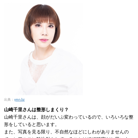
出典：
ymn.bz
山崎千里さんは整形しまくり？
山崎千里さんは、顔がだいぶ変わっているので、いろいろな整
形をしていると思います。
また、写真を見る限り、不自然なほどにしわがありませんの