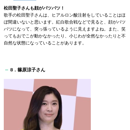
松田聖子さんも顔がパツパツ！
歌手の松田聖子さんは、ヒアルロン酸注射をしていることはほ
ぼ間違いないと思います。紅白歌合戦などで見ると、顔がパツ
パツになって、突っ張っているように見えますよね。また、笑
ってもおでこが動かなかったり、小じわが全然なかったりと不
自然な状態になっていることがあります。
8．篠原涼子さん