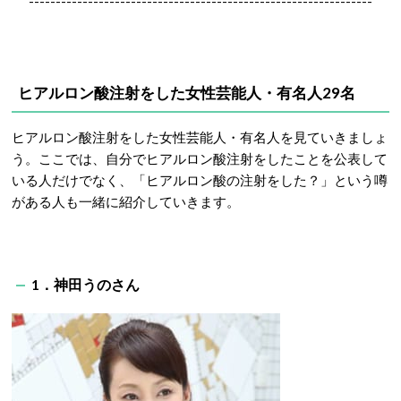
----------------------------------------------------------------
ヒアルロン酸注射をした女性芸能人・有名人29名
ヒアルロン酸注射をした女性芸能人・有名人を見ていきましょ
う。ここでは、自分でヒアルロン酸注射をしたことを公表して
いる人だけでなく、「ヒアルロン酸の注射をした？」という噂
がある人も一緒に紹介していきます。
1．神田うのさん