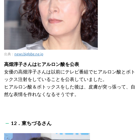
出典：
news.biglobe.ne.jp
高畑淳子さんはヒアルロン酸を公表
女優の高畑淳子さんは以前にテレビ番組でヒアルロン酸とボト
ックス注射をしていることを公表していました。
ヒアルロン酸＆ボトックスをした後は、皮膚が突っ張って、自
然な表情を作れなくなるそうです。
12．東ちづるさん