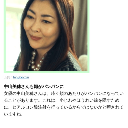
出典：
topigoo.com
中山美穂さんも顔がパンパンに
女優の中山美穂さんは、時々頬のあたりがパンパンになってい
ることがあります。これは、小じわやほうれい線を隠すため
に、ヒアルロン酸注射を行っているからではないかと噂されて
いますね。