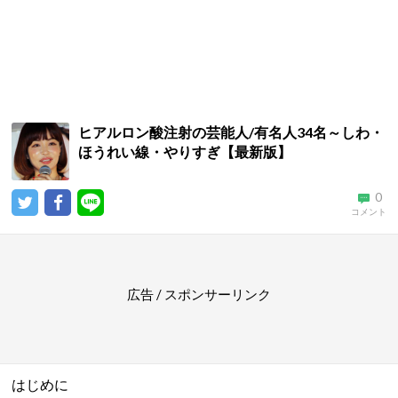
ヒアルロン酸注射の芸能人/有名人34名～しわ・
ほうれい線・やりすぎ【最新版】
0
コメント
広告 / スポンサーリンク
はじめに