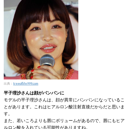
出典：
treeoflife999.com
平子理沙さんは顔がパンパンに
モデルの平子理沙さんは、顔が異常にパンパンになっているこ
とがあります。これはヒアルロン酸注射直後だからだと思いま
す。
また、若いころよりも唇にボリュームがあるので、唇にもヒア
ルロン酸を入れている可能性がありますね。