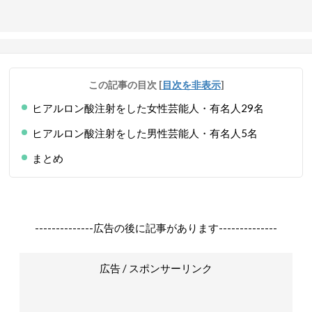
この記事の目次
[
目次を非表示
]
ヒアルロン酸注射をした女性芸能人・有名人29名
ヒアルロン酸注射をした男性芸能人・有名人5名
まとめ
--------------広告の後に記事があります--------------
広告 / スポンサーリンク