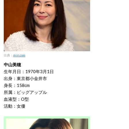
出典：
msn.com
中山美穂
生年月日：1970年3月1日
出身：東京都小金井市
身長：158cm
所属：ビッグアップル
血液型：O型
活動：女優