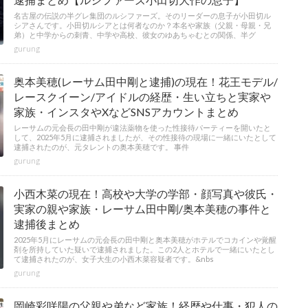
名古屋の伝説の半グレ集団のルシファーズ。そのリーダーの息子が小田切ル
シアさんです。小田切ルシアとは何者なのか？本名や家族（父親・母親・兄
弟）と中学からの刺青、中学や高校、彼女のゆあちゃむとの関係、半グ
gurung
奥本美穂(レーサム田中剛と逮捕)の現在！花王モデル/
レースクイーン/アイドルの経歴・生い立ちと実家や
家族・インスタやXなどSNSアカウントまとめ
レーサムの元会長の田中剛が違法薬物を使った性接待パーティーを開いたと
して、2025年5月に逮捕されましたが、その性接待の現場に一緒にいたとして
逮捕されたのが、元タレントの奥本美穂です。 事件
gurung
小西木菜の現在！高校や大学の学部・顔写真や彼氏・
実家の親や家族・レーサム田中剛/奥本美穂の事件と
逮捕後まとめ
2025年5月にレーサムの元会長の田中剛と奥本美穂がホテルでコカインや覚醒
剤を所持していた疑いで逮捕されました。この2人とホテルで一緒にいたとし
て逮捕されたのが、女子大生の小西木菜容疑者です。&nbs
gurung
岡崎彩咲陽の父親や弟など家族！経歴や仕事・犯人の