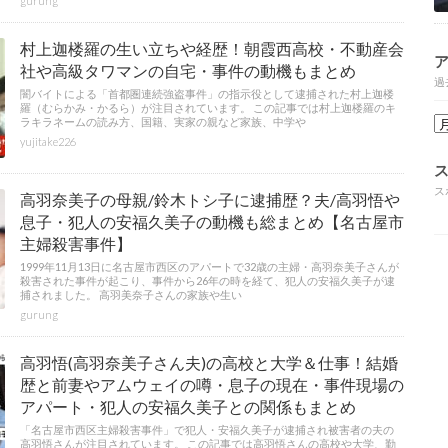
gurung
村上迦楼羅の生い立ちや経歴！朝霞西高校・不動産会
社や高級タワマンの自宅・事件の動機もまとめ
過
闇バイトによる「首都圏連続強盗事件」の指示役として逮捕された村上迦楼
羅（むらかみ・かるら）が注目されています。 この記事では村上迦楼羅のキ
ラキラネームの読み方、国籍、実家の親など家族、中学や
yujitake226
ス
高羽奈美子の母親/鈴木トシ子に逮捕歴？夫/高羽悟や
息子・犯人の安福久美子の動機も総まとめ【名古屋市
主婦殺害事件】
1999年11月13日に名古屋市西区のアパートで32歳の主婦・高羽奈美子さんが
殺害された事件が起こり、事件から26年の時を経て、犯人の安福久美子が逮
捕されました。 高羽美奈子さんの家族や生い
gurung
高羽悟(高羽奈美子さん夫)の高校と大学＆仕事！結婚
歴と前妻やアムウェイの噂・息子の現在・事件現場の
アパート・犯人の安福久美子との関係もまとめ
「名古屋市西区主婦殺害事件」で犯人・安福久美子が逮捕され被害者の夫の
高羽悟さんが注目されています。 この記事では高羽悟さんの高校や大学、勤