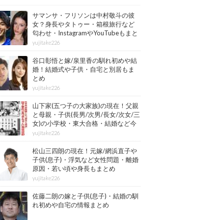
サマンサ・フリソンは中村敬斗の彼
女？身長やタトゥー・箱根旅行など
匂わせ・InstagramやYouTubeもまと
め
yujitake226
谷口彰悟と嫁/泉里香の馴れ初めや結
婚！結婚式や子供・自宅と別居もま
とめ
yujitake226
山下家(五つ子の大家族)の現在！父親
と母親・子供(長男/次男/長女/次女/三
女)の小学校・東大合格・結婚など今
もまとめ
yujitake226
松山三四朗の現在！元嫁/網浜直子や
子供(息子)・浮気など女性問題・離婚
原因・若い頃や身長もまとめ
yujitake226
佐藤二朗の嫁と子供(息子)・結婚の馴
れ初めや自宅の情報まとめ