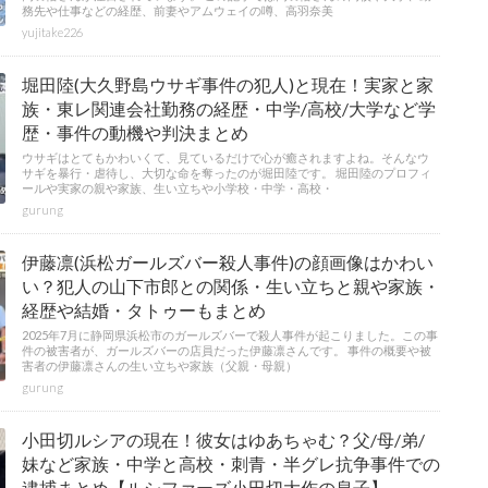
務先や仕事などの経歴、前妻やアムウェイの噂、高羽奈美
yujitake226
堀田陸(大久野島ウサギ事件の犯人)と現在！実家と家
族・東レ関連会社勤務の経歴・中学/高校/大学など学
歴・事件の動機や判決まとめ
ウサギはとてもかわいくて、見ているだけで心が癒されますよね。そんなウ
サギを暴行・虐待し、大切な命を奪ったのが堀田陸です。 堀田陸のプロフィ
ールや実家の親や家族、生い立ちや小学校・中学・高校・
gurung
伊藤凛(浜松ガールズバー殺人事件)の顔画像はかわい
い？犯人の山下市郎との関係・生い立ちと親や家族・
経歴や結婚・タトゥーもまとめ
2025年7月に静岡県浜松市のガールズバーで殺人事件が起こりました。この事
件の被害者が、ガールズバーの店員だった伊藤凛さんです。 事件の概要や被
害者の伊藤凛さんの生い立ちや家族（父親・母親）
gurung
小田切ルシアの現在！彼女はゆあちゃむ？父/母/弟/
妹など家族・中学と高校・刺青・半グレ抗争事件での
逮捕まとめ【ルシファーズ小田切大作の息子】