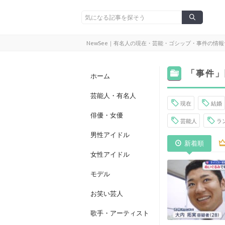
NewSee｜有名人の現在・芸能・ゴシップ・事件の情
「事件」
ホーム
芸能人・有名人
現在
結婚
俳優・女優
芸能人
ラ
男性アイドル
新着順
女性アイドル
モデル
お笑い芸人
歌手・アーティスト