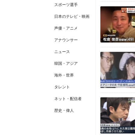
スポーツ選手
日本のテレビ・映画
声優・アニメ
アナウンサー
ニュース
韓国・アジア
海外・世界
タレント
ネット・配信者
歴史・偉人