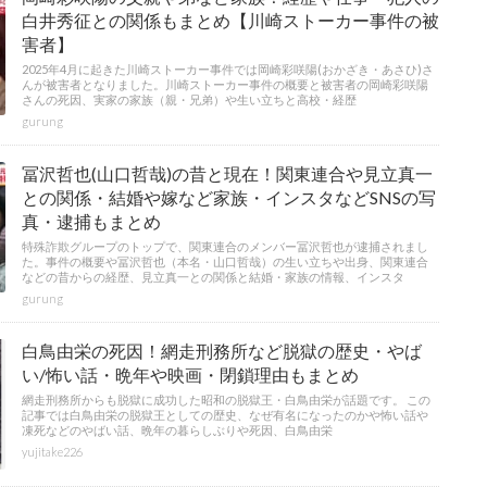
白井秀征との関係もまとめ【川崎ストーカー事件の被
害者】
2025年4月に起きた川崎ストーカー事件では岡崎彩咲陽(おかざき・あさひ)さ
んが被害者となりました。川崎ストーカー事件の概要と被害者の岡崎彩咲陽
さんの死因、実家の家族（親・兄弟）や生い立ちと高校・経歴
gurung
冨沢哲也(山口哲哉)の昔と現在！関東連合や見立真一
との関係・結婚や嫁など家族・インスタなどSNSの写
真・逮捕もまとめ
特殊詐欺グループのトップで、関東連合のメンバー冨沢哲也が逮捕されまし
た。事件の概要や冨沢哲也（本名・山口哲哉）の生い立ちや出身、関東連合
などの昔からの経歴、見立真一との関係と結婚・家族の情報、インスタ
gurung
白鳥由栄の死因！網走刑務所など脱獄の歴史・やば
い/怖い話・晩年や映画・閉鎖理由もまとめ
網走刑務所からも脱獄に成功した昭和の脱獄王・白鳥由栄が話題です。 この
記事では白鳥由栄の脱獄王としての歴史、なぜ有名になったのかや怖い話や
凍死などのやばい話、晩年の暮らしぶりや死因、白鳥由栄
yujitake226