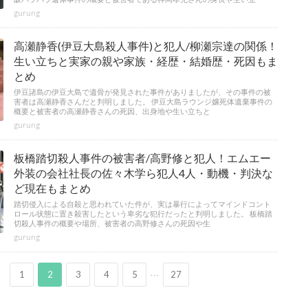
gurung
高瀬静香(伊豆大島殺人事件)と犯人/柳瀬宗達の関係！
生い立ちと実家の親や家族・経歴・結婚歴・死因もま
とめ
伊豆諸島の伊豆大島で遺骨が発見された事件がありましたが、その事件の被
害者は高瀬静香さんだと判明しました。 伊豆大島ラウンジ嬢死体遺棄事件の
概要と被害者の高瀬静香さんの死因、出身地や生い立ちと
gurung
板橋踏切殺人事件の被害者/高野修と犯人！エムエー
外装の会社社長の佐々木学ら犯人4人・動機・判決な
ど現在もまとめ
踏切侵入による自殺と思われていた件が、実は暴行によってマインドコント
ロール状態に置き殺害したという卑劣な犯行だったと判明しました。 板橋踏
切殺人事件の概要や場所、被害者の高野修さんの死因や生
gurung
...
1
2
3
4
5
27