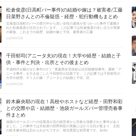
松倉俊彦(日高町バー事件)の結婚や嫁は？被害者/工藤
日菜野さんとの不倫疑惑・経歴・犯行動機もまとめ
北海道日高町のバーの壁の中から若い女性の遺体が見つかった事件で逮捕さ
れた松倉俊彦が注目されています。 この記事では松倉俊彦の生い立ちや実家
の家族、これまでの経歴、結婚や嫁と子供、被害者の工藤
yujitake226
千田郁司(アニータ夫)の現在！大学や経歴・結婚と子
供・事件と判決・出所とその後まとめ
平成時代を騒がせた事件の1つ「青森県住宅供給公社巨額横領事件」通称「ア
ニータ事件」を引き起こした千田郁司が話題です。 この記事では千田郁司の
大学や経歴、チリ人の嫁・アニータとの結婚と子供、巨
yujitake226
鈴木麻央耶の現在！高校やホストなど経歴・田野和彩
との交際や店・結婚歴・池袋ガールズバー管理売春事
件まとめ
池袋のガールズバーの従業員が店の経営者から売春を強要された事件があり
ました。この事件では共犯者の田野和彩の美貌にばかり注目が集まり、主犯
の鈴木麻央耶は忘れられがちですが、相当悪質な犯罪者です。&nbs