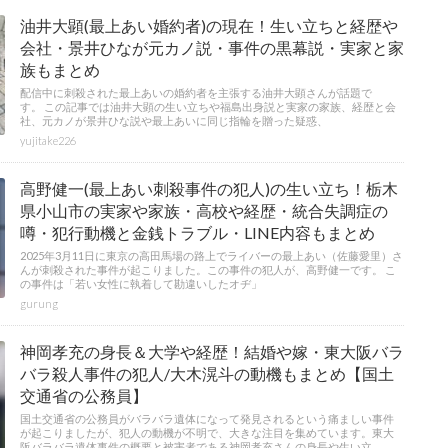
油井大顕(最上あい婚約者)の現在！生い立ちと経歴や
会社・景井ひなが元カノ説・事件の黒幕説・実家と家
族もまとめ
配信中に刺殺された最上あいの婚約者を主張する油井大顕さんが話題で
す。 この記事では油井大顕の生い立ちや福島出身説と実家の家族、経歴と会
社、元カノが景井ひな説や最上あいに同じ指輪を贈った疑惑、
yujitake226
高野健一(最上あい刺殺事件の犯人)の生い立ち！栃木
県小山市の実家や家族・高校や経歴・統合失調症の
噂・犯行動機と金銭トラブル・LINE内容もまとめ
2025年3月11日に東京の高田馬場の路上でライバーの最上あい（佐藤愛里）さ
んが刺殺された事件が起こりました。この事件の犯人が、高野健一です。 こ
の事件は「若い女性に執着して勘違いしたオヂ」
gurung
神岡孝充の身長＆大学や経歴！結婚や嫁・東大阪バラ
バラ殺人事件の犯人/大木滉斗の動機もまとめ【国土
交通省の公務員】
国土交通省の公務員がバラバラ遺体になって発見されるという痛ましい事件
が起こりましたが、犯人の動機が不明で、大きな注目を集めています。東大
阪バラバラ遺体事件の概要と被害者である神岡孝充さんの身長や生い立