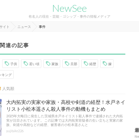
NewSee
有名人の現在・芸能・ゴシップ・事件の情報メディア
報サイト
ニュース
事件
関連の記事
子供
若い頃
家族
旦那
経歴
嫁
ンキング
人気順
大内拓実の実家や家族・高校や剣道の経歴！水戸ネイ
リスト小松本遥さん殺人事件の動機もまとめ
2025年大晦日に発生した茨城県水戸ネイリスト殺人事件で逮捕された大内拓
実が注目されています。 この記事では大内拓実容疑者の生い立ちと実家の家
族、剣道や高校などの経歴、被害者の小松本遥さんと
yujitake226
N