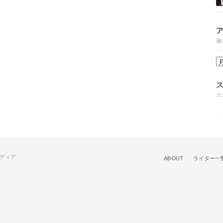
過
ス
メディア
ABOUT
ライター一