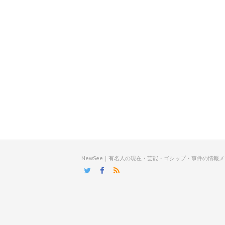
NewSee｜有名人の現在・芸能・ゴシップ・事件の情報