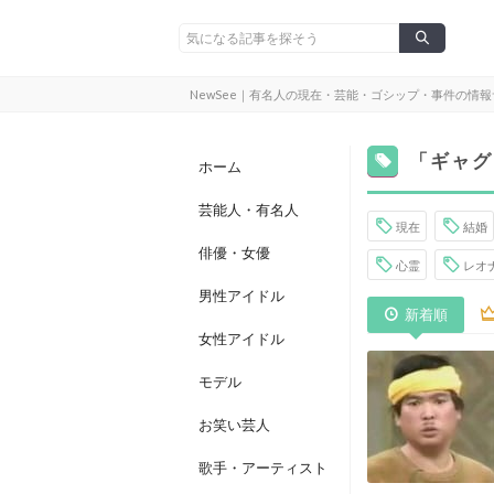
NewSee｜有名人の現在・芸能・ゴシップ・事件の情
「ギャグ
ホーム
芸能人・有名人
現在
結婚
俳優・女優
心霊
レオ
男性アイドル
新着順
女性アイドル
モデル
お笑い芸人
歌手・アーティスト