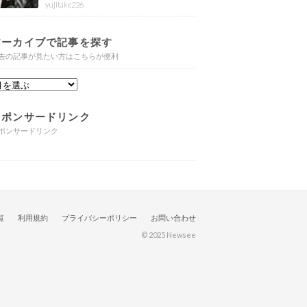
婚と子供や自宅・脳梗塞の病気もま
yujitake226
とめ
アーカイブで記事を探す
去の記事が見たい方はこちらが便利
スポンサードリンク
ポンサードリンク
覧
利用規約
プライバシーポリシー
お問い合わせ
© 2025 Newsee