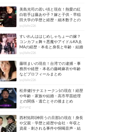
美島光司の若い頃と現在！熱愛の紅
白歌手は藤あや子？嫁と子供・早稲
田大学の学歴と経歴・細木数子との
確執もまとめ
yujitake226
すいれんははじめしゃちょーの嫁？
コンカフェ舞々悪魔やアイドルKAゑ
MAの経歴・本名と身長と年齢・結婚
情報もまとめ
yujitake226
藤咲まいの現在！台湾での逮捕・事
務所や経歴・本名の藤崎麻衣や年齢
などプロフィールまとめ
yujitake226
松井健(サナエトークン)の現在！経歴
や年齢・家族や結婚・高市早苗総理
との関係・逃亡とその後まとめ
gurung
西村拓郎(神田うの旦那)の現在！身長
や父親・学歴と経歴や会社・年収と
資産・刺される事件や恫喝音声・結