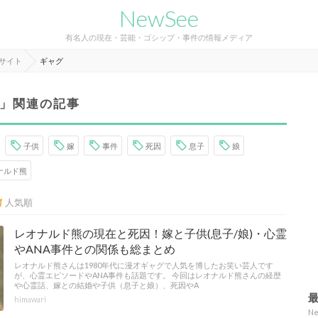
NewSee
有名人の現在・芸能・ゴシップ・事件の情報メディア
報サイト
ギャグ
」関連の記事
子供
嫁
事件
死因
息子
娘
ナルド熊
人気順
レオナルド熊の現在と死因！嫁と子供(息子/娘)・心霊
やANA事件との関係も総まとめ
レオナルド熊さんは1980年代に漫才ギャグで人気を博したお笑い芸人です
が、心霊エピソードやANA事件も話題です。 今回はレオナルド熊さんの経歴
や心霊話、嫁との結婚や子供（息子と娘）、死因やA
himawari
N